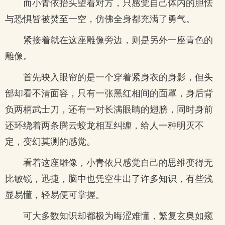
而小青依抬头望着对方，只感觉自己体内的胆怯
与恐惧皆被焚至一空，仿佛全身都充满了勇气。
紧接着就在这座雕像旁边，则是另外一座青色的
雕像。
首先映入眼帘的是一个穿着紧身衣的身影，但头
部却看不清面容，只有一张黑红相间的面罩，身后背
负两柄武士刀，还有一对长满眼睛的翅膀，同时身前
还环绕着两条腾云蛟龙相互纠缠，给人一种明灭不
定，变幻莫测的感觉。
看着这座雕像，小青依只感觉自己的思维变得无
比敏锐，迅捷，脑中也凭空生出了许多知识，有些浅
显易懂，轻易便可掌握。
可大多数知识却都极为晦涩难懂，繁复玄奥如窥