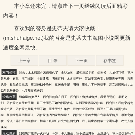
本小章还未完，请点击下一页继续阅读后面精彩
内容！
喜欢我的替身是史蒂夫请大家收藏：
(m.shuhaige.net)我的替身是史蒂夫书海阁小说网更新
速度全网最快。
上一章
目 录
下一页
存书签
站内强推
封总，太太想跟你离婚很久了
全职法师
最强超级学霸
烟雨楼
人族镇守使
我不
是戏神
官狱
寒门崛起
十日终焉
明王首辅
太古至尊神
穿越妻荣夫贵：绝嗣世子养崽
灭世
武修
极品通灵系统
重回1982小渔村
毒医杀手妃
明骑
重生九零神医福妻
建立超级家族：从
52年隐居开始
七零甜妻撩夫记
经典收藏
柯南里的捡尸人
四合院的自在日子
四合院：悔婚就悔婚，我无所谓的
黎明之
剑
四合院之逆天金手指
从三十而已开始的影视攻略
从影视世界学习技能
四合院：我的穿越为
啥这么陋
四合院之我是大厨开始
重生于火红年代
我的卦金不对劲
影视：开局获得阿尔法
狗
柯学世界里的柯研人
四合院潇洒的家族继承人
四合院：带着大棚在六零当采购员
原神之暗
牧
综漫：非日常的弑神者
柯南：真理只在火力范围之内
我，新世界的第一个训练家
次元入侵
现实
最近更新
我在诡异世界开火葬场
斗罗：冬儿重生，我不是唐舞桐
王牌进化
我不是孤女吗？