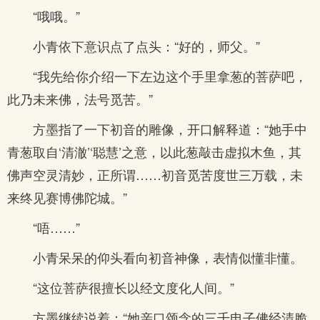
“哦哦。”
小青依下意识点了点头：“好的，师父。”
“我先给你介绍一下左边这个手里拿葱的菩萨吧，
此乃未来佛，法号觅苦。”
方墨指了一下初音的雕像，开口解释道：“她手中
青葱取自‘清澈’‘聪慧’之意，以此葱敲击虚拟木鱼，其
佛声空灵清妙，正所谓……初音觅苦度世三万载，未
来终见赛博佛陀城。”
“唔……”
小青呆呆的仰头看向初音神像，表情似懂非懂。
“这位菩萨很擅长以经文度化人间。”
方墨继续说着：“她亲口颂念的三千电子佛经清脆