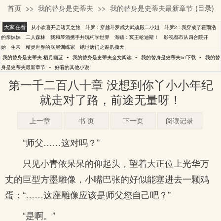
首页
>>
我的替身是史蒂夫
>>
我的替身是史蒂夫最新章节
(目录)
栖月幽蓝
大家在看
从小欢喜开启诸天之旅
斗罗：穿越斗罗成为武魂殿二小姐
斗罗2：我穿成了霍雨浩
的亲妹妹
二人森林
我和琴酒携手共玩柯学世界
海贼：冥王哈迪斯！
影视都市从四合院开
始
生常
精灵世界的底层训练家
绝世唐门之裂爪撕天
-
-
-
我的替身是史蒂夫 栖月幽蓝
我的替身是史蒂夫全文阅读
我的替身是史蒂夫txt下载
我的替
-
身是史蒂夫最新章节
好看的其他小说
第一千二百八十章 没想到你丫小小年纪
就走对了路，前途无量呀！
上一章
书 页
下一页
阅读记录
“师父……这对吗？”
只见小青依呆呆的仰起头，望着大正位上光华万
丈的巨型方墨雕像，小嘴巴张的好似能塞进去一颗鸡
蛋：“……这座雕像应该是师父您自己吧？”
“是啊。”