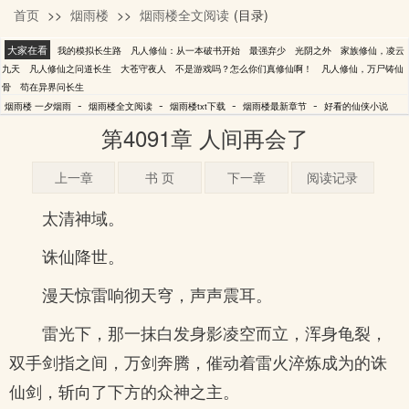
首页
>>
烟雨楼
>>
烟雨楼全文阅读
(目录)
一夕烟雨
大家在看
我的模拟长生路
凡人修仙：从一本破书开始
最强弃少
光阴之外
家族修仙，凌云
九天
凡人修仙之问道长生
大苍守夜人
不是游戏吗？怎么你们真修仙啊！
凡人修仙，万尸铸仙
骨
苟在异界问长生
-
-
-
-
烟雨楼 一夕烟雨
烟雨楼全文阅读
烟雨楼txt下载
烟雨楼最新章节
好看的仙侠小说
第4091章 人间再会了
上一章
书 页
下一章
阅读记录
太清神域。
诛仙降世。
漫天惊雷响彻天穹，声声震耳。
雷光下，那一抹白发身影凌空而立，浑身龟裂，
双手剑指之间，万剑奔腾，催动着雷火淬炼成为的诛
仙剑，斩向了下方的众神之主。