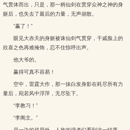
气贯体而出，只是，那一柄仙剑在贯穿众神之神的身
躯后，也失去了最后的力量，无声崩散。
“赢了！”
眼见大赤天的身躯被诛仙剑气贯穿，干戚脸上的
欣喜之色再难掩饰，忍不住惊呼出声。
他大爷的。
赢得可真不容易！
空中，雷霆大作，那一抹白发身影在耗尽所有力
量后，宛若风中浮萍，无尽坠下。
“李教习！”
“李阁主。”
另一边的战局外，人族的强者们看到这一结果，