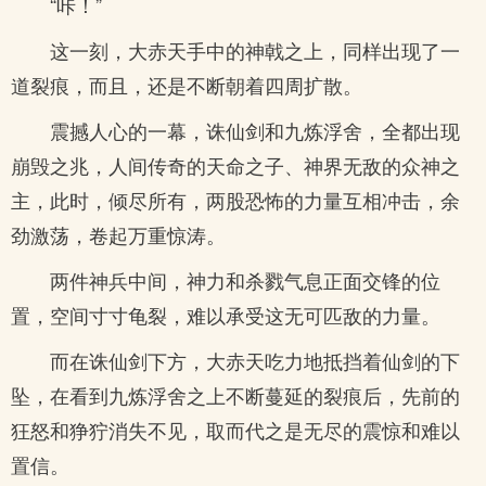
“咔！”
这一刻，大赤天手中的神戟之上，同样出现了一
道裂痕，而且，还是不断朝着四周扩散。
震撼人心的一幕，诛仙剑和九炼浮舍，全都出现
崩毁之兆，人间传奇的天命之子、神界无敌的众神之
主，此时，倾尽所有，两股恐怖的力量互相冲击，余
劲激荡，卷起万重惊涛。
两件神兵中间，神力和杀戮气息正面交锋的位
置，空间寸寸龟裂，难以承受这无可匹敌的力量。
而在诛仙剑下方，大赤天吃力地抵挡着仙剑的下
坠，在看到九炼浮舍之上不断蔓延的裂痕后，先前的
狂怒和狰狞消失不见，取而代之是无尽的震惊和难以
置信。