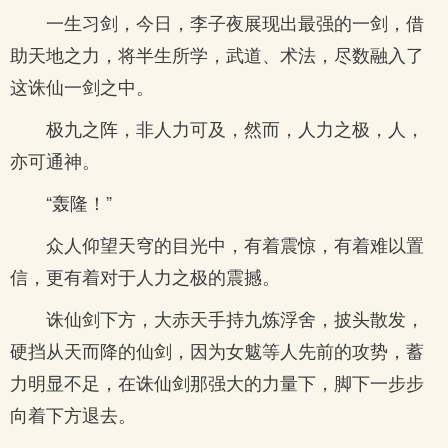
一生习剑，今日，李子夜展现出最强的一剑，借
助天地之力，将半生所学，武道、术法，尽数融入了
这诛仙一剑之中。
极九之阵，非人力可及，然而，人力之极，人，
亦可通神。
“轰隆！”
众人仰望天穹的目光中，有着震惊，有着难以置
信，更有着对于人力之极的震撼。
诛仙剑下方，大赤天手持九炼浮舍，披头散发，
硬挡从天而降的仙剑，因为女魃等人先前的攻势，蓄
力明显不足，在诛仙剑那强大的力量下，脚下一步步
向着下方退去。