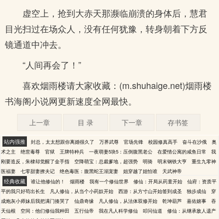
虚空上，抢到大赤天那濒临崩溃的身体后，慧君
目光扫过在场众人，没有任何犹豫，转身朝着下方反
镜通道中冲去。
“人间再会了！”
喜欢烟雨楼请大家收藏：(m.shuhaige.net)烟雨楼
书海阁小说网更新速度全网最快。
上一章
目 录
下一章
存书签
站内强推
封总，太太想跟你离婚很久了
万界武尊
官场先锋
校园修真高手
奋斗在沙俄
奥
术之主
绝世毒尊
官狱
王牌特种兵
一夜萌妻5块5：压倒腹黑老公
在爱情公寓的咸鱼日常
我
刚要造反，朱棣却觉醒了金手指
空降萌宝：总裁爹地，超强势
明骑
明末钢铁大亨
重生九零神
医福妻
七零甜妻撩夫记
绝色毒医：腹黑蛇王溺宠妻
姐穿越了姐怕谁
天武神帝
经典收藏
谁让他修仙的！
烟雨楼
我有一个修仙世界
修仙：开局从药童开始
仙府：资质平
平的我只好苟出长生
凡人修仙，从当个小药奴开始
西游：从方寸山开始签到成圣
独步成仙
穿
成炮灰小师妹后我把满门揍哭了
仙鼎奇缘
凡人修仙，从法体双修开始
乾坤葫芦
嘉佑嬉事
吞
天仙根
空间：他们修仙我种田
五行仙帝
我在凡人科学修仙
叩问仙道
修仙：从继承敌人遗产