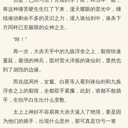
将这种痛苦硬生生扛了下来，漫天耀眼的雷光中，继
续催动剩余不多的灵识之力，灌入诛仙剑中，诛杀下
方同样已至极限的众神之主。
“咔！”
再一次，大赤天手中的九炼浮舍之上，裂痕快速
蔓延，最强的神兵，面对雷火淬炼的诛仙剑，显然也
到了崩毁的边缘。
而在战局外，女魃、白夜等人看到诛仙剑和九炼
浮舍之上的裂痕，全都双手紧攥，此刻，谁都不敢插
手，生怕平白生出什么变数。
太上上神好不容易将大赤天逼入了绝境，要是因
为他们的插手，出现什么意外，那可真是功亏一篑