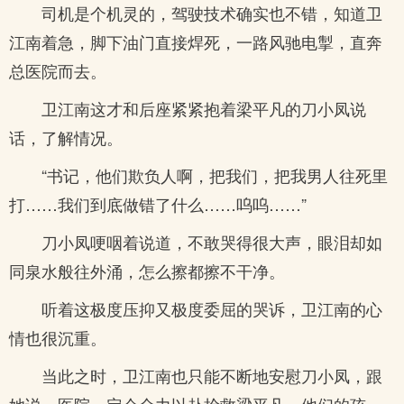
司机是个机灵的，驾驶技术确实也不错，知道卫
江南着急，脚下油门直接焊死，一路风驰电掣，直奔
总医院而去。
卫江南这才和后座紧紧抱着梁平凡的刀小凤说
话，了解情况。
“书记，他们欺负人啊，把我们，把我男人往死里
打……我们到底做错了什么……呜呜……”
刀小凤哽咽着说道，不敢哭得很大声，眼泪却如
同泉水般往外涌，怎么擦都擦不干净。
听着这极度压抑又极度委屈的哭诉，卫江南的心
情也很沉重。
当此之时，卫江南也只能不断地安慰刀小凤，跟