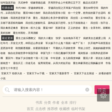
52年隐居开始
天武神帝
错嫁替婚总裁
开局同学会上中奖两亿五千万
极品古武高手
经典收藏
年代1960：穿越南锣鼓巷，
穿越四合院之开局落户四合院
重生60带空间
我的年
代，从四合院开始
重回1982小渔村
我在四合院里有小院
你一个交警，抢刑侦的案子合适吗
权
贵巅峰：我居然是世家子弟
重生，我选择公务员中黄埔军校
四合院：从1958开始
重生官场：从
京都下基层权利巅峰
四合院之默默吃瓜
舔狗反派只想苟，女主不按套路走！
四合院：别不信，
我比禽兽还禽兽
重生96：权力之巅
重返1987
医路官途
正义的使命
重生：全系专利，斩断欧
美科技树
重生何雨柱，开局清醒
最近更新
重生之娱乐圈教父
我的大小魔女
快穿：短命炮灰不死了
病娇美女总裁爱上我
火
红年代：开发北大荒，种田赶山养全家
军火贩子什么鬼？我就一破产厂长！
扒开相声马褂里面全
是西游辛密
刚觉醒透视眼，你要跟我退婚？
平庸的人不拯救世界
带娃上综艺，孩她妈杨蜜求我
收敛
独自在异能世界中闯荡升级
举国飞升！十四亿魔修吓哭异界
规则怪谈：但我养的是邪神
啊
重回70：替妹下乡没物资？我一天三顿
中年逆袭，女儿助我变神豪
重回八零：谁说女儿都是
赔钱货？
退役兵王：归途无名
猛男闯莞城，从四大村姑开始
重生神豪系统让我躺赢全球
市场
监管七十年变迁
-
-
-
-
官家天下 馅饼大叔
官家天下txt下载
官家天下最新章节
官家天下全文阅读
好看的都市
小说
搜索

书库
分类
作者
全本
排行
首页
点击榜
推荐榜
收藏榜
临时书架