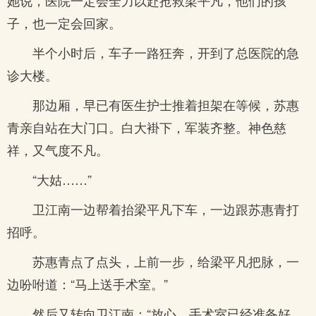
她说，医院一定会全力以赴抢救梁平凡，他们的孩
子，也一定会回家。
半个小时后，车子一路狂奔，开到了总医院的急
诊大楼。
那边厢，早已有医生护士推着担架在等候，苏惠
青亲自站在大门口。白大褂下，军装齐整。神色慈
祥，又气度不凡。
“大姑……”
卫江南一边帮着抬梁平凡下车，一边跟苏惠青打
招呼。
苏惠青点了点头，上前一步，给梁平凡把脉，一
边吩咐道：“马上送手术室。”
然后又转向卫江南：“放心，手术室已经准备好