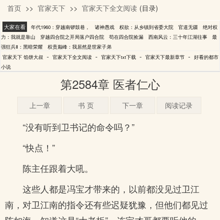
首页
>>
官家天下
>>
官家天下全文阅读
(目录)
馅饼大叔
大家在看
年代1960：穿越南锣鼓巷，
诸神愚戏
权欲：从乡镇到省委大院
官道无疆
绝对权
力：我就是靠山
穿越四合院之开局落户四合院
苟在四合院捡漏
西南风云：三十年江湖往事
最
强狂兵Ⅱ：黑暗荣耀
权贵巅峰：我居然是世家子弟
-
-
-
-
官家天下 馅饼大叔
官家天下全文阅读
官家天下txt下载
官家天下最新章节
好看的都市
小说
第2584章 医者仁心
上一章
书 页
下一章
阅读记录
“没有听到卫书记的命令吗？”
“快点！”
陈主任跟着大吼。
这些人都是冯宝才带来的，以前都没见过卫江
南，对卫江南的指令还有些迟疑犹豫，但他们都见过