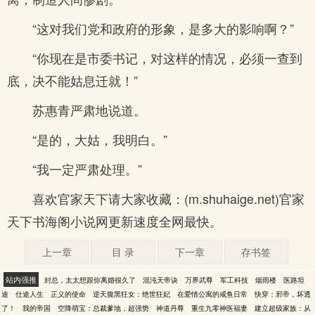
“这对我们党和政府的形象，是多大的影响啊？”
“你现在是市委书记，对这样的情况，必须一查到
底，决不能姑息迁就！”
苏惠青严肃地说道。
“是的，大姑，我明白。”
“我一定严肃处理。”
喜欢官家天下请大家收藏：(m.shuhaige.net)官家
天下书海阁小说网更新速度全网最快。
上一章
目 录
下一章
存书签
站内强推
封总，太太想跟你离婚很久了
混沌天帝诀
万界武尊
军工科技
烟雨楼
医路坦
途
仕途人生
正义的使命
逆天腹黑狂女：绝世狂妃
在爱情公寓的咸鱼日常
快穿：邪帝，坏透
了！
我的帝国
空降萌宝：总裁爹地，超强势
神道丹尊
重生九零神医福妻
建立超级家族：从