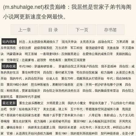
(m.shuhaige.net)权贵巅峰：我居然是世家子弟书海阁
小说网更新速度全网最快。
上一章
目 录
下一页
存书签
站内强推
封总，太太想跟你离婚很久了
混沌天帝诀
太荒吞天诀
战场合同工
万界武尊
娱
乐帝国系统
全职法师
超级吞噬系统
万古武帝
军工科技
最强超级学霸
无敌血脉
不灭霸体
诀
鸿蒙霸体诀
明王首辅
一夜萌妻5块5：压倒腹黑老公
在爱情公寓的咸鱼日常
美丽的圌山
传
空降萌宝：总裁爹地，超强势
绝色毒医：腹黑蛇王溺宠妻
经典收藏
年代1960：穿越南锣鼓巷，
穿越四合院之开局落户四合院
我不是戏神
四合院：咸
鱼的美好生活
重生60带空间
四合院：垂钓诸天万物
苟在四合院捡漏
权力巅峰：从基层公务员
开始
我的年代，从四合院开始
仕途人生
重生70年，觉醒系统从打猎开始
年代：我在58有块
田
重回1982小渔村
想当神医被告，果断转行做兽医
赶海：开局一把沙铲承包整个沙滩
四合
院：刚得系统，贾家逼我接济
四合院之张浩然的淡然生活
四合院，我的脑袋里有雷达
四合院之
默默吃瓜
重回60年代不遗憾
最近更新
重生之娱乐圈教父
大明星爱上我
我的大小魔女
孽徒你无敌了，下山找你七个师姐
去吧
快穿：短命炮灰不死了
美女总裁，请上车
五十年代：带着随身空间进城奔小康
甩我是
吧？那就捡个校花回家当老婆
悔婚？反手娶了资本家大小姐！
八零赶海：鱼虾成山，九个女儿吃
香喝辣
重生在好莱坞
权力巅峰：从省府秘书开始
重回1982：从小舢板到远洋巨轮
开局穷光
蛋，赚钱全靠挂！
病娇美女总裁爱上我
我的区长老婆
火红年代：开发北大荒，种田赶山养全
家
官梯：从选调生开始问鼎权力巅峰
重生1961：我的签到系统能种田
契约神级兽娘，全是小萝