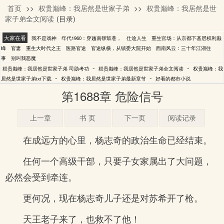
首页
>>
权贵巅峰：我居然是世家子弟
>>
权贵巅峰：我居然是世
司勋考功
家子弟全文阅读
(目录)
大家在看
我不是戏神
年代1960：穿越南锣鼓巷，
仕途人生
重生官场：从京都下基层权利巅
峰
官妻
重生大时代之王
医路官途
官途纵横，从镇委大院开始
西南风云：三十年江湖往
事
别叫我恶魔
-
-
权贵巅峰：我居然是世家子弟 司勋考功
权贵巅峰：我居然是世家子弟全文阅读
权贵巅峰：我
-
-
居然是世家子弟txt下载
权贵巅峰：我居然是世家子弟最新章节
好看的都市小说
第1688章 危险信号
上一章
书 页
下一页
阅读记录
在成远方的心里，杨志奇的政治生命已经结束。
任何一个高级干部，只要子女家属出了大问题，
必然会受到牵连。
更何况，现在杨志奇儿子还是对苏希开了枪。
天王老子来了，也救不了他！