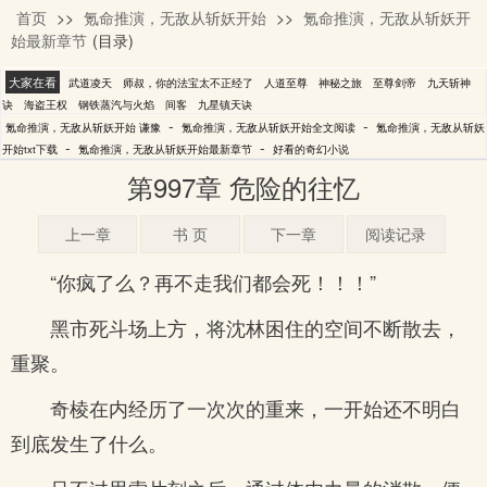
首页
>>
氪命推演，无敌从斩妖开始
>>
氪命推演，无敌从斩妖开
谦豫
始最新章节
(目录)
大家在看
武道凌天
师叔，你的法宝太不正经了
人道至尊
神秘之旅
至尊剑帝
九天斩神
诀
海盗王权
钢铁蒸汽与火焰
间客
九星镇天诀
-
-
氪命推演，无敌从斩妖开始 谦豫
氪命推演，无敌从斩妖开始全文阅读
氪命推演，无敌从斩妖
-
-
开始txt下载
氪命推演，无敌从斩妖开始最新章节
好看的奇幻小说
第997章 危险的往忆
上一章
书 页
下一章
阅读记录
“你疯了么？再不走我们都会死！！！”
黑市死斗场上方，将沈林困住的空间不断散去，
重聚。
奇棱在内经历了一次次的重来，一开始还不明白
到底发生了什么。