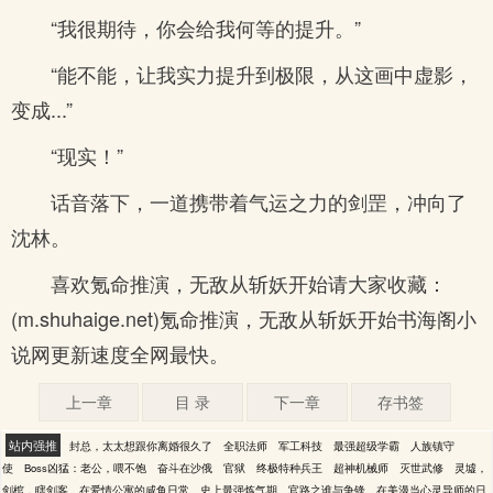
“我很期待，你会给我何等的提升。”
“能不能，让我实力提升到极限，从这画中虚影，
变成...”
“现实！”
话音落下，一道携带着气运之力的剑罡，冲向了
沈林。
喜欢氪命推演，无敌从斩妖开始请大家收藏：
(m.shuhaige.net)氪命推演，无敌从斩妖开始书海阁小
说网更新速度全网最快。
上一章
目 录
下一章
存书签
站内强推
封总，太太想跟你离婚很久了
全职法师
军工科技
最强超级学霸
人族镇守
使
Boss凶猛：老公，喂不饱
奋斗在沙俄
官狱
终极特种兵王
超神机械师
灭世武修
灵墟，
剑棺，瞎剑客
在爱情公寓的咸鱼日常
史上最强炼气期
官路之谁与争锋
在美漫当心灵导师的日