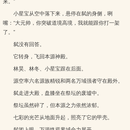
来。”
小星宝从空中落下来，悬停在弑的身侧，咧
嘴：“大元帅，你突破道境高境，我就能跟你打一架
了。”
弑没有回答。
它转身，飞回本源神殿。
林昊、林冬、小星宝跟在后面。
源空率六名源族精锐和两名万域强者守在殿外。
弑走进大殿，盘膝坐在祭坛的废墟中。
祭坛虽然碎了，但本源之力依然浓郁。
七彩的光芒从地面升起，照亮了它的甲壳。
弑闭上眼，万源终焉界域全力展开。