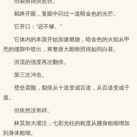
但裂痕很快愈合。
弑睁开眼，复眼中闪过一道暗金色的光芒。
它开口：“还不够。”
它体内的本源开始加速燃烧，暗金色的火焰从甲
壳的缝隙中喷出，将整座大殿映照得如同白昼。
洪流的强度再次翻倍。
第三次冲击。
壁垒震颤，裂痕从十道变成百道，从百道变成千
道。
但依然没有碎。
林昊加大灌注，七彩光柱的粗度从腰身粗细增加
到身体粗细。