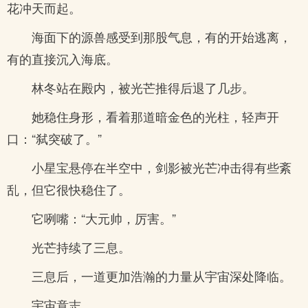
花冲天而起。
海面下的源兽感受到那股气息，有的开始逃离，
有的直接沉入海底。
林冬站在殿内，被光芒推得后退了几步。
她稳住身形，看着那道暗金色的光柱，轻声开
口：“弑突破了。”
小星宝悬停在半空中，剑影被光芒冲击得有些紊
乱，但它很快稳住了。
它咧嘴：“大元帅，厉害。”
光芒持续了三息。
三息后，一道更加浩瀚的力量从宇宙深处降临。
宇宙意志。