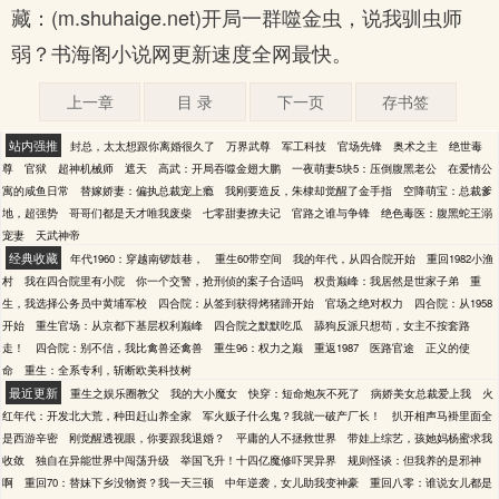
藏：(m.shuhaige.net)开局一群噬金虫，说我驯虫师
弱？书海阁小说网更新速度全网最快。
上一章
目 录
下一页
存书签
站内强推
封总，太太想跟你离婚很久了
万界武尊
军工科技
官场先锋
奥术之主
绝世毒
尊
官狱
超神机械师
遮天
高武：开局吞噬金翅大鹏
一夜萌妻5块5：压倒腹黑老公
在爱情公
寓的咸鱼日常
替嫁娇妻：偏执总裁宠上瘾
我刚要造反，朱棣却觉醒了金手指
空降萌宝：总裁爹
地，超强势
哥哥们都是天才唯我废柴
七零甜妻撩夫记
官路之谁与争锋
绝色毒医：腹黑蛇王溺
宠妻
天武神帝
经典收藏
年代1960：穿越南锣鼓巷，
重生60带空间
我的年代，从四合院开始
重回1982小渔
村
我在四合院里有小院
你一个交警，抢刑侦的案子合适吗
权贵巅峰：我居然是世家子弟
重
生，我选择公务员中黄埔军校
四合院：从签到获得烤猪蹄开始
官场之绝对权力
四合院：从1958
开始
重生官场：从京都下基层权利巅峰
四合院之默默吃瓜
舔狗反派只想苟，女主不按套路
走！
四合院：别不信，我比禽兽还禽兽
重生96：权力之巅
重返1987
医路官途
正义的使
命
重生：全系专利，斩断欧美科技树
最近更新
重生之娱乐圈教父
我的大小魔女
快穿：短命炮灰不死了
病娇美女总裁爱上我
火
红年代：开发北大荒，种田赶山养全家
军火贩子什么鬼？我就一破产厂长！
扒开相声马褂里面全
是西游辛密
刚觉醒透视眼，你要跟我退婚？
平庸的人不拯救世界
带娃上综艺，孩她妈杨蜜求我
收敛
独自在异能世界中闯荡升级
举国飞升！十四亿魔修吓哭异界
规则怪谈：但我养的是邪神
啊
重回70：替妹下乡没物资？我一天三顿
中年逆袭，女儿助我变神豪
重回八零：谁说女儿都是