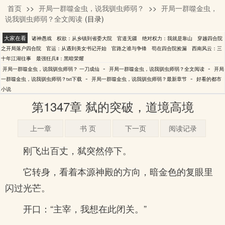
首页
>>
开局一群噬金虫，说我驯虫师弱？
>>
开局一群噬金虫，
一刀成仙
说我驯虫师弱？全文阅读
(目录)
大家在看
诸神愚戏
权欲：从乡镇到省委大院
官道无疆
绝对权力：我就是靠山
穿越四合院
之开局落户四合院
官运：从遇到美女书记开始
官路之谁与争锋
苟在四合院捡漏
西南风云：三
十年江湖往事
最强狂兵Ⅱ：黑暗荣耀
-
-
开局一群噬金虫，说我驯虫师弱？ 一刀成仙
开局一群噬金虫，说我驯虫师弱？全文阅读
开局
-
-
一群噬金虫，说我驯虫师弱？txt下载
开局一群噬金虫，说我驯虫师弱？最新章节
好看的都市
小说
第1347章 弑的突破，道境高境
上一章
书 页
下一页
阅读记录
刚飞出百丈，弑突然停下。
它转身，看着本源神殿的方向，暗金色的复眼里
闪过光芒。
开口：“主宰，我想在此闭关。”