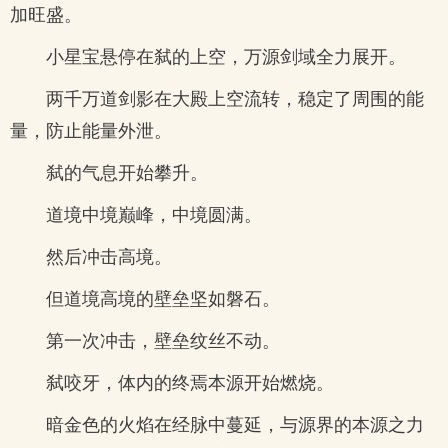
加旺盛。
小星宝悬停在弑的上空，万源剑域全力展开。
两千万道剑影在大殿上空流转，稳定了周围的能
量，防止能量外泄。
弑的气息开始攀升。
道境中境巅峰，中境圆满。
然后冲击高境。
但道境高境的壁垒坚如磐石。
第一次冲击，壁垒纹丝不动。
弑咬牙，体内的终焉本源开始燃烧。
暗金色的火焰在经脉中蔓延，与源界的本源之力