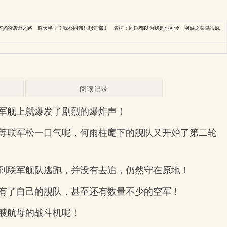
婆婆的诰命之路
胜天半子？我祁同伟只想进部！
名柯：同期都以为我是小可怜
网游之菜鸟很疯
阅读记录
军舰上就爆发了剧烈的爆炸声！
等联军松一口气呢，何雨柱麾下的舰队又开始了第二轮
到联军舰队逃跑，并没有去追，仍然守在原地！
有了自己的舰队，甚至还有数量不少的空军！
艘航母的战斗机呢！