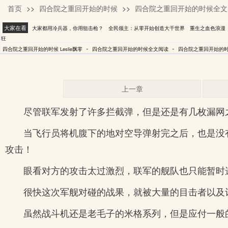
首页
>>
四合院之重回开始的时候
>>
四合院之重回开始的时候全文
Leslie飘零
大家在看
大家都用冷兵器，你用狙击枪？
全民领主：从零开始创造大千世界
重生之血色浪漫
狂
-
-
四合院之重回开始的时候 Leslie飘零
四合院之重回开始的时候全文阅读
四合院之重回开始的时候
上一章
尽管联军发射了许多拦截弹，但是还是有几枚漏网
当飞行员将机腹下的地对空导弹射完之后，也是没
攻击！
眼看对方的攻击太过激烈，联军的舰队也只能暂时
很快这次军舰对碰的战果，就被大量的目击者以及
虽然战斗机还是老毛子的米格系列，但是应付一般