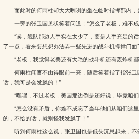
而此时的何雨柱却大大咧咧的坐在临时指挥部内，
一旁的张卫国见状笑着问道：“怎么了老板，难不成
“诶，舰队那边人手实在太少了，要是人手充足的
了一点，看来要想想办法弄一些先进的战斗机撑撑门面
“老板，我觉得老美还有大毛的战斗机还有轰炸机都
何雨柱闻言不由得眼前一亮，随后笑着指了指张卫
话，我可是会发飙的！”
“嘿嘿，不过老板，美国那边倒是还好说，毕竟咱
“怎么没有矛盾，你难不成忘了当年他们从咱们这
的，不给的话，就别怪我发飙了！”
听到何雨柱这么说，张卫国也是低头沉思起来，不