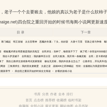
来，老子一个个去要账去，他娘的真以为老子是什么软柿子
haige.net)四合院之重回开始的时候书海阁小说网更新
目 录
下一章
寒门崛起
明王首辅
太古至尊神
恶魔的专属：丫头，你好甜
大唐十万里
官路之谁与争锋
毒
国
模板魔术师女明星都是我的充电宝
全民求生：别种了，物资装不下了
疯了吧！你管这叫SSS级
南
我在斗罗卖罐子
全民领主：我的爆率百分百
全民大航海，我开局一条幽灵船
全民：灵卡师鸡
来了
我在公路求生游戏靠考试发家致富
修仙无灵根，我的外挂多点怎么了
公路求生，开玩具车也
实网游
三角洲求生：我的室友麦晓雯
太虚之逆
战锤40K之邪神崛起
性转：全服都以为我是软萌N
-
-
候最新章节
四合院之重回开始的时候全文阅读
好看的游戏小说
书库
分类
作者
全本
排行
首页
点击榜
推荐榜
收藏榜
临时书架
电脑版
全部小说
最近更新
网站地图
会员书架