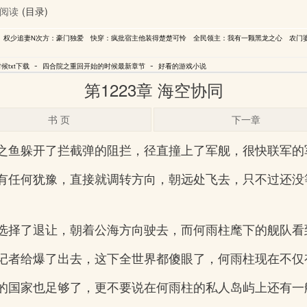
阅读
(目录)
权少追妻N次方：豪门独爱
快穿：疯批宿主他装得楚楚可怜
全民领主：我有一颗黑龙之心
农门
-
-
txt下载
四合院之重回开始的时候最新章节
好看的游戏小说
第1223章 海空协同
书 页
下一章
之鱼躲开了拦截弹的阻拦，径直撞上了军舰，很快联军的
有任何犹豫，直接就调转方向，朝远处飞去，只不过还没
选择了退让，朝着公海方向驶去，而何雨柱麾下的舰队看
记者给爆了出去，这下全世界都傻眼了，何雨柱现在不仅
的国家也足够了，更不要说在何雨柱的私人岛屿上还有一