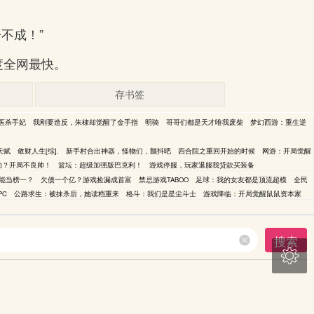
不成！”
速度全网最快。
存书签
医杀手妃
我刚要造反，朱棣却觉醒了金手指
明骑
哥哥们都是天才唯我废柴
梦幻西游：重生逆
天赋
敛财人生[综].
新手村合出神器，怪物们，颤抖吧
四合院之重回开始的时候
网游：开局觉醒
肋？开局不良帅！
篮坛：超级加强版巴克利！
游戏停服，玩家退服我贷款买装备
能当榜一？
欠债一个亿？游戏捡漏成首富
禁忌游戏TABOO
足球：我的女友都是顶流超模
全民
PC
公路求生：被抹杀后，她读档重来
格斗：我们是星尘斗士
游戏降临：开局觉醒鼠鼠资本家
搜索
