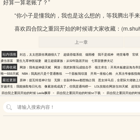
好算一算老账了？”
“你小子是懂我的，我也是这么想的，等我腾出手
喜欢四合院之重回开始的时候请大家收藏：(m.shu
上一章
站内强推
封总，太太想跟你离婚很久了
超级吞噬系统
烟雨楼
我不是戏神
绝世毒尊
官狱
袭当首富
重生九零神医福妻
建立超级家族：从52年隐居开始
七零甜妻撩夫记
经典收藏
网游：我有超神级天赋
网游：我把刺客玩成狙击手
领主求生：开局木板建设海岛帝
唯一SSS天赋
NBA：我真的只是个普通教练
一个面板闯综漫
开局一座核心舱
火系法爷修炼指
最近更新
原神：提瓦特造神计划
无限：全副本Boss都想独占我
恶女掉马后，全星际大佬吻上
穿越求生：我能抽取每日礼包
像素游戏成真了，但我是通缉榜一
LOL技能在网游当3S天赋
超现
-
-
四合院之重回开始的时候 Leslie飘零
四合院之重回开始的时候txt下载
四合院之重回开始的时