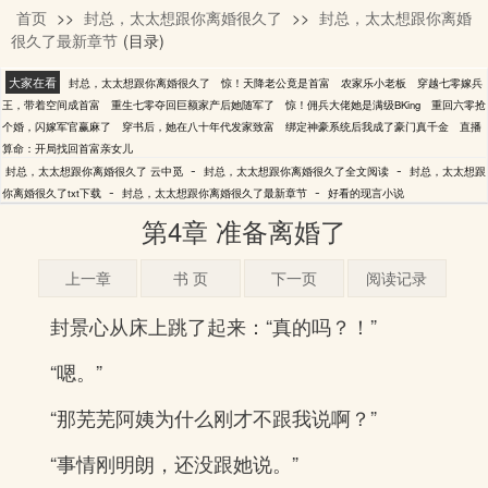
首页
>>
封总，太太想跟你离婚很久了
>>
封总，太太想跟你离婚
云中觅
很久了最新章节
(目录)
大家在看
封总，太太想跟你离婚很久了
惊！天降老公竟是首富
农家乐小老板
穿越七零嫁兵
王，带着空间成首富
重生七零夺回巨额家产后她随军了
惊！佣兵大佬她是满级BKing
重回六零抢
个婚，闪嫁军官赢麻了
穿书后，她在八十年代发家致富
绑定神豪系统后我成了豪门真千金
直播
算命：开局找回首富亲女儿
-
-
封总，太太想跟你离婚很久了 云中觅
封总，太太想跟你离婚很久了全文阅读
封总，太太想跟
-
-
你离婚很久了txt下载
封总，太太想跟你离婚很久了最新章节
好看的现言小说
第4章 准备离婚了
上一章
书 页
下一页
阅读记录
封景心从床上跳了起来：“真的吗？！”
“嗯。”
“那芜芜阿姨为什么刚才不跟我说啊？”
“事情刚明朗，还没跟她说。”