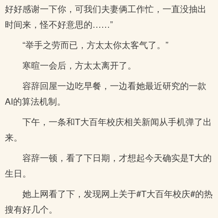
好好感谢一下你，可我们夫妻俩工作忙，一直没抽出
时间来，怪不好意思的……”
“举手之劳而已，方太太你太客气了。”
寒暄一会后，方太太离开了。
容辞回屋一边吃早餐，一边看她最近研究的一款
AI的算法机制。
下午，一条和T大百年校庆相关新闻从手机弹了出
来。
容辞一顿，看了下日期，才想起今天确实是T大的
生日。
她上网看了下，发现网上关于#T大百年校庆#的热
搜有好几个。