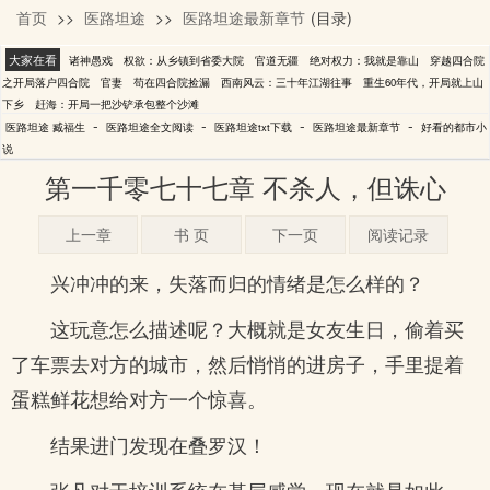
首页
>>
医路坦途
>>
医路坦途最新章节
(目录)
臧福生
大家在看
诸神愚戏
权欲：从乡镇到省委大院
官道无疆
绝对权力：我就是靠山
穿越四合院
之开局落户四合院
官妻
苟在四合院捡漏
西南风云：三十年江湖往事
重生60年代，开局就上山
下乡
赶海：开局一把沙铲承包整个沙滩
-
-
-
-
医路坦途 臧福生
医路坦途全文阅读
医路坦途txt下载
医路坦途最新章节
好看的都市小
说
第一千零七十七章 不杀人，但诛心
上一章
书 页
下一页
阅读记录
兴冲冲的来，失落而归的情绪是怎么样的？
这玩意怎么描述呢？大概就是女友生日，偷着买
了车票去对方的城市，然后悄悄的进房子，手里提着
蛋糕鲜花想给对方一个惊喜。
结果进门发现在叠罗汉！