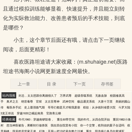
且通过模拟训练能够显着、快速提升，并且能立刻转
化为实际救治能力、改善患者预后的手术技能，到底
是哪些？
小主，这个章节后面还有哦，请点击下一页继续
阅读，后面更精彩！
喜欢医路坦途请大家收藏：(m.shuhaige.net)医路
坦途书海阁小说网更新速度全网最快。
上一章
目 录
下一页
存书签
站内强推
封总，太太想跟你离婚很久了
万界武尊
超级吞噬系统
无敌血脉
校园修真高
手
奥术之主
绝世毒尊
官狱
太古至尊神
武神空间
极品通灵系统
大唐十万里
美丽的圌山
传
毒医杀手妃
史上最强炼气期
哥哥们都是天才唯我废柴
权欲：从乡镇到省委大院
斗罗大陆
3龙王传说
穿越1630之崛起南美
官路青云梯
经典收藏
年代1960：穿越南锣鼓巷，
重生60带空间
我的年代，从四合院开始
重回1982小渔
村
想当神医被告，果断转行做兽医
我在四合院里有小院
你一个交警，抢刑侦的案子合适吗
权
贵巅峰：我居然是世家子弟
赶海：开局一把沙铲承包整个沙滩
重生，我选择公务员中黄埔军