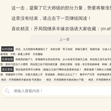
这一击，凝聚了它大师级的部分力量，势要将黎淮
这章没有结束，请点击下一页继续阅读！
喜欢精灵：开局我继承丰缘农场请大家收藏：(m.sh
上一章
站内强推
封总，太太想跟你离婚很久了
全职法师
军工科技
吞噬九重天
医路坦途
仕途人
家系统
大明：家妻上将军
天官赐福
经典收藏
柯南里的捡尸人
影视都市从四合院开始
从小欢喜开启诸天之旅
四合院之逆天金手
院：原本只想当个小透明
四合院之柱子我功德无量
原神之暗牧
综漫：非日常的弑神者
柯南：
最近更新
我在诡异世界开火葬场
[诡秘之主]好巧啊你也是愚者信徒？
继承诡屋？召唤古人我
跑
替嫁随军小可怜，冷面大佬宠上天
穿成魂兽，我强亿点怎么了？
都市中产日常
快穿疯批男
-
-
精灵：开局我继承丰缘农场 司风墨白
精灵：开局我继承丰缘农场txt下载
精灵：开局我继承丰