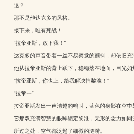
退？
那不是他达克多的风格。
接下来，唯有死战！
“拉帝亚斯，放下我！”
达克多的声音带着一丝不易察觉的颤抖，却依旧充
他从拉帝亚斯的背上跃下，稳稳落在地面，目光如
“拉帝亚斯，你也上，给我解决掉黎淮！”
“拉帝---”
拉帝亚斯发出一声清越的鸣叫，蓝色的身影在空中
它那双充满智慧的眼眸锁定黎淮，无形的念力如同
所过之处，空气都泛起了细微的涟漪。