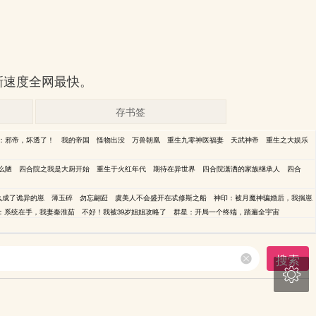
更新速度全网最快。
存书签
：邪帝，坏透了！
我的帝国
怪物出没
万兽朝凰
重生九零神医福妻
天武神帝
重生之大娱乐
么陋
四合院之我是大厨开始
重生于火红年代
期待在异世界
四合院潇洒的家族继承人
四合
么成了诡异的崽
薄玉碎
勿忘翩跹
虞美人不会盛开在忒修斯之船
神印：被月魔神骗婚后，我揣崽
：系统在手，我妻秦淮茹
不好！我被39岁姐姐攻略了
群星：开局一个终端，踏遍全宇宙
搜索
