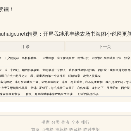
禁锢！
uhaige.net)精灵：开局我继承丰缘农场书海阁小说网
目 录
下一页
生
正义的使命
终极特种兵王
灭世武修
逆天腹黑狂女：绝世狂妃
在爱情公寓的咸鱼日常
快穿
指
从三十而已开始的影视攻略
大明最后一个狠人
从影视世界学习技能
四合院：我的穿越为啥这
真理只在火力范围之内
我，新世界的第一个训练家
呢喃诗章
次元入侵现实
暴富合理吧
小可怜到处捡尸体，全警局追着宠
斗罗：冬儿重生，我不是唐舞桐
我不是孤女吗？怎
主今天又想锁我小黑屋
穿进斗罗躺平，怎么成唐三大腿了
心伤鱼露
龙影之下，畏畏爱你
四合院
-
-
缘农场最新章节
精灵：开局我继承丰缘农场全文阅读
好看的其他小说
书库
分类
作者
全本
排行
首页
点击榜
推荐榜
收藏榜
临时书架