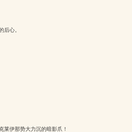
的后心。
克莱伊那势大力沉的暗影爪！