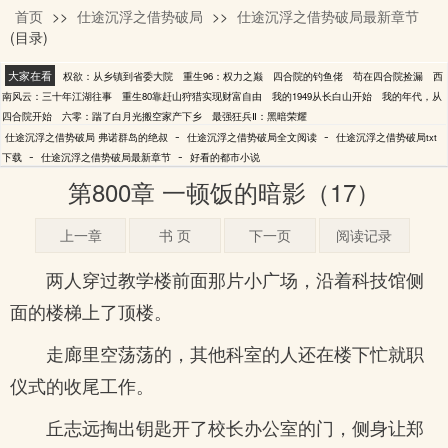
首页
>>
仕途沉浮之借势破局
>>
仕途沉浮之借势破局最新章节
弗诺群岛的绝叔
(目录)
大家在看
权欲：从乡镇到省委大院
重生96：权力之巅
四合院的钓鱼佬
苟在四合院捡漏
西
南风云：三十年江湖往事
重生80靠赶山狩猎实现财富自由
我的1949从长白山开始
我的年代，从
四合院开始
六零：踹了白月光搬空家产下乡
最强狂兵Ⅱ：黑暗荣耀
-
-
仕途沉浮之借势破局 弗诺群岛的绝叔
仕途沉浮之借势破局全文阅读
仕途沉浮之借势破局txt
-
-
下载
仕途沉浮之借势破局最新章节
好看的都市小说
第800章 一顿饭的暗影（17）
上一章
书 页
下一页
阅读记录
两人穿过教学楼前面那片小广场，沿着科技馆侧
面的楼梯上了顶楼。
走廊里空荡荡的，其他科室的人还在楼下忙就职
仪式的收尾工作。
丘志远掏出钥匙开了校长办公室的门，侧身让郑