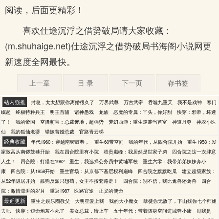
阅读，后面更精彩！
喜欢仕途沉浮之借势破局请大家收藏：
(m.shuhaige.net)仕途沉浮之借势破局书海阁小说网更
新速度全网最快。
上一章
目 录
下一页
存书签
站内强推
封总，太太想跟你离婚很久了
万界武尊
万古武帝
吞噬九重天
我不是戏神
寒门
崛起
终极特种兵王
明王首辅
诸神愚戏
龙族
恶魔的专属：丫头，你好甜
快穿：邪帝，坏透
了！
我的帝国
空降萌宝：总裁爹地，超强势
梦幻西游：重生逆袭当首富
神道丹尊
神农小医
仙
我的狐仙老婆
错嫁替婚总裁
官路青云梯
经典收藏
年代1960：穿越南锣鼓巷，
重生60带空间
我的年代，从四合院开始
重生1958：发
家致富从南锣鼓巷开始
我在四合院里有小院
权贵巅峰：我居然是世家子弟
四合院之这一次肆意
人生！
四合院：打猎在1962
重生，我选择公务员中黄埔军校
重生六零：我带弟弟妹妹奔小
康
四合院：从1958开始
重生官场：从京都下基层权利巅峰
四合院之默默吃瓜
建立超级家族：
从52年隐居开始
舔狗反派只想苟，女主不按套路走！
四合院：别不信，我比禽兽还禽兽
四合
院：激情澎湃的岁月
重返1987
医路官途
正义的使命
最近更新
重生之娱乐圈教父
大明星爱上我
我的大小魔女
孽徒你无敌了，下山找你七个师姐
去吧
快穿：短命炮灰不死了
美女总裁，请上车
五十年代：带着随身空间进城奔小康
甩我是