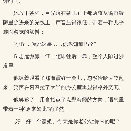
钟时间。
她放下茶杯，目光落在茶几面上那两道从窗帘缝
隙里照进来的光线上，声音压得很低，带着一种几乎
难以察觉的颤抖：
“小丘，你说这事……你爸知道吗？”
丘志远微微一怔，随即往后一靠，整个人陷进沙
发里。
他眯着眼看了郑海霞好一会儿，忽然哈哈大笑起
来，笑声在窗帘拉了大半的办公室里显得格外突兀。
他笑够了，用食指点了点郑海霞的方向，语气里
带着一种“原来如此”的了然：
“好，好一个霞姐。今天是你老公让你来的吧？