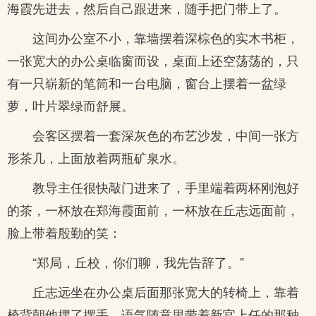
海霞先进去，然后自己跟进来，随手把门带上了。
这间办公室不小，靠墙摆着深棕色的实木书柜，
一张宽大的办公桌临窗而设，桌面上还空荡荡的，只
有一只崭新的笔筒和一台电脑，窗台上摆着一盆绿
萝，叶片翠绿而舒展。
会客区摆着一套深灰色的布艺沙发，中间一张方
形茶几，上面放着两瓶矿泉水。
教导主任很快敲门进来了，手里端着两杯刚泡好
的茶，一杯放在郑海霞面前，一杯放在丘志远面前，
脸上带着殷勤的笑：
“郑局，丘校，你们聊，我先告辞了。”
丘志远坐在办公桌后面那张宽大的转椅上，靠着
椅背朝他摆了摆手，语气随意里带着新官上任的那种