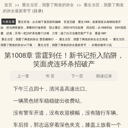
首页
>>
重生当官，我娶了阁老的孙女
>>
重生当官，我娶了阁老
墨里藏锋行
的孙女最新章节
(目录)
大家在看
重生官场：从京都下基层权利巅峰
官道无疆
重生1958：发家致富从南锣鼓巷开
始
想当神医被告，果断转行做兽医
院士重生：回到1975当知青
四合院：从1958开始
别叫我恶
魔
赶海：开局一把沙铲承包整个沙滩
六零：踹了白月光搬空家产下乡
重返1987
-
-
重生当官，我娶了阁老的孙女 墨里藏锋行
重生当官，我娶了阁老的孙女全文阅读
重生当官，
-
-
我娶了阁老的孙女txt下载
重生当官，我娶了阁老的孙女最新章节
好看的都市小说
第1008章 雷霆到任！新书记拒入陷阱，
笑面虎连环杀招破产
上一章
书 页
下一页
阅读记录
下午三点四十，清河县高速出口。
一辆黑色轿车稳稳驶出收费站。
没有警车开道，没有欢迎横幅，没有随行车辆。
车后排，郭志远穿着深色夹克，膝盖上放着一个