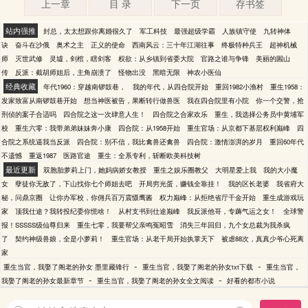
上一章
目 录
下一页
存书签
站内强推
封总，太太想跟你离婚很久了
军工科技
最强超级学霸
人族镇守使
九转神体
诀
奋斗在沙俄
奥术之主
正义的使命
西南风云：三十年江湖往事
终极特种兵王
超神机械
师
灭世武修
灵墟，剑棺，瞎剑客
权欲：从乡镇到省委大院
官路之谁与争锋
美丽的圌山
传
反派：截胡师姐后，主角崩溃了
怪物出没
黑暗无限
神农小医仙
经典收藏
年代1960：穿越南锣鼓巷，
我的年代，从四合院开始
重回1982小渔村
重生1958：
发家致富从南锣鼓巷开始
想当神医被告，果断转行做兽医
我在四合院里有小院
你一个交警，抢
刑侦的案子合适吗
四合院之这一次肆意人生！
四合院之合家欢乐
重生，我选择公务员中黄埔军
校
重生六零：我带弟弟妹妹奔小康
四合院：从1958开始
重生官场：从京都下基层权利巅峰
四
合院之系统逼我当反派
四合院：别不信，我比禽兽还禽兽
四合院：激情澎湃的岁月
重回60年代
不遗憾
重返1987
医路官途
重生：全系专利，斩断欧美科技树
最近更新
双胞胎萝莉上门，她妈病娇女教授
重生之娱乐圈教父
大明星爱上我
我的大小魔
女
孽徒你无敌了，下山找你七个师姐去吧
开局穷光蛋，赚钱全靠挂！
我的区长老婆
我省府大
秘，问鼎京圈
让你办军校，你佣兵百万震慑鹰酱
权力巅峰：从拒绝省厅千金开始
重生成游戏玩
家
顶我仕途？我转投纪委你慌啥！
从村支书到仕途巅峰
我反派他哥，专薅气运之女！
全球警
报！SSSSS级仙尊归来
重生七零，我要帮父亲鸣冤昭雪
消失三年回归，九个女总裁为我杀疯
了
契约神级兽娘，全是小萝莉！
重生官场：从老干局开始执掌天下
被虐88次，真真少爷心死离
家
-
-
重生当官，我娶了阁老的孙女 墨里藏锋行
重生当官，我娶了阁老的孙女txt下载
重生当官，
-
-
我娶了阁老的孙女最新章节
重生当官，我娶了阁老的孙女全文阅读
好看的都市小说