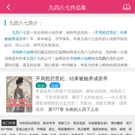
九四八七作品集
九四八七简介：
九四八七
是一名出色的小说作者，他的作品包括：《
开局怒怼贵妃，结果
被她养成皇帝
》等，本本精品，字字珠玑，作者九四八七创作的小说情节跌宕
起伏、扣人心弦，情节与文笔俱佳。
书海阁小说网
强烈建议您到正版网站阅读九四八七的作品，您的每一次阅
读都是对作者
九四八七
的认可！如果您在
书海阁小说网
阅读
九四八七
作品时，
遇到问题，请及时反馈，我们将第一时间解决，争取为您奉上愉快的阅读体验!
开局怒怼贵妃，结果被她养成皇帝
历史
连载
李逍遥本只想做个浪荡纨绔，醉饮花间酒，闲戏美人
腰。 可老管家身死，撕开了尘封的血仇——仇人竟是
那权倾朝野的太监总管！ 为复仇，他散尽家财，顶替
军户，戍卫冷宫； 为权势，他献身投靠，攀附萧美
最新：
第777章 头铁的人回了上京
人...... 他戏公主于花苑，抚贵妃于内室，甚至偷香皇
后凤颜…… 一时之间，他成了这深宫禁苑里，最放肆
热门作家
与你同在的阳光
彬语爷爷
唐家三少
星辰玄妙
冰凌蔷薇女孩1
墨剑飘香
用户
的宠儿。 然而—— 边关荒野上，万民哀嚎震碎他逍遥
42173650
圣地山的六哥
竹晴园
园九
美丽雅阁210
凤元糖果
城里的村姑
残剑
姬朔
寒
的迷梦。 从冷宫到金銮，从纨绔到皇帝。 最终，站在