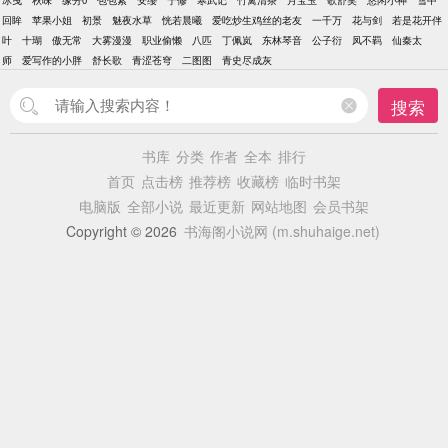
冰曳
秋味
缘分0
包包紫
安缨
宁修
寒武记
竹篱清茶
月宝玉
歌舒笑
悠闲小神
雪中
最高点，俯瞰众生时，低笑轻叹： “这江山...如此多
回眸
苹果小姐
初景
魅夜水草
恍若晨曦
爱吃炒生鸡丝的老友
一千万
花与剑
若是花开伴
娇！”
叶
十瑚
傲无常
大雾漫漫
职业偷懒
八匹
丁佩岚
东林琴音
公子衍
凤不羁
仙秦太
师
爱写作的小胖
舒长歌
青涩苍穹
二图图
青史尽成灰
搜索
书库
分类
作者
全本
排行
首页
点击榜
推荐榜
收藏榜
临时书架
电脑版
全部小说
最近更新
网站地图
会员书架
Copyright © 2026
书海阁小说网 (m.shuhaige.net)