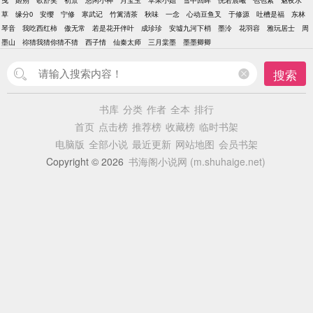
曳
姬朔
歌舒笑
初景
悠闲小神
月宝玉
苹果小姐
雪中回眸
恍若晨曦
包包紫
魅夜水
草
缘分0
安缨
宁修
寒武记
竹篱清茶
秋味
一念
心动豆鱼叉
于修源
吐槽是福
东林
琴音
我吃西红柿
傲无常
若是花开伴叶
成珍珍
安墟九河下梢
墨泠
花羽容
雅玩居士
周
墨山
祢猜我猜你猜不猜
西子情
仙秦太师
三月棠墨
墨墨卿卿
搜索
书库
分类
作者
全本
排行
首页
点击榜
推荐榜
收藏榜
临时书架
电脑版
全部小说
最近更新
网站地图
会员书架
Copyright © 2026
书海阁小说网 (m.shuhaige.net)