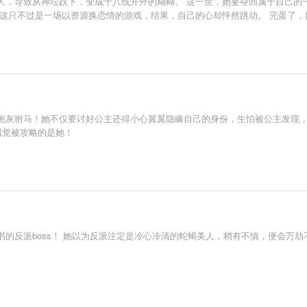
人，导致从神坛跌下，变成十八线开外的糊糊。 这一世，她要夺回属于自己的一
，这只不过是一场以资源换恋情的游戏，结果，自己的心却怦然跳动。 完蛋了，
炮灰驸马！她不仅要讨好公主还得小心翼翼隐瞒自己的身份，生怕被公主发现，自
感觉被攻略的是她！
的反派boss！ 她以为反派注定是冷心冷清的蛇蝎美人，稍有不慎，便会万劫