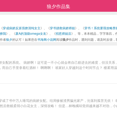
狼夕作品集
《
穿成病娇反派强撩清纯女主
》、《
穿书拯救病娇师姐
》、《
穿书！系统要我攻略禁
撩我
》、《
废A的顶级omega女友
》、《
招惹师姐后
》、等，本本精品，字字珠玑，
作者
狼夕
的认可！如果您在
书海阁小说网
阅读
狼夕
作品时，遇到问题，请及时反馈，
娇女配的系统。 病娇啊！这可是一不小心就会将自己赔进去的难度，但没关系
，而自己手里拿着红酒杯！ 啊啊啊！ 谁家好人穿越到这个时间节点？ 楼雾用
穿成了书中万人唾骂的病娇女配。结局惨被渣男骗光家产，沦落到孤苦无依！ 
，然后救赎柔弱小白花女主，深情攻略！ 但是…林晚橘却觉得越来越不对劲，