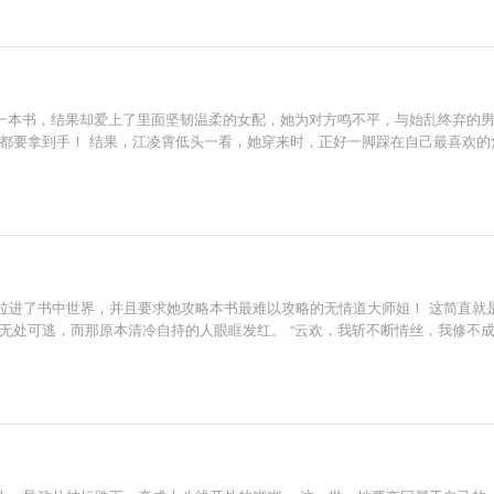
阅一本书，结果却爱上了里面坚韧温柔的女配，她为对方鸣不平，与始乱终弃的男
都要拿到手！ 结果，江凌霄低头一看，她穿来时，正好一脚踩在自己最喜欢的
拉进了书中世界，并且要求她攻略本书最难以攻略的无情道大师姐！ 这简直就
无处可逃，而那原本清冷自持的人眼眶发红。 “云欢，我斩不断情丝，我修不成