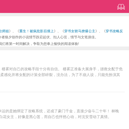
欲师姐
》、《
重生！被疯批影后缠上
》、《
穿书女驸马撩爆公主
》、《
穿书攻略反
作者狼夕创作的小说情节跌宕起伏、扣人心弦，情节与文笔俱佳。
我们将第一时间解决，争取为您奉上愉快的阅读体验!
，楼雾对自己的攻略手段十分有自信。 楼雾正准备大展身手，拯救女配于危
温柔感化并将女配的计策全部碎裂，没办法，为了不崩人设，只能先扮演其
幸运的是她绑定了攻略系统，还成了豪门千金，直接少奋斗二十年！ 林晚
小白花女主，好像是黑心莲，而自己也怦然心动，对沈安雪动了真情。