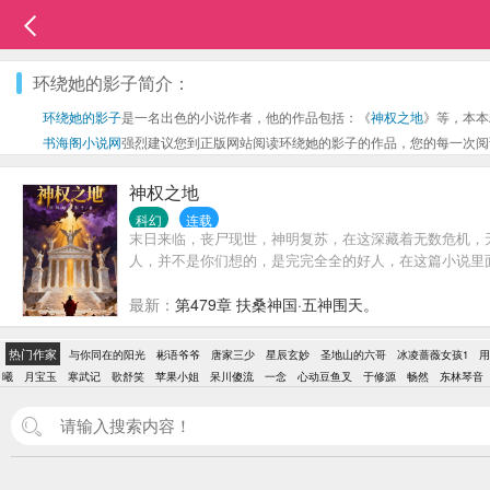
环绕她的影子简介：
环绕她的影子
是一名出色的小说作者，他的作品包括：《
神权之地
》等，本本
书海阁小说网
强烈建议您到正版网站阅读环绕她的影子的作品，您的每一次阅
神权之地
科幻
连载
末日来临，丧尸现世，神明复苏，在这深藏着无数危机，
人，并不是你们想的，是完完全全的好人，在这篇小说里
最新：
第479章 扶桑神国·五神围天。
热门作家
与你同在的阳光
彬语爷爷
唐家三少
星辰玄妙
圣地山的六哥
冰凌蔷薇女孩1
用
曦
月宝玉
寒武记
歌舒笑
苹果小姐
呆川傻流
一念
心动豆鱼叉
于修源
畅然
东林琴音