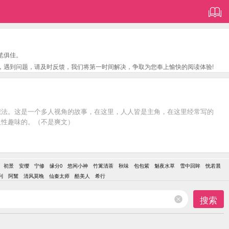
笔俱佳。
，遇到问题，请及时反馈，我们将第一时间解决，争取为您奉上愉快的阅读体验!
想法。这是一个多人视角的故事，在这里，人人皆是主角，在这里经常写的
人性趣味的。（不是爽文）
初景
安缨
宁修
缘分0
悠闲小神
竹篱清茶
秋味
包包紫
魅夜水草
雪中回眸
恍若晨
利
阿黧
清风莫晚
仙秦太师
酷美人
希行
搜索