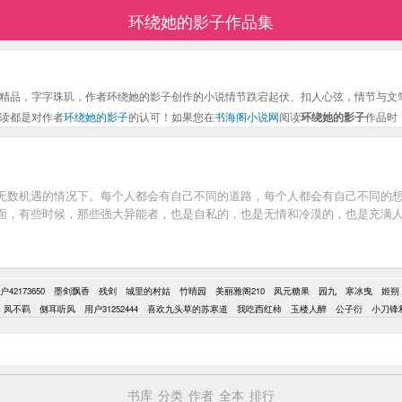
环绕她的影子作品集
精品，字字珠玑，作者环绕她的影子创作的小说情节跌宕起伏、扣人心弦，情节与文
读都是对作者
环绕她的影子
的认可！如果您在
书海阁小说网
阅读
环绕她的影子
作品时
无数机遇的情况下。每个人都会有自己不同的道路，每个人都会有自己不同的
面，有些时候，那些强大异能者，也是自私的，也是无情和冷漠的，也是充满
户42173650
墨剑飘香
残剑
城里的村姑
竹晴园
美丽雅阁210
凤元糖果
园九
寒冰曳
姬朔
凤不羁
侧耳听风
用户31252444
喜欢九头草的苏寒道
我吃西红柿
玉楼人醉
公子衍
小刀锋
书库
分类
作者
全本
排行