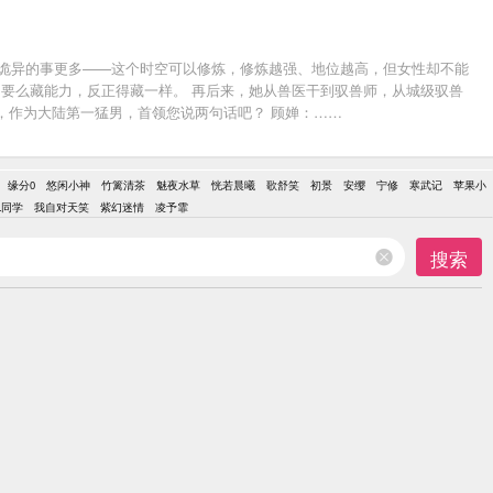
，诡异的事更多——这个时空可以修炼，修炼越强、地位越高，但女性却不能
、要么藏能力，反正得藏一样。 再后来，她从兽医干到驭兽师，从城级驭兽
日，作为大陆第一猛男，首领您说两句话吧？ 顾婵：……
缘分0
悠闲小神
竹篱清茶
魅夜水草
恍若晨曦
歌舒笑
初景
安缨
宁修
寒武记
苹果小
L同学
我自对天笑
紫幻迷情
凌予霏
搜索