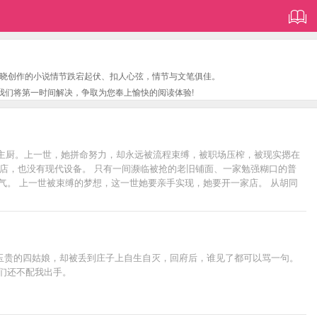
晓创作的小说情节跌宕起伏、扣人心弦，情节与文笔俱佳。
我们将第一时间解决，争取为您奉上愉快的阅读体验!
的主厨。上一世，她拼命努力，却永远被流程束缚，被职场压榨，被现实摁在
锁店，也没有现代设备。 只有一间濒临被抢的老旧铺面、一家勉强糊口的普
气。 上一世被束缚的梦想，这一世她要亲手实现，她要开一家店。 从胡同
路。 油烟里的光、锅铲敲击的节奏、排队买饭的人潮，都将见证她如何靠
玉贵的四姑娘，却被丢到庄子上自生自灭，回府后，谁见了都可以骂一句。
们还不配我出手。