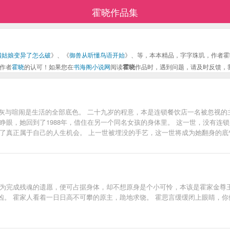
霍晓作品集
四姑娘变异了怎么破
》、《
御兽从听懂鸟语开始
》、等，本本精品，字字珠玑，作者霍
作者
霍晓
的认可！如果您在
书海阁小说网
阅读
霍晓
作品时，遇到问题，请及时反馈，
煤灰与喧闹是生活的全部底色。 二十九岁的程意，本是连锁餐饮店一名被忽视
睁眼，她回到了1988年，借住在另一个同名女孩的身体里。 这一世，没有连
了真正属于自己的人生机会。 上一世被埋没的手艺，这一世将成为她翻身的底
她用现代厨艺、前世经验、系统辅助，一步步在北京最真实的烟火中杀出一条血
存”变成“逆袭”。
以为完成残魂的遗愿，便可占据身体，却不想原身是个小可怜，本该是霍家金尊
凶。 霍家人看着一日日高不可攀的原主，跪地求饶。 霍思言缓缓闭上眼睛，你