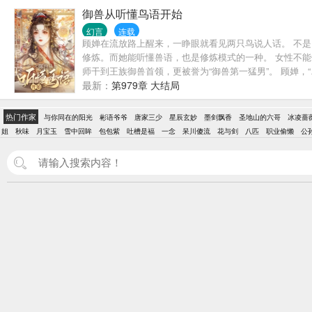
御兽从听懂鸟语开始
幻言
连载
顾婵在流放路上醒来，一睁眼就看见两只鸟说人话。 不
修炼。而她能听懂兽语，也是修炼模式的一种。 女性不能
师干到王族御兽首领，更被誉为“御兽第一猛男”。 顾婵，
最新：
第979章 大结局
热门作家
与你同在的阳光
彬语爷爷
唐家三少
星辰玄妙
墨剑飘香
圣地山的六哥
冰凌蔷
姐
秋味
月宝玉
雪中回眸
包包紫
吐槽是福
一念
呆川傻流
花与剑
八匹
职业偷懒
公