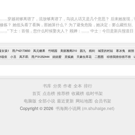
是……穿越就够离谱了，流放够离谱了，鸟说人话又是几个意思？ 后来她发现
修炼？ 她低头看了看胸，那她算什么？ 为了避免危险，她决定：要么藏性别
“……” 下士：首领，您什么时候娶夫人？ 顾婵：…… 中士：今日是新兵报道
薇女孩1
用户42173650
凤元糖果
竹晴园
美丽雅阁210
园九
残剑
城里的村姑
寒冰曳
姬朔
孙筱依
小丑
凤不羁
用户31252444
妞妞蜜
灵狐婉
天麻虫草花
二图图
祢猜我猜你猜不猜
书库
分类
作者
全本
排行
首页
点击榜
推荐榜
收藏榜
临时书架
电脑版
全部小说
最近更新
网站地图
会员书架
Copyright © 2026
书海阁小说网 (m.shuhaige.net)