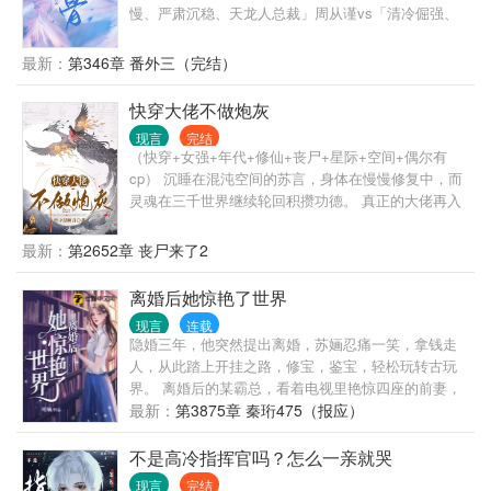
气，听说一脚就能把人踹骨折，思想不正，和她亲近
慢、严肃沉稳、天龙人总裁」周从谨vs「清冷倔强、
绝对会倒霉！ 不久后…… 队员们挑着扁担，挥汗如雨
看透世事、普通阶级书香美人」沈宜 沈宜从来都十分
的为甘蔗地浇水。 夏黎靠着玻璃瓶子、注射器弄出自
清楚，如周从谨这种人，是普通阶级无法奢望的存
最新：
第346章 番外三（完结）
动水泵浇地。 村民们多用了一点蜡烛，心疼得心绞
在。 多少下位者试图向上攀升，又有多少上位者愿意
痛。 夏梨用一点儿盐和碳粉做成干电池，用上免费电
屈高就下？ 长久的俯视终究会滋生傲慢，天生的上位
快穿大佬不做炮灰
灯。 队员们：不行！！！夏黎必须得好好亲近！ 夏
从来罔顾脚下众生。 她原以为周从谨是特别的。他矜
黎：谢邀，已被特招入伍，目前在“国家队”。 —— 海
现言
完结
贵有教养，疏离却谦和...... 沈宜以为，即使两人之间
军陆战队最冷漠、禁欲，无人敢亲近的军官陆定远，
（快穿+女强+年代+修仙+丧尸+星际+空间+偶尔有
算不上情侣，也能称作一声朋友。 可当她带着生命仅
第一次见未来媳妇，她在和人贩子买孩子（误）。 第
cp） 沉睡在混沌空间的苏言，身体在慢慢修复中，而
存三个月的父亲和他相见，包厢外，只听得他对周围
二次见媳妇，她在黑市倒买倒卖（误）。 第三次见媳
灵魂在三千世界继续轮回积攒功德。 真正的大佬再入
朋友冷淡沉声：“陶辛辛能找廉价的男人，我为什么不
妇，她在帮特务修无线电发射台（误）。 陆定远：
三千世界混的风生水起，有渣虐渣，没渣就好好过生
能找廉价的女人？” 父亲直到临终前，依旧颓丧与费
…… 后来：真香！
活。 从此七零炮灰孤女崛起了，修仙炮灰师妹崛起
最新：
第2652章 丧尸来了2
解，为何自己视作骄傲的女儿，在周从谨嘴里却成
了，炮灰真千金崛起了，炮灰对照组女配崛起了.......
了“廉价女”？ 沈宜觉得，周从谨和其他上层阶级终究
落魄千金崛起了，嫁给病秧子的代嫁新娘崛起了，被
离婚后她惊艳了世界
还是一类人。只是他比他们会藏，他的傲慢渗在骨子
养废的公主崛起了~~ （其实也算是快穿花瓶逆袭吧的
里，却用教养伪装起来。他比他们会装，比他们......虚
现言
连载
第二部，分开看完全不影响。） 排雷，有人觉得第二
伪！ （注：男主周从谨，不会换男主。周从谨骨子里
隐婚三年，他突然提出离婚，苏婳忍痛一笑，拿钱走
个世界不好看，也可以跳过。
的优越感、傲慢是本书批判的核心点，如换男主，那
人，从此踏上开挂之路，修宝，鉴宝，轻松玩转古玩
么一切批判将毫无意义。介意者误入哦
界。 离婚后的某霸总，看着电视里艳惊四座的前妻，
悔不当初。 他化身妻奴，满世界追着她跑，“老婆，心
最新：
第3875章 秦珩475（报应）
给你，命给你，回来吧。” 苏婳红唇微启：“抱歉，忙
得很，没空！” 后来，她终于遇到年少时的救命恩人，
不是高冷指挥官吗？怎么一亲就哭
大婚当日，噩耗传来。 她抛下新郎，抱着前夫支离破
现言
完结