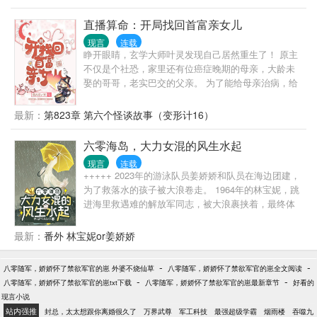
想都不要想！离开前把家底全搬空！ 前世继妹让她顶
替下乡，这次她先下手给继妹报名下乡！ 她和渣爹后
直播算命：开局找回首富亲女儿
妈斗智斗勇，谁知中途来了个高冷帅军官。 “你好，我
现言
连载
是你未婚夫，来和你结婚的。” …… 霍念平从军七
睁开眼睛，玄学大师叶灵发现自己居然重生了！ 原主
载，性格冷漠，是草原上的高冷之花，霍家人为他的
不仅是个社恐，家里还有位癌症晚期的母亲，大龄未
婚事操碎了心。 直到有天霍家收到了一封信，自称和
娶的哥哥，老实巴交的父亲。 为了能给母亲治病，给
霍念平有婚约，霍家人决定死马当活马医，让霍念平
哥哥娶妻，让一家人过上好日子。叶灵决定重抄旧
去接未婚妻回家结婚。 霍念平出人意外地答应了。 他
业，开始了直播算命！ “大师，我每天晚上都会被鬼压
最新：
第823章 第六个怪谈故事（变形计16）
不结婚是因为他有读心异能，知道的越多就对人心越
床，这正常吗？” 叶灵：“这不正常，打开你家床板夹
绝望。 他没有结婚的想法，直到遇见他未曾谋面的未
层看看。” “大师，我死去的女儿每到下雨天都会回
六零海岛，大力女混的风生水起
婚妻。 真香定律可能会迟到，但永远都不会缺席！
家，她不知道自己已经死了。” 叶灵：“你女儿只是想
现言
连载
告诉你她是怎么死的。” “大师，我老公突然变成了一
+++++ 2023年的游泳队员姜娇娇和队员在海边团建，
个绝世美女，我闺蜜老公都爱上他了，这是怎么一回
为了救落水的孩子被大浪卷走。 1964年的林宝妮，跳
事啊？” 叶灵：“因为你老公他被……（简介字数有
进海里救遇难的解放军同志，被大浪裹挟着，最终体
限，请移步正文。）”
力透支离世。 重生在林宝妮身上的姜娇娇，带着她的
那份希望，努力的生活着。 嫁军人，做军嫂，探险海
最新：
番外 林宝妮or姜娇娇
岛，带着军嫂努力克服困难，改善生活条件。 尝试在
海岛种海带，能否成功，能否做好军嫂，解开姜家两
-
-
八零随军，娇娇怀了禁欲军官的崽 外婆不烧仙草
八零随军，娇娇怀了禁欲军官的崽全文阅读
代女人无怨无悔的付出之谜？ 故事就这样发生了……
-
-
八零随军，娇娇怀了禁欲军官的崽txt下载
八零随军，娇娇怀了禁欲军官的崽最新章节
好看的
因为救人，2023年的姜娇娇穿到六十年代，开启了不
现言小说
一样的人生！ 因为被救，40年出生的土着顾野，改写
站内强推
封总，太太想跟你离婚很久了
万界武尊
军工科技
最强超级学霸
烟雨楼
吞噬九
了自己设定好的人生