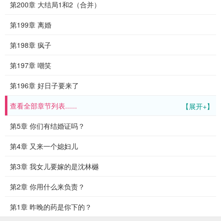
第200章 大结局1和2（合并）
第199章 离婚
第198章 疯子
第197章 嘲笑
第196章 好日子要来了
查看全部章节列表......
【展开+】
第5章 你们有结婚证吗？
第4章 又来一个媳妇儿
第3章 我女儿要嫁的是沈林樾
第2章 你用什么来负责？
第1章 昨晚的药是你下的？