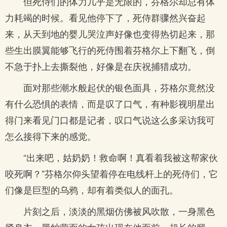
但死侍们的体力几乎是无限的，芬格尔却总有体
力耗竭的时候。看见他停下了，死侍群骤然兴奋起
来，从天到地的婴儿哭泣声好像也变得热切起来，那
些生出膜翼能够飞行的死侍围着芬格尔上下翻飞，倒
不急于扑上去撕裂他，好像是在庆祝捕猎成功。
面对那些潮水般起伏的银色面具，芬格尔竟然没
有什么恐惧的表情，而是叹了口气，有种影视明星出
得门来看见门口都是记者，叹口气说这么多采访我可
怎么接得下来的感觉。
“出来吧，姑奶奶！救命啊！真看着我被这帮家伙
咬死啊？”芬格尔仰头望着停在电线杆上的死侍们，它
们像是巨型的乌鸦，却有着类似人的面孔。
片刻之后，淡淡的黑烟仿佛被风吹散，一身黑色