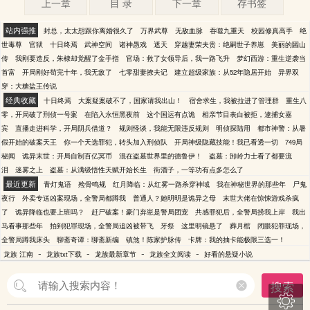
上一章
目 录
下一章
存书签
站内强推
封总，太太想跟你离婚很久了
万界武尊
无敌血脉
吞噬九重天
校园修真高手
绝
世毒尊
官狱
十日终焉
武神空间
诸神愚戏
遮天
穿越妻荣夫贵：绝嗣世子养崽
美丽的圌山
传
我刚要造反，朱棣却觉醒了金手指
官场：救了女领导后，我一路飞升
梦幻西游：重生逆袭当
首富
开局刚好苟完十年，我无敌了
七零甜妻撩夫记
建立超级家族：从52年隐居开始
异界双
穿：大糖盐王传说
经典收藏
十日终焉
大案疑案破不了，国家请我出山！
宿舍求生，我被拉进了管理群
重生八
零，开局破了刑侦一号案
在陷入永恒黑夜前
这个国运有点诡
相亲节目表白被拒，逮捕女嘉
宾
直播走进科学，开局阴兵借道？
规则怪谈，我能无限违反规则
明侦探陆用
都市神警：从暑
假开始的破案天王
你一个天选罪犯，转头加入刑侦队
开局神级隐藏技能！我已看透一切
749局
秘闻
诡异末世：开局自制百亿冥币
混在盗墓世界里的德鲁伊！
盗墓：卸岭力士看了都要流
泪
迷雾之上
盗墓：从满级悟性天赋开始长生
街溜子，一等功有点多怎么了
最近更新
青灯鬼语
殓骨鸣规
红月降临：从红雾一路杀穿神域
我在神秘世界的那些年
尸鬼
夜行
外卖专送凶案现场，全警局都蹲我
普通人？她明明是诡异之母
末世大佬在惊悚游戏杀疯
了
诡异降临也要上班吗？
赶尸破案！豪门弃崽是警局团宠
共感罪犯后，全警局捞我上岸
我出
马看事那些年
拍到犯罪现场，全警局追凶被带飞
牙祭
这里明镜悬了
葬月棺
闭眼犯罪现场，
全警局蹲我床头
聊斋奇谭：聊斋新编
镇煞！陈家护脉传
卡牌：我的抽卡能极限三选一！
-
-
-
-
龙族 江南
龙族txt下载
龙族最新章节
龙族全文阅读
好看的悬疑小说
搜索
