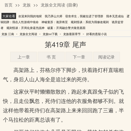
首页
>>
龙族
>>
龙族全文阅读
(目录)
江南
大家在看
欢迎来到我的地狱
我乃茅山大师
宿舍求生，我被拉进了管理群
我本无意成仙
逻
辑陷阱：我在人性游戏中续命
神秘复苏：诡异将至
规则怪谈：系统为我修改规则
诡异监管
者
规则怪谈：开局化身逼兜战神
破案：开局融合警犬嗅觉基因
-
-
-
-
龙族 江南
龙族全文阅读
龙族txt下载
龙族最新章节
好看的悬疑小说
第419章 尾声
上一章
书 页
下一章
阅读记录
高架路上，芬格尔停下脚步，扶着路灯杆直喘粗
气，身后人山人海全是追过来的死侍。
这家伙平时懒懒散散的，跑起来真跟兔子似的飞
快，且走位飘忽，死侍们连他的衣服角都够不到。就
这样他带着死侍们在高架路上来来回回跑了三遍，半
个马拉松的距离总该有了。