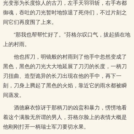
光变形为长度惊人的古刀，左手天羽羽斩，右手布都
御魂，吞吐的刀光暂时地惊退了死侍们，不过片刻之
间它们再度围了上来。
“那我也帮帮忙好了。”芬格尔叹口气，拔起插在地
上的村雨。
他也挥刀，明镜般的村雨到了他手中忽然变成了
黑色，黑色的刀光大大地延展了刀刃的长度，一柄刀
刃扭曲、造型诡异的长刀出现在他的手中，再下一
刻，刀身上腾起了黑色的火焰，靠近它的雨水都被瞬
间蒸发。
酒德麻衣惊讶于那柄刀的凶蛮和暴力，愣愣地看
着这个满脸无所谓的男人，芬格尔脸上的表情大概是
他刚刚打开一柄瑞士军刀要切水果。