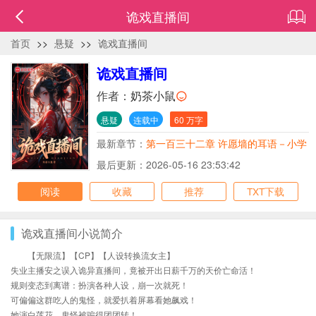
诡戏直播间
首页
>>
悬疑
>>
诡戏直播间
诡戏直播间
作者：
奶茶小鼠
悬疑
连载中
60 万字
最新章节：
第一百三十二章 许愿墙的耳语－小学
生的纸条
最后更新：2026-05-16 23:53:42
阅读
收藏
推荐
TXT下载
诡戏直播间小说简介
【无限流】【CP】【人设转换流女主】
失业主播安之误入诡异直播间，竟被开出日薪千万的天价亡命活！
规则变态到离谱：扮演各种人设，崩一次就死！
可偏偏这群吃人的鬼怪，就爱扒着屏幕看她飙戏！
她演白莲花，鬼怪被骗得团团转！