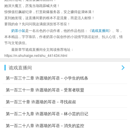
她演大魔王，厉鬼当场跪舔喊大佬！
惊悚值狂飙破纪录，打赏刷爆服务器，安之赚得盆满钵满！
直到她发现，这直播间要的根本不是流量，而是活人献祭！
要我的命？先问问我这满级演技答不答应！
奶茶小鼠
是一名出色的小说作者，他的作品包括：《
诡戏直播间
》、等，
本本精品，字字珠玑，作者奶茶小鼠创作的小说情节跌宕起伏、扣人心弦，情
节与文笔俱佳。
最新章节诡戏直播间全文阅读推荐地址：
https://m.shuhaige.net/shu_441434.html
诡戏直播间
第一百三十二章 许愿墙的耳语－小学生的纸条
第一百三十一章 许愿墙的耳语－受害者联盟
第一百三十章 许愿墙的耳语－寻找叔叔
第一百二十九章 许愿墙的耳语－林小芸的日记
第一百二十八章 许愿墙的耳语－消失的监控