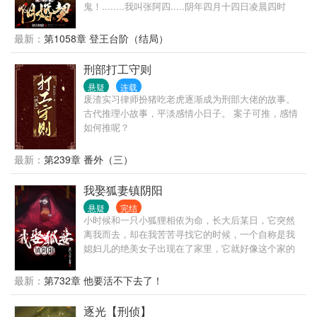
鬼！........我叫张阿四.....阴年四月十四日凌晨四时
生....如果我活下来了...请不要相信张阿四！ （本书所
有内容皆为架空世界，绝无映射现世，绝不宣扬传统
最新：
第1058章 登王台阶（结局）
迷信）
刑部打工守则
悬疑
连载
废渣实习律师扮猪吃老虎逐渐成为刑部大佬的故事。
古代推理小故事，平淡感情小日子。 案子可推，感情
如何推呢？
最新：
第239章 番外（三）
我娶狐妻镇阴阳
悬疑
完结
小时候和一只小狐狸相依为命，长大后某日，它突然
离我而去，却在我苦苦寻找它的时候，一个自称是我
媳妇儿的绝美女子出现在了家里，它就好像这个家的
主人，知道我的一切生活习惯……
最新：
第732章 他要活不下去了！
逐光【刑侦】