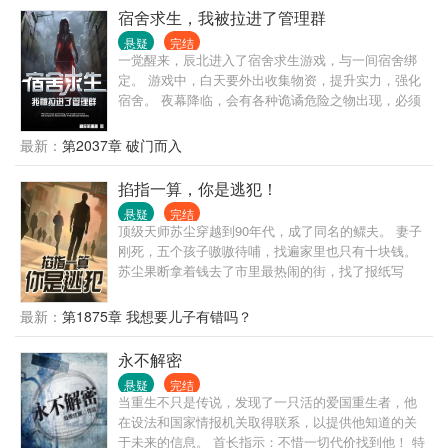
（艺高人胆大者除外）” “此外，列车鼓励偷袭、斗
宿舍求生，我被拉进了管理群
殴、猎食等多种休闲方式，请玩家随意选择。” “祝您
悬疑
完结
旅途愉快。”
一觉醒来，辰北进入了宿舍求生游戏，与一间宿舍绑
定。 游戏中，白天要外出收集物资，提升实力，强化
宿舍。 夜幕降临，会有各种诡谲危险之物出现，必须
躲在宿舍里才能生存。 人与宿舍共存亡！ 与他人不同
的是，辰北进入了游戏管理群。 在这里，他可以窥探
最新：
第2037章 破门而入
到各种有用情报……
掐指一算，你是逃犯！
悬疑
完结
顶级天师苏尘穿越到90年代，成了同名的鳏夫。 妻子
刚死，五个孩子嗷嗷待哺，找遍家里也只有十块钱。
苏尘果断拿着钱去了市里最热闹的街，找了报纸写
上：算命，备注：不准不要钱。 “阿嫲，你女儿不是失
踪，在你女婿家灶台里哦。” 一天后，翠城城郊一民屋
最新：
第1875章 我想要儿子有错吗？
灶台挖出死尸传遍街市。 “妹子，等会儿你男友给你的
烟别抽。” 半小时后，街市口发生枪战，警车带走了穷
永不解密
凶极恶的毒贩。 “叔，你儿子跟你媳妇在大战呢，现在
悬疑
完结
回去还能看现场。” 十分钟后，楼上赤裸的年轻男子一
当重生不只是传说，发现了一只活的爱国重生者，他
跃而下，慌忙想逃，被围住。 …… 有不信邪的男人去
在设法和国家情报机关取得联系，以提供他知道的关
算命。 苏尘掐指一算：“你是逃犯！”
于未来的信息。 首长指示：不惜一切代价找到他！ 特