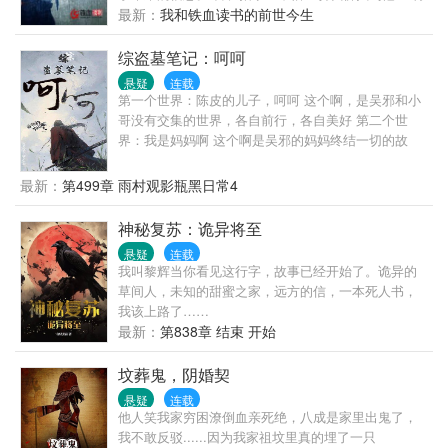
工密令：找到他，或者消灭他！ 一场关乎未来的间谍
最新：
我和铁血读书的前世今生
暗战就此展开。 读者群1：；（欢迎入群） 微博文新
人风卷红旗
综盗墓笔记：呵呵
悬疑
连载
第一个世界：陈皮的儿子，呵呵 这个啊，是吴邪和小
哥没有交集的世界，各自前行，各自美好 第二个世
界：我是妈妈啊 这个啊是吴邪的妈妈终结一切的故
事，宠嫩牛五方，让他们有一个好的结局。 第三个世
界：终极笔记，呵呵 最后会带走小哥吧 第四个世界：
最新：
第499章 雨村观影瓶黑日常4
老九门我是黑背老六 主打一个不在服务区，莫挨老
子，老子爱国 第五个世界：我是解雨臣的妈妈，呵呵
神秘复苏：诡异将至
除了小雨辰，还多了两个哥哥，一个话多一个话少 第
悬疑
连载
六个世界：我是黑瞎子的叔叔，呵呵 叔叔带娃，活着
我叫黎辉当你看见这行字，故事已经开始了。诡异的
就好 第七个世界：我是张家大厨，呵呵 小哥的厨师养
草间人，未知的甜蜜之家，远方的信，一本死人书，
父，温馨文 第七个世界：我是王胖子的哥哥，呵呵 王
我该上路了……
月月来了 第八个世界：上官浅养小哥 第九个世界：我
最新：
第838章 结束 开始
是包租公 第十个世界：我是张家人，呵呵 第十一个世
界：我是刘丧的姑姑，呵呵 第十二个世界：我是小龙
坟葬鬼，阴婚契
女，长白山开山庄 新作品出炉，欢迎大家前往番茄小
说阅读我的作品，希望大家能够喜欢，你们的关注是
悬疑
连载
他人笑我家穷困潦倒血亲死绝，八成是家里出鬼了，
我写作的动力，我会努力讲好每个故事！
我不敢反驳......因为我家祖坟里真的埋了一只