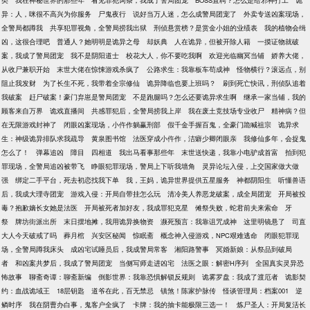
类
我在神秘世界的那些年
看见罪犯词条，我成了警局团宠
BOSS直聘？怎么是给邪神打工
诡
异：人，咪很不高兴为你服务
尸鬼夜行
说好当万人迷，怎么成警局团宠了
外卖专送凶案现场，
全警局都蹲我
共享犯罪视角，全警局捞我出狱
刑侦悬赏榜？是赏金小姐的业绩表
我的植物会缉
凶，这很合理吧
普通人？她明明是诡异之母
却妖典
人在诡异，但被开除人籍
一摸证物就破
案，我成了警局团宠
我不是阴阳道士
校花大人，你不要吃我啊
欢迎光临幽冥当铺
娇养大佬，
从收尸兼职开始
末世大佬在惊悚游戏杀疯了
公路求生：我靠板车苟成神
怪物横行？滚远点，别
阻止我发财
为了长生不死，我带着全宗修仙
诡异降临也要上班吗？
刷到死亡快讯，刑侦队追着
我破案
赶尸破案！豪门弃崽是警局团宠
不是跑腿吗？怎么还要诡异求生啊
继承一家当铺，我的
顾客来自万界
诡戏直播间
共感罪犯后，全警局捞我上岸
我在废土竞技场专业收尸
精神病？但
在无限游戏封神了
闭眼凶案现场，小仵作躺赢刑部
假千金手握百鬼，全豪门跪喊祖宗
诡异求
生：神级诡异排队求我疏导
黄泉图书馆
法医穿成小仵作，洁癖少卿闭眼亲
我修仙多年，会捉鬼
怎么了！
弹幕追凶
障目
四相道
我出马看事那些年
末世送快递，我靠小电驴成首富
拍到犯
罪现场，全警局追凶被带飞
睁眼犯罪现场，警局上下听我墙角
灵异论坛入侵，上交国家做大做
强
绑定二手平台，死去初恋找我下单
我，王妈，诡异世界提供五星服务
神都阴阳生
听懂兽语
后，我成大理寺团宠
游戏入侵：开局自带挂怎么玩
清冷美人养恶龙破案，成全局团宠
开局被投
毒？抱歉嫡长女她是法医
开局被死者加好友，我成罪犯克星
傩祭失败，蛇君前夫来索命
牙
祭
牌坊街派出所
末日摆地摊，我用诡异换物资
濒死预言：我靠诅咒成神
这里明镜悬了
司直
大人今天破戒了吗
葬月棺
兴安区秘闻
惊眠斋
概念神入侵游戏，NPC艰难逃命
闭眼犯罪现
场，全警局蹲我床头
成凶宅试睡员后，我成警局常客
湘阳路警事
冥婚新娘：从祭品到破局
者
和凶案共梦后，我成了警局团宠
当侧写师走进凶宅
法医之眼：解密H序列
全国真实灵异恐
怖故事
聊斋奇谭：聊斋新编
倒影世界：我靠恐惧解锁反规则
诡雾罗盘：我成了渡厄者
诡影契
约：血战诡域王
18层钥匙
道爷在此，百无禁忌
镇煞！陈家护脉传
怪谈管理局：档案001
逆
鳞时序
我在阴曹办白事，鬼客户全疯了
卡牌：我的抽卡能极限三选一！
炼尸圣人：开局复活长