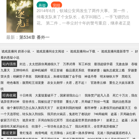
悬疑
完结
2014年6月，钦城公安局发生了两件大事。 第一件，
缉毒支队来了个女队长，名字叫顾己，一手飞镖扔出
花。 第二件，一串尘封十年的警号重启，继承者正是
顾己。 *** 2014年6.26日，重案组组长宋晏辞身上发生
了两件大事。 第一件，他找到了他的偶像。 第二件，
最新：
第534章 番外一
他想追一个姑娘。 ——————————————
“顾队，本人宋晏辞，脸皮还算帅，文体两开花典范，
-
-
-
-
诡戏直播间 奶茶小鼠
诡戏直播间全文阅读
诡戏直播间txt下载
诡戏直播间最新章节
好
家庭关系良好，家族事业干净，绝对支持另一半事
看的悬疑小说
业。” “所以呢？” “所以我足够与你匹配，足够与你并肩
站内强推
封总，太太想跟你离婚很久了
万界武尊
军工科技
最强超级学霸
无敌血脉
吞噬
作战。” “然后呢？ “菜鸟配铁拳，天经地义。”
九重天
王牌特种兵
超神机械师
明王首辅
极品通灵系统
替嫁娇妻：偏执总裁宠上瘾
穿越妻
—————————————— “我辈，必承其先辈风
荣夫贵：绝嗣世子养崽
我刚要造反，朱棣却觉醒了金手指
神道丹尊
明末钢铁大亨
黑暗无
骨，抬头挺胸正衣冠，不畏前路艰险，不惧豺狼虎
限
绝色毒医：腹黑蛇王溺宠妻
农女太彪悍：夫君，惹不起！
官路青云梯
重生之大娱乐家系
豹，用我一身忠骨，护佑先辈守望之海。” PS：含私
统
设，非写实，勿考究
经典收藏
十日终焉
大案疑案破不了，国家请我出山！
我靠焚尸超凡入圣
死亡十万次，我在
诡异世界封神
宿舍求生，我被拉进了管理群
重生八零，开局破了刑侦一号案
我的治愈系游
戏
做个兼职而已怎么加入第四天灾了
欢迎来到我的地狱
都市神警：从暑假开始的破案天王
你
一个天选罪犯，转头加入刑侦队
我开的火锅店，鬼差吃了都说好
749局秘闻
盗墓：开局融合蚂
蚁获万斤巨力
诡异末世：开局自制百亿冥币
混在盗墓世界里的德鲁伊！
迷雾之上
盗墓：从满
级悟性天赋开始长生
街溜子，一等功有点多怎么了
我出村那天，全世界诡异都疯了
最近更新
青灯鬼语
殓骨鸣规
红月降临：从红雾一路杀穿神域
见诡！我的破案搭档非人