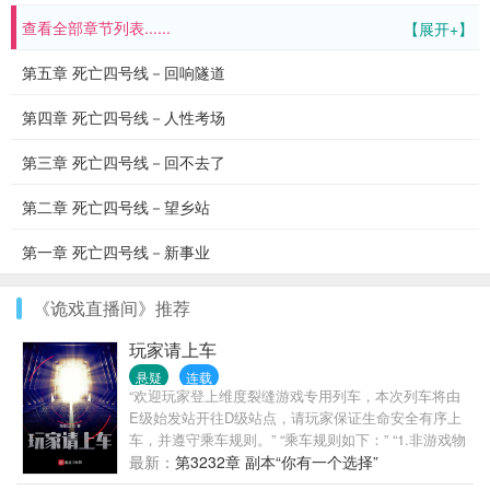
查看全部章节列表......
【展开+】
第五章 死亡四号线－回响隧道
第四章 死亡四号线－人性考场
第三章 死亡四号线－回不去了
第二章 死亡四号线－望乡站
第一章 死亡四号线－新事业
《诡戏直播间》推荐
玩家请上车
悬疑
连载
“欢迎玩家登上维度裂缝游戏专用列车，本次列车将由
E级始发站开往D级站点，请玩家保证生命安全有序上
车，并遵守乘车规则。” “乘车规则如下：” “1.非游戏物
品请勿带上列车。（内衣裤除外）” “2.必须消费。（列
最新：
第3232章 副本“你有一个选择”
车工作人员均为无薪上岗）” “3.熄灯之后请勿开灯。