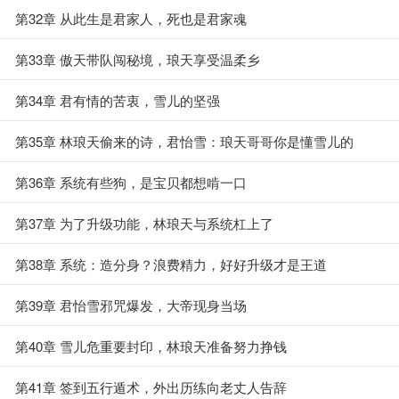
第32章 从此生是君家人，死也是君家魂
第33章 傲天带队闯秘境，琅天享受温柔乡
第34章 君有情的苦衷，雪儿的坚强
第35章 林琅天偷来的诗，君怡雪：琅天哥哥你是懂雪儿的
第36章 系统有些狗，是宝贝都想啃一口
第37章 为了升级功能，林琅天与系统杠上了
第38章 系统：造分身？浪费精力，好好升级才是王道
第39章 君怡雪邪咒爆发，大帝现身当场
第40章 雪儿危重要封印，林琅天准备努力挣钱
第41章 签到五行遁术，外出历练向老丈人告辞