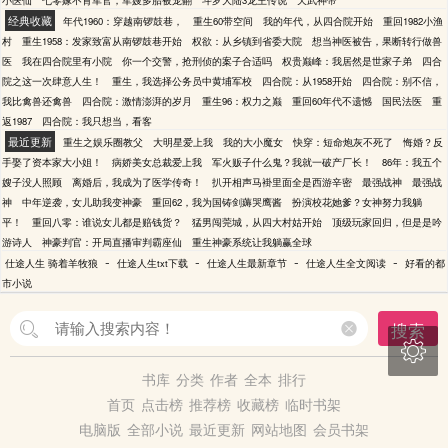
小医仙
七零嫁不育军官，军嫂多胎被宠翻
斗罗大陆3龙王传说
天武神帝
经典收藏
年代1960：穿越南锣鼓巷，
重生60带空间
我的年代，从四合院开始
重回1982小渔
村
重生1958：发家致富从南锣鼓巷开始
权欲：从乡镇到省委大院
想当神医被告，果断转行做兽
医
我在四合院里有小院
你一个交警，抢刑侦的案子合适吗
权贵巅峰：我居然是世家子弟
四合
院之这一次肆意人生！
重生，我选择公务员中黄埔军校
四合院：从1958开始
四合院：别不信，
我比禽兽还禽兽
四合院：激情澎湃的岁月
重生96：权力之巅
重回60年代不遗憾
国民法医
重
返1987
四合院：我只想当，看客
最近更新
重生之娱乐圈教父
大明星爱上我
我的大小魔女
快穿：短命炮灰不死了
悔婚？反
手娶了资本家大小姐！
病娇美女总裁爱上我
军火贩子什么鬼？我就一破产厂长！
86年：我五个
嫂子没人照顾
离婚后，我成为了医学传奇！
扒开相声马褂里面全是西游辛密
最强战神
最强战
神
中年逆袭，女儿助我变神豪
重回62，我为国铸剑薅哭鹰酱
扮演校花她爹？女神努力我躺
平！
重回八零：谁说女儿都是赔钱货？
猛男闯莞城，从四大村姑开始
顶级玩家回归，但是是吟
游诗人
神豪判官：开局直播审判霸座仙
重生神豪系统让我躺赢全球
-
-
-
-
仕途人生 骑着羊牧狼
仕途人生txt下载
仕途人生最新章节
仕途人生全文阅读
好看的都
市小说
搜索

书库
分类
作者
全本
排行
首页
点击榜
推荐榜
收藏榜
临时书架
电脑版
全部小说
最近更新
网站地图
会员书架