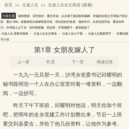
首页
>>
仕途人生
>>
仕途人生全文阅读
(目录)
骑着羊牧狼
大家在看
诸神愚戏
深空彼岸
重生官场：从京都下基层权利巅峰
穿越四合院之开局落户四合
院
重生1958：发家致富从南锣鼓巷开始
四合院的钓鱼佬
我的年代，从四合院开始
重生60年
代，开局就上山下乡
别叫我恶魔
四合院：开局捅娄子，秦淮茹急了
-
-
-
-
仕途人生 骑着羊牧狼
仕途人生全文阅读
仕途人生txt下载
仕途人生最新章节
好看的都
市小说
第1章 女朋友嫁人了
上一章
书 页
下一页
阅读记录
一九九一元旦那一天，沙湾乡党委书记邱耀明的
秘书陈明浩一个人在办公室里对着一堆资料，一边翻
阅，一边抄写。
昨天下午下班前，邱耀明对他说，明天你加个班
吧，把明年的全乡党建工作计划整出来，节后一上班
要交到县委去，并给了他几份资料，让他作为参考。