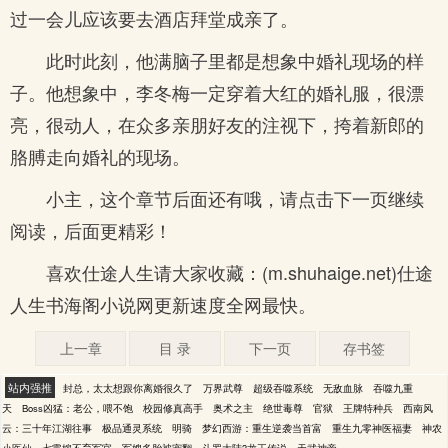
过一会儿应该要去酒店拜堂成亲了。
此时此刻，他满脑子里都是想象中婚礼现场的样
子。他想象中，李冬梅一定穿着大红的婚礼服，很漂
亮，很动人，在众多亲朋好友的注视下，挎着新郎的
胳膊走向婚礼的现场。
小主，这个章节后面还有哦，请点击下一页继续
阅读，后面更精彩！
喜欢仕途人生请大家收藏：(m.shuhaige.net)仕途
人生书海阁小说网更新速度全网最快。
上一章
目 录
下一页
存书签
站内强推
封总，太太想跟你离婚很久了
万界武尊
超级吞噬系统
无敌血脉
吞噬九重
天
Boss凶猛：老公，喂不饱
校园修真高手
奥术之主
绝世毒尊
官狱
王牌特种兵
西南风
云：三十年江湖往事
极品通灵系统
明骑
梦幻西游：重生逆袭当首富
重生九零神医福妻
神农