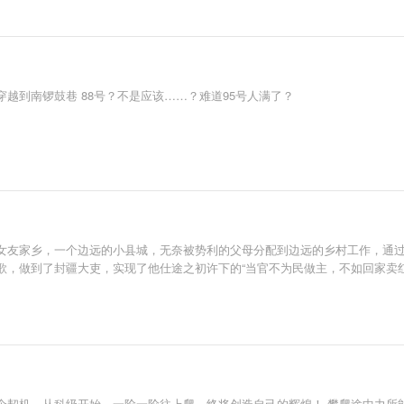
越到南锣鼓巷 88号？不是应该……？难道95号人满了？
女友家乡，一个边远的小县城，无奈被势利的父母分配到边远的乡村工作，通
歌，做到了封疆大吏，实现了他仕途之初许下的“当官不为民做主，不如回家卖红
个契机，从科级开始，一阶一阶往上爬，终将创造自己的辉煌！ 攀爬途中力所