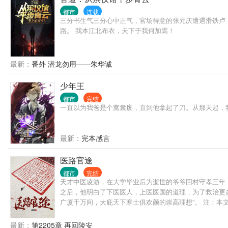
都市
连载
三分书生气三分心中正气，官场得意的张元庆遭遇滑铁卢
路。 我本江北布衣，天下于我何加焉！
最新：
番外 潜龙勿用——朱华诚
少年王
都市
完结
一直以为我爸是个窝囊废，直到他拿起了刀。从那天起，
最新：
完本感言
医路官途
都市
完结
天才中医凌游，在大学毕业后为逝世的爷爷回村守孝三年
之后，他明白了下医医人，上医医国的道理，为了救治更
广厦千万间，大庇天下寒士俱欢颜的崇高理想”。 注：本
最新：
第2205章 再回陵安