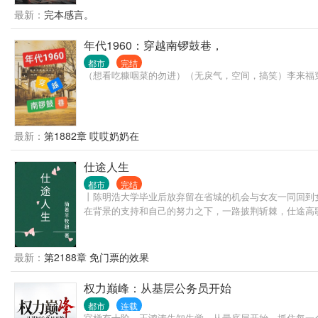
最新：
完本感言。
年代1960：穿越南锣鼓巷，
都市
完结
（想看吃糠咽菜的勿进）（无戾气，空间，搞笑）李来福穿
最新：
第1882章 哎哎奶奶在
仕途人生
都市
完结
丨陈明浩大学毕业后放弃留在省城的机会与女友一同回到
在背景的支持和自己的努力之下，一路披荆斩棘，仕途高
最新：
第2188章 免门票的效果
权力巅峰：从基层公务员开始
都市
连载
官梯有十阶，王鸿涛先知先觉，从最底层开始，抓住每一