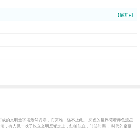
【展开+】
而成的文明金字塔轰然坍塌，而灾难，远不止此。 灰色的世界随着赤色流星
将倾，有人见一戏子屹立文明废墟之上，红帔似血，时笑时哭， 时代的帘幕