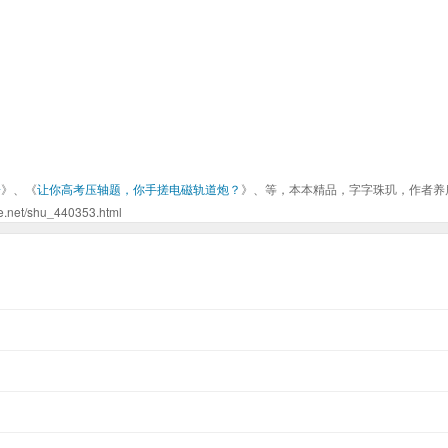
酱
》、《
让你高考压轴题，你手搓电磁轨道炮？
》、等，本本精品，字字珠玑，作者养
shu_440353.html