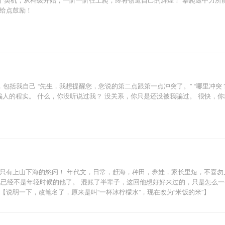
当给点鼓励！
话，包括我自己 “先生，我想提醒您，您说的第二点跟第一点冲突了。” “哪里冲突
，从不骗人的程实。 什么，你没听说过我？ 没关系，你只是还没被我骗过。 很快，
，只有上山下海的悠闲！ 年代文，日常，赶海，种田，养娃，家长里短，不喜勿
是他已经不是年轻时候的他了。 混账了半辈子，这回他想好好来过的，只是怎么
【说明一下，改笔名了，原来是叫“一杯冰柠檬水”，现在改为“米饭的米”】