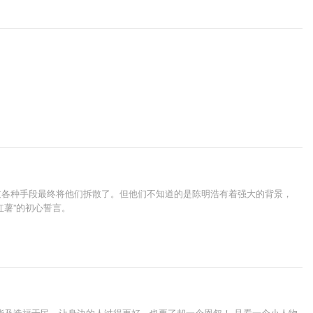
过各种手段最终将他们拆散了。但他们不知道的是陈明浩有着强大的背景，
薯”的初心誓言。
能及造福于民，让身边的人过得更好，也要了却一个恩怨！ 且看一个小人物