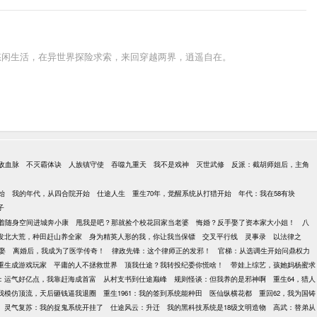
悠闲生活，在异世界探险求索，来回穿越两界，逍遥自在。
敌血脉
不灭霸体诀
人族镇守使
吞噬九重天
我不是戏神
灭世武修
反派：截胡师姐后，主角
始
我的年代，从四合院开始
仕途人生
重生70年，觉醒系统从打猎开始
年代：我在58有块
子
着随身空间进城奔小康
甩我是吧？那就捡个校花回家当老婆
悔婚？反手娶了资本家大小姐！
八
发北大荒，种田赶山养全家
身为精英人形的我，你让我当保镖
交叉平行线
灵事录
以法律之
娶
离婚后，我成为了医学传奇！
律政先锋：这个律师正的发邪！
官梯：从选调生开始问鼎权力
重生成游戏玩家
平庸的人不拯救世界
顶我仕途？我转投纪委你慌啥！
带娃上综艺，孩她妈杨蜜求
5：运气好亿点，我靠赶海成首富
从村支书到仕途巅峰
规则怪谈：但我养的是邪神啊
重生64，猎人
我模仿顶流，天后砸钱逼我退圈
重生1961：我的签到系统能种田
医仙纵横花都
重回62，我为国铸
灵气复苏：我的捉鬼系统开挂了
仕途风云：升迁
我的黑科技系统是18级文明造物
高武：替弟从