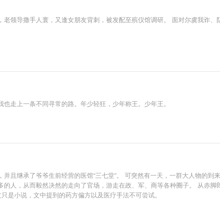
，老领导撒手人寰，又逢女朋友背刺，被发配至殡仪馆调研。 面对尔虞我诈、
我也走上一条不同寻常的路。年少轻狂，少年称王。少年王。
，并且继承了爷爷生前经营的医馆“三七堂”。 可突然有一天，一群大人物的到
多的人，从而毅然决然的走向了官场，游走在政、军、商等各种圈子。 从赤脚
文只是小说，文中提到的药方偏方以及医疗手法不可尝试。