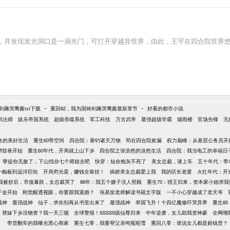
，并发现发光洞口是一扇光门，可打开穿越异世界，由此，王宇在四合院世界
-
-
剑薅哭鹰酱txt下载
重回62，我为国铸剑薅哭鹰酱最新章节
好看的都市小说
职法师
娱乐帝国系统
超级吞噬系统
军工科技
万古武帝
最强超级学霸
烟雨楼
官场先锋
无
鱼的美好生活
重生60带空间
四合院：垂钓诸天万物
苟在四合院捡漏
权力巅峰：从基层公务员开
锣鼓巷开始
重生60年代，开局就上山下乡
四合院之张浩然的淡然生活
四合院：我当电工的幸福日
孽徒你无敌了，下山找你七个师姐去吧
快穿：短命炮灰不死了
美女总裁，请上车
五十年代：带
从小舢板到远洋巨轮
开局穷光蛋，赚钱全靠挂！
病娇美女总裁爱上我
我的区长老婆
火红年代：开
我被炒后，市值暴跌，女总裁哭了
86年：我五个嫂子没人照顾
重生70：猎王归来，资本家小姐求我
千金开始
刚觉醒透视眼，你要跟我退婚？
张易发老师解读书籍文字版
一不小心穿越成了老天爷
战神
最强战神
仙子，求你别再从书里出来了
最强战神
举国飞升！十四亿魔修吓哭异界
重生8
0：替妹下乡没物资？我一天三顿
全球警报！SSSSS级仙尊归来
中年逆袭，女儿助我变神豪
全网嘲
！
带货翻车的我曝光黑心商家
重生七零，我要帮父亲鸣冤昭雪
重回八零：谁说女儿都是赔钱货？