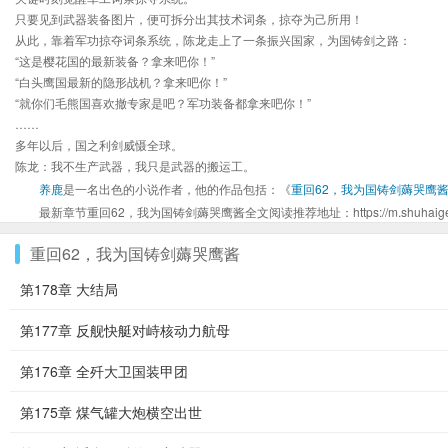
只要见到武器装备图片，便可拆分出其技术词条，掠夺为己所用！
从此，靠着军功掠夺词条系统，陈龙走上了一条振兴国家，为国铸剑之路：
“这是樱花国的最新装备？拿来吧你！”
“白头鹰国最新的隐形战机？拿来吧你！”
“就你们毛熊国喜欢撤专家是吧？军功装备都拿来吧你！”
……
多年以后，国之利剑威慑全球。
陈龙：我不生产武器，我只是武器的搬运工。
养鹿
是一名出色的小说作者，他的作品包括：《
重回62，我为国铸剑薅哭鹰
最新章节重回62，我为国铸剑薅哭鹰酱全文阅读推荐地址：https://m.shuhaige.net/
重回62，我为国铸剑薅哭鹰酱
第178章 大结局
第177章 反舰快艇对峙核动力航母
第176章 全歼大卫国装甲团
第175章 煤气罐大炮横空出世