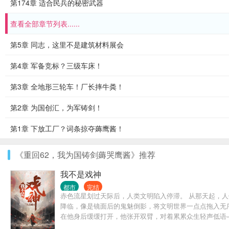
第174章 适合民兵的秘密武器
查看全部章节列表......
第5章 同志，这里不是建筑材料展会
第4章 军备竞标？三级车床！
第3章 全地形三轮车！厂长摔牛粪！
第2章 为国创汇，为军铸剑！
第1章 下放工厂？词条掠夺薅鹰酱！
《重回62，我为国铸剑薅哭鹰酱》推荐
我不是戏神
都市
完结
赤色流星划过天际后，人类文明陷入停滞。 从那天起，
降临，像是镜面后的鬼魅倒影，将文明世界一点点拖入无序
在他身后缓缓打开，他张开双臂，对着累累众生轻声低语—