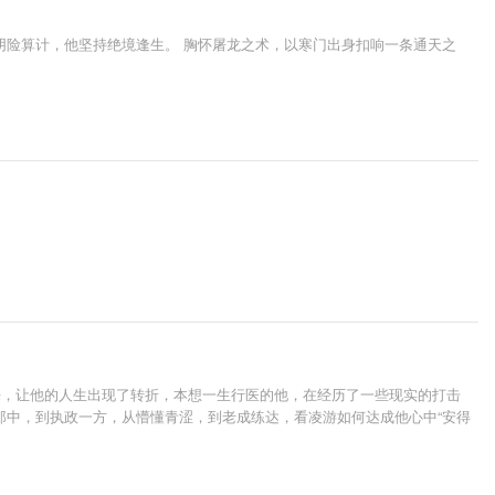
阴险算计，他坚持绝境逢生。 胸怀屠龙之术，以寒门出身扣响一条通天之
来，让他的人生出现了转折，本想一生行医的他，在经历了一些现实的打击
郎中，到执政一方，从懵懂青涩，到老成练达，看凌游如何达成他心中“安得