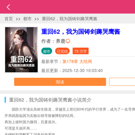
首页
>>
都市
>>
重回62，我为国铸剑薅哭鹰酱
重回62，我为国铸剑薅哭鹰酱
作者：
养鹿
都市
已完结
75 万字
最新章节：
第178章 大结局
最后更新：2025-12-30 10:03:40
阅读
重回62，我为国铸剑薅哭鹰酱小说简介
国防大学顶尖高材生陈龙，穿越至上世纪60年代的平行世界，成为了一名导
开局就面临因为实验出错导致被降职的结局。
再加上彼时国力微弱，百废俱兴。
可谓是天崩开局……
关键时刻觉醒军工词条掠夺系统。