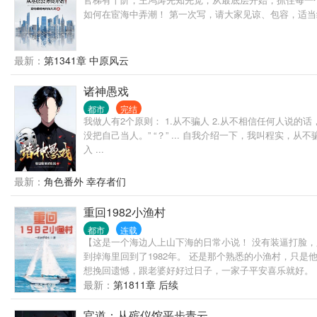
如何在宦海中弄潮！ 第一次写，请大家见谅、包容，适
最新：
第1341章 中原风云
诸神愚戏
都市
完结
我做人有2个原则： 1.从不骗人 2.从不相信任何人说的
没把自己当人。” “？” ... 自我介绍一下，我叫程实
入 ...
最新：
角色番外 幸存者们
重回1982小渔村
都市
连载
【这是一个海边人上山下海的日常小说！ 没有装逼打脸
到掉海里回到了1982年。 还是那个熟悉的小渔村，只
想挽回遗憾，跟老婆好好过日子，一家子平安喜乐就好。 
最新：
第1811章 后续
官道：从殡仪馆平步青云