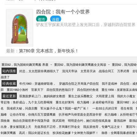
四合院：我有一个小世界
都市
连载
驴友王宇探索天坑岩壁上发光洞口后，穿越到四合院世界
最新：
第780章 完本感言，新年快乐！
-
-
重回62，我为国铸剑薅哭鹰酱 养鹿
重回62，我为国铸剑薅哭鹰酱全文阅读
重回62，我为国铸
站内强推
封总，太太想跟你离婚很久了
混沌天帝诀
太荒吞天诀
战场合同工
万界武尊
全
崩溃了
经典收藏
年代1960：穿越南锣鼓巷，
穿越四合院之开局落户四合院
我不是戏神
四合院：咸
田
重回1982小渔村
官家天下
四合院里的悠哉日子
四合院的钓鱼佬
重生1958：发家致富从南
最近更新
双胞胎萝莉上门，她妈病娇女教授
重生之娱乐圈教父
大明星爱上我
我的大小魔女
零赶海：鱼虾成山，九个女儿吃香喝辣
重生在好莱坞
权力巅峰：从省府秘书开始
重回1982：
名
我省府大秘，问鼎京圈
军火贩子什么鬼？我就一破产厂长！
一名SS士兵的日常
苍生有我
巅峰
让你办军校，你佣兵百万震慑鹰酱
扒开相声马褂里面全是西游辛密
权力巅峰：从拒绝省厅
我收敛
独自在异能世界中闯荡升级
医武双绝
明明是合约，她们却想假戏真做
最强战神
最强
出身，妻女被我宠上天
充值系统不正经，开局暴打拜金女
我反派他哥，专薅气运之女！
重回7
剑薅哭鹰酱
高武：我以剑道证长生
扮演校花她爹？女神努力我躺平！
御兽：全网看我暴虐前妻