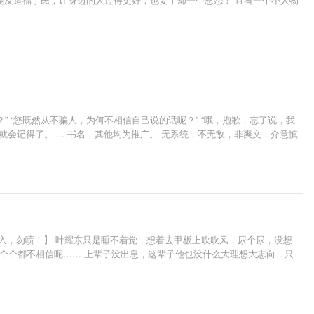
？” “您既然从不骗人，为何不相信自己说的话呢？” “哦，抱歉，忘了说，我
你就会记得了。 ... 书名，其他均为推广。 无系统，不无敌，非爽文，介意慎
入，勿喷！】 叶耀东只是睡不着觉，想着去甲板上吹吹风，尿个尿，没想
一个个都不相信呢…… 上辈子没出息，这辈子他也没什么大理想大志向，只