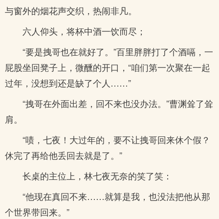
与窗外的烟花声交织，热闹非凡。
六人仰头，将杯中酒一饮而尽；
“要是拽哥也在就好了。”百里胖胖打了个酒嗝，一
屁股坐回凳子上，微醺的开口，“咱们第一次聚在一起
过年，没想到还是缺了个人……”
“拽哥在外面出差，回不来也没办法。”曹渊耸了耸
肩。
“啧，七夜！大过年的，要不让拽哥回来休个假？
休完了再给他丢回去就是了。”
长桌的主位上，林七夜无奈的笑了笑：
“他现在真回不来……就算是我，也没法把他从那
个世界带回来。”