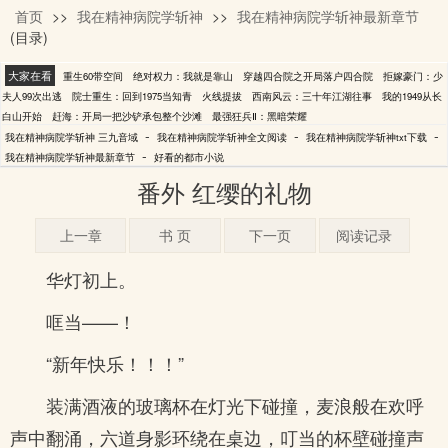
首页
>>
我在精神病院学斩神
>>
我在精神病院学斩神最新章节
三九音域
(目录)
大家在看
重生60带空间
绝对权力：我就是靠山
穿越四合院之开局落户四合院
拒嫁豪门：少
夫人99次出逃
院士重生：回到1975当知青
火线提拔
西南风云：三十年江湖往事
我的1949从长
白山开始
赶海：开局一把沙铲承包整个沙滩
最强狂兵Ⅱ：黑暗荣耀
-
-
-
我在精神病院学斩神 三九音域
我在精神病院学斩神全文阅读
我在精神病院学斩神txt下载
-
我在精神病院学斩神最新章节
好看的都市小说
番外 红缨的礼物
上一章
书 页
下一页
阅读记录
华灯初上。
哐当——！
“新年快乐！！！”
装满酒液的玻璃杯在灯光下碰撞，麦浪般在欢呼
声中翻涌，六道身影环绕在桌边，叮当的杯壁碰撞声