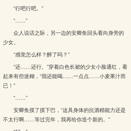
“行吧行吧。”
“……”
众人说话之际，另一边的安卿鱼回头看向身旁的
少女。
“感觉怎么样？醉了吗？”
“还……还行。”穿着白色长裙的少女小脸通红，看
起来有些迷糊，“我还能喝……一点点……小麦果汁而
已！”
“……”
安卿鱼摸了摸下巴，“这具身体的抗酒精能力还是
不太行啊……等过完年，我再给你造个新的。”