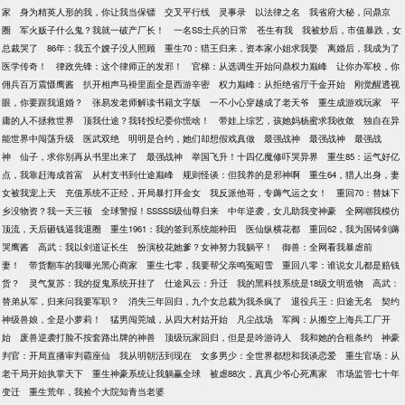
家
身为精英人形的我，你让我当保镖
交叉平行线
灵事录
以法律之名
我省府大秘，问鼎京
圈
军火贩子什么鬼？我就一破产厂长！
一名SS士兵的日常
苍生有我
我被炒后，市值暴跌，女
总裁哭了
86年：我五个嫂子没人照顾
重生70：猎王归来，资本家小姐求我娶
离婚后，我成为了
医学传奇！
律政先锋：这个律师正的发邪！
官梯：从选调生开始问鼎权力巅峰
让你办军校，你
佣兵百万震慑鹰酱
扒开相声马褂里面全是西游辛密
权力巅峰：从拒绝省厅千金开始
刚觉醒透视
眼，你要跟我退婚？
张易发老师解读书籍文字版
一不小心穿越成了老天爷
重生成游戏玩家
平
庸的人不拯救世界
顶我仕途？我转投纪委你慌啥！
带娃上综艺，孩她妈杨蜜求我收敛
独自在异
能世界中闯荡升级
医武双绝
明明是合约，她们却想假戏真做
最强战神
最强战神
最强战
神
仙子，求你别再从书里出来了
最强战神
举国飞升！十四亿魔修吓哭异界
重生85：运气好亿
点，我靠赶海成首富
从村支书到仕途巅峰
规则怪谈：但我养的是邪神啊
重生64，猎人出身，妻
女被我宠上天
充值系统不正经，开局暴打拜金女
我反派他哥，专薅气运之女！
重回70：替妹下
乡没物资？我一天三顿
全球警报！SSSSS级仙尊归来
中年逆袭，女儿助我变神豪
全网嘲我模仿
顶流，天后砸钱逼我退圈
重生1961：我的签到系统能种田
医仙纵横花都
重回62，我为国铸剑薅
哭鹰酱
高武：我以剑道证长生
扮演校花她爹？女神努力我躺平！
御兽：全网看我暴虐前
妻！
带货翻车的我曝光黑心商家
重生七零，我要帮父亲鸣冤昭雪
重回八零：谁说女儿都是赔钱
货？
灵气复苏：我的捉鬼系统开挂了
仕途风云：升迁
我的黑科技系统是18级文明造物
高武：
替弟从军，归来问我要军职？
消失三年回归，九个女总裁为我杀疯了
退役兵王：归途无名
契约
神级兽娘，全是小萝莉！
猛男闯莞城，从四大村姑开始
凡尘战场
军阀：从搬空上海兵工厂开
始
废兽逆袭打脸不按套路出牌的神兽
顶级玩家回归，但是是吟游诗人
我和她的合租条约
神豪
判官：开局直播审判霸座仙
我从明朝活到现在
女多男少：全世界都想和我谈恋爱
重生官场：从
老干局开始执掌天下
重生神豪系统让我躺赢全球
被虐88次，真真少爷心死离家
市场监管七十年
变迁
重生荒年，我捡个大院知青当老婆