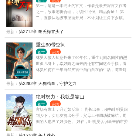
都市
完结
第一，这是一本纯正的官文，作者是最资深官文作者
之一，故事逻辑合理，可读性很强。精品保证！ 第
二，直接从地级市层面开局，不计划让主角下乡镇。
那种乡镇级写几百章的情况，本书不会出现。 第三，
有官场博弈，有经济建设，有快意恩仇，自然也有个
最新：
第2712章 黎氏梅冒头了
人生活。 第四，不是和尚文，不是绿帽文，坚决不送
女。 第五，重生者最大的优势，就是能够预知未来，
重生60带空间
每一次选择都是正确的。不但自己选择正确，还能帮
都市
完结
助领导选择正确。 一路正确，官无止境！
林昊因救人却意外来了60年代，重生到同名同性的烈
世孤儿身上，幸好随之而来的还有空间这金手指，看
林昊如何在三年自然灾害中自由自在的生活，随着对
空间的探索，慢慢的开发出很多功能，学武学中医，
打猎，自由享受生活。
最新：
第2282章 天狗精血，守护之力
绝对权力：我就是靠山
都市
完结
官场有靠山，升迁如反掌！ 县长出事，秘书叶明昊回
到乡下，女朋友提出分手，父母工作调动被冻结，周
围的人也没了好脸色。 好在，叶明昊认识新来的市委
书记，他从最底层开始，抓住每一个机会，一步一步
往上爬，终于成为别人眼中的靠山。 山高人为峰，且
最新：
第1570章 杀人诛心