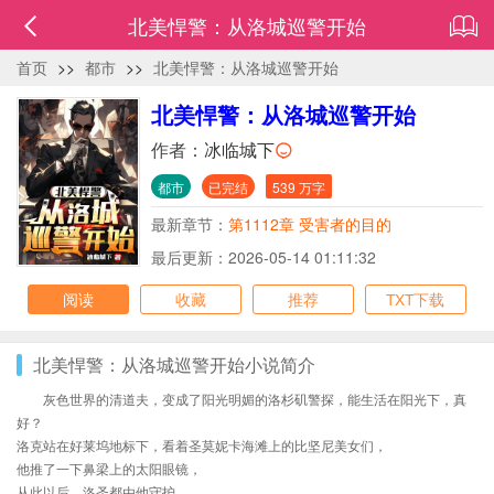
北美悍警：从洛城巡警开始
首页
>>
都市
>>
北美悍警：从洛城巡警开始
北美悍警：从洛城巡警开始
作者：
冰临城下
都市
已完结
539 万字
最新章节：
第1112章 受害者的目的
最后更新：2026-05-14 01:11:32
阅读
收藏
推荐
TXT下载
北美悍警：从洛城巡警开始小说简介
灰色世界的清道夫，变成了阳光明媚的洛杉矶警探，能生活在阳光下，真
好？
洛克站在好莱坞地标下，看着圣莫妮卡海滩上的比坚尼美女们，
他推了一下鼻梁上的太阳眼镜，
从此以后，洛圣都由他守护……