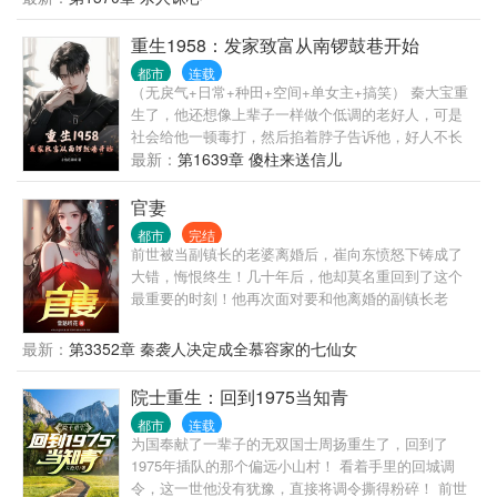
看小人物弄潮新时代！
重生1958：发家致富从南锣鼓巷开始
都市
连载
（无戾气+日常+种田+空间+单女主+搞笑） 秦大宝重
生了，他还想像上辈子一样做个低调的老好人，可是
社会给他一顿毒打，然后掐着脖子告诉他，好人不长
寿， 祸害一千年，于是，他只能成了一个＂祸害
最新：
第1639章 傻柱来送信儿
＂，作为重生大军中的一员，首先要做的就是发家致
富！
官妻
都市
完结
前世被当副镇长的老婆离婚后，崔向东愤怒下铸成了
大错，悔恨终生！几十年后，他却莫名重回到了这个
最重要的时刻！他再次面对要和他离婚的副镇长老
婆，这次，他会怎么做？
最新：
第3352章 秦袭人决定成全慕容家的七仙女
院士重生：回到1975当知青
都市
连载
为国奉献了一辈子的无双国士周扬重生了，回到了
1975年插队的那个偏远小山村！ 看着手里的回城调
令，这一世他没有犹豫，直接将调令撕得粉碎！ 前世