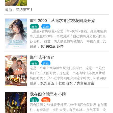
的他猪油蒙心，为了回城抛弃妻女，眼睁睁的看着李
幼薇母女蒙难惨死。 重活一世，周扬只想老婆孩子热
最新：
完结感言！
炕头，宠妻宠女无度！ 偶尔，顺便调教一下这个野蛮
的时代！
重生2000：从追求青涩校花同桌开始
都市
连载
【重生+青梅校花+恋爱日常+狗粮+赚钱】身患绝症的
陈凡重生2000年，再次见到了自己的白月光校花同桌
苏若初。 前世，两人的爱情相敬如宾，举案齐眉，女
友却因为一场车祸意外身亡。陈凡抱憾终身。 这一
最新：
第1992章 讣告
世，陈凡发誓绝不放手，要创造一个崭新的商业帝
国，给她最完美的爱情跟未来。 “苏若初，这辈子我要
那年花开1981
牵着你的手，看尽星河灿烂，人间繁华！”
都市
连载
这是一个考上大学就鱼跃龙门的时代，这是一个处处
风口飞上天的时代，这也是一个还有纯洁不渝真挚感
情的时代； 只不过李野刚刚来到这个时代，却被劝放
弃高考进厂打螺丝； “反正你也考不上，就死了这条心
最新：
第九百五十七章 你忘了先富帮后富
吧！” “我堂堂二本冲刺型选手会考不上？那岂不是辜
负了那么多年体育老师的教导？”
我在四合院里有小院
都市
完结
四合院网文 张建设穿越五九年情满四合院世界 有何雨
柱，有秦淮茹，有许大茂，有贾东旭... 戾气不重，没