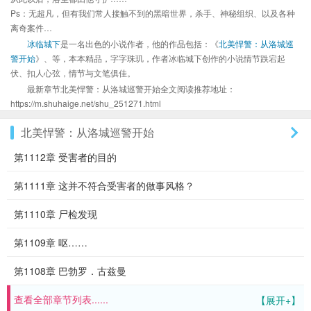
Ps：无超凡，但有我们常人接触不到的黑暗世界，杀手、神秘组织、以及各种
离奇案件…
冰临城下
是一名出色的小说作者，他的作品包括：《
北美悍警：从洛城巡
警开始
》、等，本本精品，字字珠玑，作者冰临城下创作的小说情节跌宕起
伏、扣人心弦，情节与文笔俱佳。
最新章节北美悍警：从洛城巡警开始全文阅读推荐地址：
https://m.shuhaige.net/shu_251271.html
北美悍警：从洛城巡警开始
第1112章 受害者的目的
第1111章 这并不符合受害者的做事风格？
第1110章 尸检发现
第1109章 呕……
第1108章 巴勃罗．古兹曼
查看全部章节列表......
【展开+】