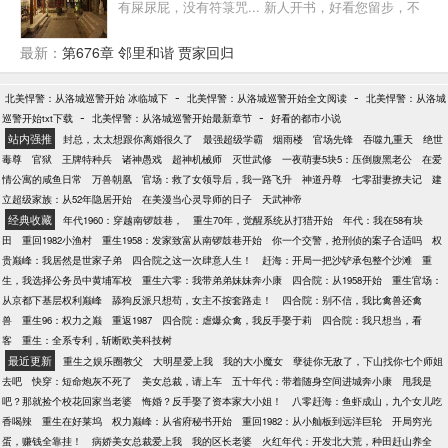
有屎尿屁，没有符箓咒... 新人开书，好看您留步，不
好您别骂 我瞎写，您瞎看，谢谢！
最新：
第676章 邻里和谐 贾家回归
-
-
北美悍警：从洛城巡警开始 冰临城下
北美悍警：从洛城巡警开始全文阅读
北美悍警：从洛城
-
-
巡警开始txt下载
北美悍警：从洛城巡警开始最新章节
好看的都市小说
站内强推
封总，太太想跟你离婚很久了
最强超级学霸
烟雨楼
官场先锋
吞噬九重天
绝世
毒尊
官狱
王牌特种兵
诸神愚戏
超神机械师
灭世武修
一夜萌妻5块5：压倒腹黑老公
在爱
情公寓的咸鱼日常
万兽朝凰
官场：救了女领导后，我一路飞升
神道丹尊
七零甜妻撩夫记
建
立超级家族：从52年隐居开始
在美漫当心灵导师的日子
天武神帝
经典收藏
年代1960：穿越南锣鼓巷，
重生70年，觉醒系统从打猎开始
年代：我在58有块
田
重回1982小渔村
重生1958：发家致富从南锣鼓巷开始
你一个交警，抢刑侦的案子合适吗
权
贵巅峰：我居然是世家子弟
四合院之这一次肆意人生！
赶海：开局一把沙铲承包整个沙滩
重
生，我选择公务员中黄埔军校
重生六零：我带弟弟妹妹奔小康
四合院：从1958开始
重生官场：
从京都下基层权利巅峰
舔狗反派只想苟，女主不按套路走！
四合院：别不信，我比禽兽还禽
兽
重生96：权力之巅
重返1987
四合院：虐爆众禽，我反手娶于莉
四合院：我只想当，看
客
重生：全系专利，斩断欧美科技树
最近更新
重生之娱乐圈教父
大明星爱上我
我的大小魔女
孽徒你无敌了，下山找你七个师姐
去吧
快穿：短命炮灰不死了
美女总裁，请上车
五十年代：带着随身空间进城奔小康
甩我是
吧？那就捡个校花回家当老婆
悔婚？反手娶了资本家大小姐！
八零赶海：鱼虾成山，九个女儿吃
香喝辣
重生在好莱坞
权力巅峰：从省府秘书开始
重回1982：从小舢板到远洋巨轮
开局穷光
蛋，赚钱全靠挂！
病娇美女总裁爱上我
我的区长老婆
火红年代：开发北大荒，种田赶山养全