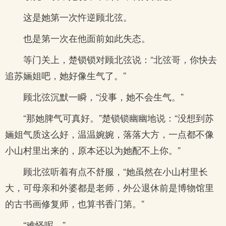
这是她第一次忤逆顾北弦。
也是第一次在他面前如此失态。
等门关上，楚锁锁对顾北弦说：“北弦哥，你快去
追苏婳姐吧，她好像生气了。”
顾北弦沉默一瞬，“没事，她不会生气。”
“那她脾气可真好。”楚锁锁幽幽地说：“没想到苏
婳姐气质这么好，温温婉婉，落落大方，一点都不像
小山村里出来的，原本还以为她配不上你。”
顾北弦听着有点不舒服，“她虽然在小山村里长
大，可母亲和外婆都是老师，外公退休前是博物馆里
的古书画修复师，也算书香门第。”
“难怪呢。”