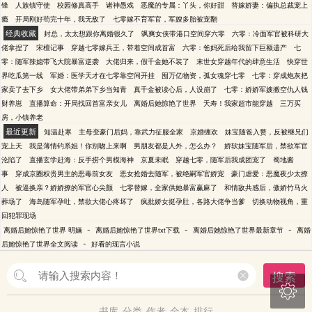
锋
人族镇守使
校园修真高手
诸神愚戏
恶魔的专属：丫头，你好甜
替嫁娇妻：偏执总裁宠上
瘾
开局刚好苟完十年，我无敌了
七零嫁不育军官，军嫂多胎被宠翻
经典收藏
封总，太太想跟你离婚很久了
飒爽女侠带港口空间穿六零
六零：冷面军官被科研大
佬拿捏了
宋檀记事
穿越七零嫁兵王，带着空间成首富
六零：爸妈死后给我留下巨额遗产
七
零：随军辣媳带飞大院暴富逆袭
大佬归来，假千金她不装了
末世女穿越年代的肆意生活
快穿世
界吃瓜第一线
军婚：医学天才在七零靠空间开挂
囤万亿物资，孤女魂穿七零
七零：穿成炮灰把
家卖了去下乡
女大佬带弟弟下乡当知青
真千金被读心后，人设崩了
七零：娇娇军嫂搬空仇人钱
财养崽
直播算命：开局找回首富亲女儿
离婚后她惊艳了世界
夭寿！我家超市能穿越
三万买
房，小镇养老
最近更新
知温赴寒
主母变豪门后妈，靠武力征服全家
京婚缠欢
妹宝随爸入赘，反被继兄们
宠上天
我是薄情钓系姐！你别吻上来啊
男朋友都是人外，怎么办？
娇软妹宝随军后，禁欲军官
沦陷了
直播玄学赶海：反手捞个男模海神
京夏未眠
穿越七零，随军后我成团宠了
蜀地酱
事
穿成京圈权贵男主的恶毒前女友
恶女抢婚去随军，被绝嗣军官娇宠
豪门虐爱：恶魔夜少太撩
人
被逼换亲？娇娇撩的军官心尖颤
七零替嫁，全家供她暴富赢麻了
和情敌共感后，傲娇竹马火
葬场了
海岛随军孕吐，禁欲大佬心疼坏了
疯批娇女挺孕肚，各路大佬争当爹
切换动物视角，重
回犯罪现场
-
-
-
离婚后她惊艳了世界 明婳
离婚后她惊艳了世界txt下载
离婚后她惊艳了世界最新章节
离婚
-
后她惊艳了世界全文阅读
好看的现言小说
搜索

书库
分类
作者
全本
排行