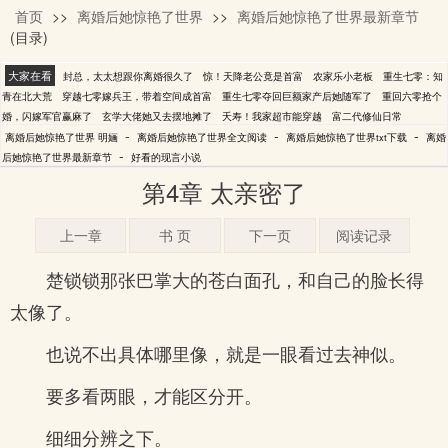
首页
>>
离婚后她惊艳了世界
>>
离婚后她惊艳了世界最新章节
明婳
(目录)
大家在看
封总，太太想跟你离婚很久了
惊！天降老公竟是首富
农家乐小老板
重生七零：知
青在北大荒
穿越七零嫁兵王，带着空间成首富
重生七零夺回巨额家产后她随军了
重回六零抢个
婚，闪嫁军官赢麻了
玄学大佬她又去摆地摊了
夭寿！我家超市能穿越
富二代修仙日常
-
-
-
离婚后她惊艳了世界 明婳
离婚后她惊艳了世界全文阅读
离婚后她惊艳了世界txt下载
离婚
-
后她惊艳了世界最新章节
好看的现言小说
第4章 太亲密了
上一章
书 页
下一页
阅读记录
楚锁锁那张巴掌大的苍白面孔，和自己的脸长得
太像了。
也说不出具体哪里像，就是一眼看过去神似。
要多看两眼，才能区分开。
细细分辨之下。