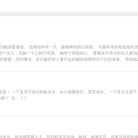
为她深爱着他。 也相信终有一天，她能将他的心焐热。 可她等来的却是他对另
那个女人，丢她一个人独守空房。 她终于彻底死心。 看着亲手带大的女儿要别
放弃家庭，回归事业，昔日被所有人看不起的她轻易挣得过千亿的身家。 然而
人将她堵在墙角：“离婚？不可能的事。”
首富！ 一个是见不得光的私生女，从小摸爬滚打，苦苦求生。 一个是天之骄子
婚？” 众：？？
后失业，他选择带着儿子，回到村里开农场，牧场，做淘宝店，农家乐经营的