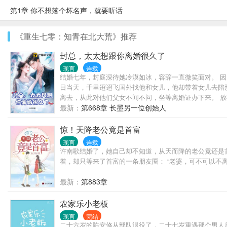
第1章 你不想落个坏名声，就要听话
《重生七零：知青在北大荒》推荐
封总，太太想跟你离婚很久了
现言
连载
结婚七年，封庭深待她冷漠如冰，容辞一直微笑面对。 因
日当天，千里迢迢飞国外找他和女儿，他却带着女儿去陪
离去，从此对他们父女不闻不问，坐等离婚证办下来。 
繁，对她也越粘越紧。 得知她要离婚，向来矜贵冷漠的男
最新：
第668章 长墨另一位创始人
惊！天降老公竟是首富
现言
连载
许南歌结婚了，她自己却不知道，从天而降的老公竟还是
着，却只等来了首富的一条朋友圈： “老婆，可不可以不离
最新：
第883章
农家乐小老板
现言
完结
二十六岁的陈安修从部队退役了，二十七岁重遇那个男人