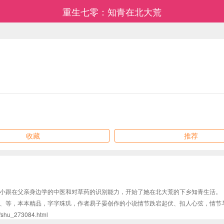
重生七零：知青在北大荒
收藏
推荐
小跟在父亲身边学的中医和对草药的识别能力，开始了她在北大荒的下乡知青生活。
、等，本本精品，字字珠玑，作者易子晏创作的小说情节跌宕起伏、扣人心弦，情节
_273084.html