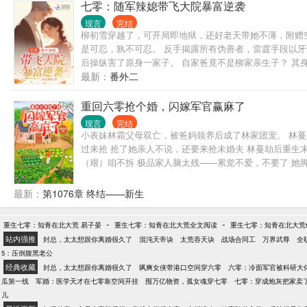
七零：随军辣媳带飞大院暴富逆袭
现言
完结
柳初雪穿越了，可开局即地狱，还好老天带她不薄，附赠
是可忍，孰不可忍。 反手揭露所有伪善者，雷霆手段以
后操纵害了原身一家子。 自家爸竟不是柳家亲生子？ 其
子让本想破财报恩的傅延承越看越喜欢，越喜欢越心痒，一
最新：
番外二
重回六零抢个婚，闪嫁军官赢麻了
现言
完结
小表妹林霜父母双亡，被爸妈领养后成了林家团宠。 林蔓
过来抢 抢了她亲人不说，还要来抢未婚夫 林蔓劫后重生
（艰）咱不拆 极品家人脑太残——累觉不爱，不要了 她
天鹅 妹妹前来抢个婚，你可否愿意拼个桌？ 军医霍清辞
很好！条件艰苦咋不怕，种田赶海一顶俩，只要远离渣，
最新：
第1076章 终结——新生
-
-
重生七零：知青在北大荒 易子晏
重生七零：知青在北大荒全文阅读
重生七零：知青在北大荒t
站内强推
封总，太太想跟你离婚很久了
混沌天帝诀
太荒吞天诀
战场合同工
万界武尊
全
5：压倒腹黑老公
经典收藏
封总，太太想跟你离婚很久了
飒爽女侠带港口空间穿六零
六零：冷面军官被科研大
瓜第一线
军婚：医学天才在七零靠空间开挂
囤万亿物资，孤女魂穿七零
七零：穿成炮灰把家卖
儿