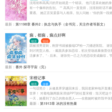
沈瑶初和高禹川的开始就是一个错误。 他只是喜欢她的
有一个像样的告别。 ** 高禹川一直觉得，沈瑶初听话不
重遇。 她正言笑晏晏与人相亲。别人问她：“你的第一段婚
最新：
第1198章 番外2：执念与执手（全书完，关注作者等新文）
癫，都癫，癫点好啊
现言
完结
因被渣男背刺，刚穿书就被极端CP粉一刀捅进医院。 谢
到讨死型人格。 - 戴面具参加恋综，初次登场就暴揍普
活爹来了。” - 后来。 谢弥凭一己之力把恋综变成癫综
神秘总裁脑回路清奇，却唯独与她灵魂共振。 节目组配置
我上节目就是冲她去的。” “我很早就认识她了。” 【永远
最新：
番外 探寻宇宙（完）
宋檀记事
现言
连载
一句话简介：从修真界穿越回来后，我回老家种地开直播
世界！ 对着电脑两眼呆滞搞PPT的社畜宋檀：毁灭吧这
一天，她看到了自己的救命恩人——在救她时被炸毁半张
滋补容颜，不知道…… ［纯种田，真的种田那种］ ［有
最新：
第1913章 冰的没有热量