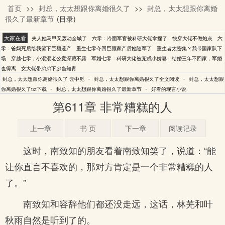
首页
>>
封总，太太想跟你离婚很久了
>>
封总，太太想跟你离婚
云中觅
很久了最新章节
(目录)
大家在看
夫人她马甲又轰动全城了
六零：冷面军官被科研大佬拿捏了
快穿大佬不做炮灰
六
零：爸妈死后给我留下巨额遗产
重生七零夺回巨额家产后她随军了
重生者太密集？我带国家队下
场
穿越七零，小混混老公竟深藏不露
军婚七零：科研大佬被宠成小娇妻
结婚三年不回家，军婚
也得离
女大佬带弟弟下乡当知青
-
-
封总，太太想跟你离婚很久了 云中觅
封总，太太想跟你离婚很久了全文阅读
封总，太太想跟
-
-
你离婚很久了txt下载
封总，太太想跟你离婚很久了最新章节
好看的现言小说
第611章 非常糟糕的人
上一章
书 页
下一章
阅读记录
这时，南致知的朋友看着南致知笑了，说道：“能
让你直言不喜欢的，那对方肯定是一个非常糟糕的人
了。”
南致知和容辞他们都还没走远，这话，林芜和叶
秋雨自然是听到了的。