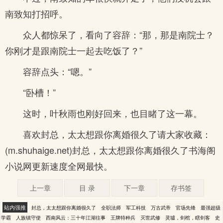
南致知打招呼。
众人都惊呆了，看向了容辞：“那，那是南院士？
你刚才是跟南院士一起去吃饭了？”
容辞点头：“嗯。”
“卧槽！”
这时，叶秋雨也刚好回来，也目睹了这一幕。
喜欢封总，太太想跟你离婚很久了请大家收藏：
(m.shuhaige.net)封总，太太想跟你离婚很久了书海阁
小说网更新速度全网最快。
上一章
目 录
下一章
存书签
站内强推
封总，太太想跟你离婚很久了
全职法师
军工科技
万古武帝
官场先锋
最强超级
学霸
人族镇守使
西南风云：三十年江湖往事
王牌特种兵
灭世武修
灵墟，剑棺，瞎剑客
史