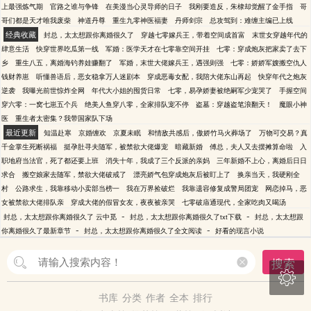
上最强炼气期
官路之谁与争锋
在美漫当心灵导师的日子
我刚要造反，朱棣却觉醒了金手指
哥
哥们都是天才唯我废柴
神道丹尊
重生九零神医福妻
丹师剑宗
总攻驾到：难缠主编已上线
经典收藏
封总，太太想跟你离婚很久了
穿越七零嫁兵王，带着空间成首富
末世女穿越年代的
肆意生活
快穿世界吃瓜第一线
军婚：医学天才在七零靠空间开挂
七零：穿成炮灰把家卖了去下
乡
重生八五，离婚海钓养娃赚翻了
军婚，末世大佬嫁兵王，遇强则强
七零：娇娇军嫂搬空仇人
钱财养崽
听懂兽语后，恶女稳拿万人迷剧本
穿成恶毒女配，我陪大佬东山再起
快穿年代之炮灰
逆袭
我曝光前世惊炸全网
年代大小姐的囤货日常
七零，易孕娇妻被绝嗣军少宠哭了
手握空间
穿六零：一窝七崽五个兵
绝美人鱼穿八零，全家排队宠不停
盗墓：穿越盗笔浪翻天！
魔眼小神
医
重生者太密集？我带国家队下场
最近更新
知温赴寒
京婚缠欢
京夏未眠
和情敌共感后，傲娇竹马火葬场了
万物可交易？真
千金掌生死断祸福
挺孕肚寻夫随军，被禁欲大佬爆宠
暗藏新婚
傅总，夫人又去摆摊算命啦
入
职地府当法官，死了都还要上班
消失十年，我成了三个反派的亲妈
三年新婚不上心，离婚后日日
求合
搬空娘家去随军，禁欲大佬破戒了
漂亮娇气包穿成炮灰后被盯上了
换亲当天，我硬刚全
村
公路求生，我靠移动小卖部当榜一
我在万界捡破烂
我靠遗容修复成警局团宠
网恋掉马，恶
女被禁欲大佬排队亲
穿成大佬的假冒女友，夜夜被亲哭
七零破庙通现代，全家吃肉又喝汤
-
-
封总，太太想跟你离婚很久了 云中觅
封总，太太想跟你离婚很久了txt下载
封总，太太想跟
-
-
你离婚很久了最新章节
封总，太太想跟你离婚很久了全文阅读
好看的现言小说
搜索

书库
分类
作者
全本
排行