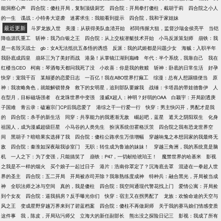
能洞察心声
四合院：傻柱开局，复制顶级厨艺
四合院：开局拳打傻柱，截胡于莉
四合院之小人
的一生
谍战：小特务大逆袭
迷雾求生：我能看到提示
四合院，我和于家姐妹
最近更新
斗罗龙族入世
美漫：从获得美队血清开始
祁同伟握大狙，监督沙瑞金侯亮平
当铠
降临源氏重工
斩神：我乃白银之王
四合院：从上交核潜艇技术开始
小马反派策划师
崩铁：我
是一名毁灭战士
gb：女A无法抵抗五条悟的诱惑
反派：我的武姬都是问题少女
海贼：入职半年
我卧底成四皇
崩坏三为了美好而战
港枭！从掌镜江湖到巅峰
年代：半个系统，我靠自己
我在
红楼当CEO
柯南：琴酒每天都问我死了没
小欢喜：你是我的救赎
斩神：卧底的日常生活
好孕
快穿：宠我千百
某颠婆的恋爱日志
一百亿！我在ABO世界打癫工
综漫：总有人想踢猫便当
原
神：我攻略角色，就能解锁替身
救下的女明星，追到部队要嫁我
战锤：卡塔昌的带娃德鲁伊
人
在型月，目标磁场强者
在龙珠世界中变强
漫威X超人：神明？好弱的OAA
白颖宇：开局剧透庚
子国难
青云录：磕遍宗门CP后我恋爱了
港综之干一行爱一行
快穿：男主快闪开，男配才是我
的
四合院：杀手的新生活
同穿：共享能力的我逐渐无敌
崛起吧，蓝星
遮天之阴阳双生
化身
祖国人，成为漫威超级巨星
小马谷的人类先生
扮演系统但霍格沃茨
四合院之我有恐龙世界空
间
黑胡子？暗暗果实选择了我
四合院：傻柱公路求生万倍增幅
穿越响鬼之本想回家的我最终无
敌
四合院：秦淮如深夜敲我诊室门
无职：转生成为鲁迪的妹妹！
穿越三角洲，我的系统竟是脑
机
一人之下：为了变强，只能搞笑了
崩铁：P47，一切献给琥珀王！
魔禁世界的哈基米
影视
之我是不一样的烟火
买个娘子一起过日子
港片：浩南你罩定了？沉海底去罩
混迹在一拳超人世
界的圣主
四合院：五二开局
开局被赤司开除？我靠熟练度成神
特种兵：融合黑光，开局被当成
神
全职法师之冰与空间
真的，我是傻柱
四合院：我空间通现代警花找上门
爱情公寓：开局捡
到个女友
四合院：逼我捐房？反手曝光你们
快穿：宿主又在拐男配了
龙族：欢愉命途的天空与
风之王
变成星野穿越万界来到了碧蓝档案
四合院：傻柱不再做厨师
关于我的赛马娘们情感变质
这件事
我，陈皮，开局玷污师父
立海大的新任副部长
熊出没之探险日记三
影视：我成了所有