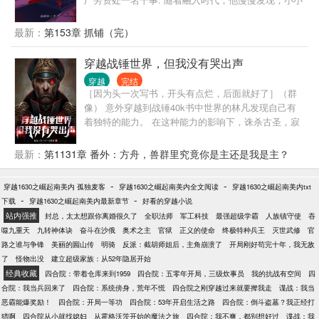
的四合院，竟然牵动着各方势力....... 前明敌特、前前
朝遗老遗少，鹰酱、脚盆、毛熊等........ 一个个敌特粉
最新：
第153章 抓铺（完）
墨登场，看跳大神的花成语如何将这些敌特一个一个
抓出来.......
穿越战锤世界，但我没有哭出声
穿越
完结
［因为头一次写书，开头有点烂，后面就好了］（群
像） 意外穿越到战锤40k书中世界的林凡发现自己有
着独特的能力。 在这种能力的影响下，诛杀古圣，寂
灭群星的惧亡者对其无可奈何，称之为主观者。 色孽
想要腐化而不得，难受的浑身抽搐；奸奇则将其视为
最新：
第1131章 番外：方舟，兽群里究竟你是主还是我是主？
毁灭自己的生死大敌，不断埋下各种陷阱，意图自
保。 在大掠夺者阿巴顿即将发动第十三次黑色远征的
-
-
穿越1630之崛起南美内 孤独麦客
穿越1630之崛起南美内全文阅读
穿越1630之崛起南美内txt
前夕，黑暗的银河中唯有无尽的战火，越发激烈的战
-
-
下载
穿越1630之崛起南美内最新章节
好看的穿越小说
况和难以承受的死伤里，林凡发现自己也并非全能，
站内强推
封总，太太想跟你离婚很久了
全职法师
军工科技
最强超级学霸
人族镇守使
吞
能力也终有极限。 他能否拯救人类？塑造一个光明的
噬九重天
九转神体诀
奋斗在沙俄
奥术之主
官狱
正义的使命
终极特种兵王
灭世武修
官
未来。
路之谁与争锋
美丽的圌山传
明骑
反派：截胡师姐后，主角崩溃了
开局刚好苟完十年，我无敌
了
怪物出没
建立超级家族：从52年隐居开始
经典收藏
四合院：带着仓库来到1959
四合院：五零年开局，三级炊事员
我的抗战有空间
四
合院：我当兵回来了
四合院：系统傍身，荒年不慌
四合院之刚穿越过来就要撵我走
谍战：我当
恶霸能爆奖励！
四合院：开局一等功
四合院：53年开启生活之路
四合院：倒斗盗墓？我正经打
猎啊
四合院从小就找媳妇
从霍格沃茨开始的魔法之旅
四合院：我不爽，都别想好过
谍战：我