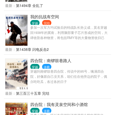
最新：
第1494章 全乱了
我的抗战有空间
穿越
完结
参加一次军方均试验后的特战队长孙义成，莫名穿越
回1938年的冀南，利用脑部量子芯片形成的空间，大
肆收割各种物资，将包括RMY等的大量物资收归己
用，武装手下，扩充军队，无情地消灭侵略者。同时
也利用各种物资暗地里帮助自己人，为自己人的军队
最新：
第1438章 闪电反击2
创建空军、炮兵部队提供了有力支撑。
四合院：南锣鼓巷路人
穿越
连载
穿越到南锣鼓巷四合院，传说中的95号，噙满四合
院，好像跟自己没关系，咱们住在他旁边的院子，偶
尔吃吃瓜，各过各的日子
最新：
第三百三十五章 完结
四合院：我有灵泉空间和小酒馆
穿越
连载