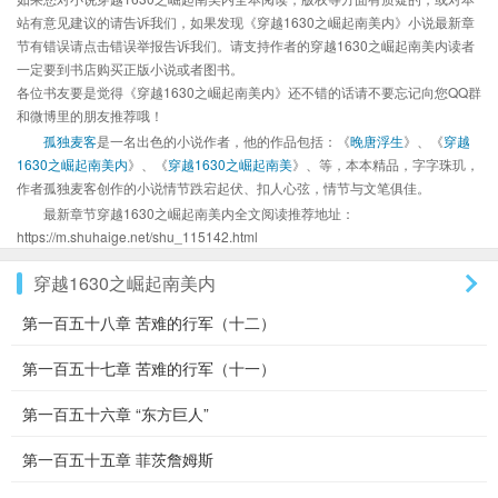
站有意见建议的请告诉我们，如果发现《穿越1630之崛起南美内》小说最新章
节有错误请点击错误举报告诉我们。请支持作者的穿越1630之崛起南美内读者
一定要到书店购买正版小说或者图书。
各位书友要是觉得《穿越1630之崛起南美内》还不错的话请不要忘记向您QQ群
和微博里的朋友推荐哦！
孤独麦客
是一名出色的小说作者，他的作品包括：《
晚唐浮生
》、《
穿越
1630之崛起南美内
》、《
穿越1630之崛起南美
》、等，本本精品，字字珠玑，
作者孤独麦客创作的小说情节跌宕起伏、扣人心弦，情节与文笔俱佳。
最新章节穿越1630之崛起南美内全文阅读推荐地址：
https://m.shuhaige.net/shu_115142.html
穿越1630之崛起南美内
第一百五十八章 苦难的行军（十二）
第一百五十七章 苦难的行军（十一）
第一百五十六章 “东方巨人”
第一百五十五章 菲茨詹姆斯