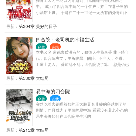
孙青山因为一场以为穿越到了情满四合院电视剧之
中。 成为了四合院中院的一个住户，并且在巷子里的
小酒馆上班。 于是在二十一世纪一无所有的孙青山不
但有了房，还有了事业，最关键的时候还有了一个金
手指，灵泉空间。 然而刚刚穿越就碰上了贾东旭女儿
最新：
第304章 美好的日子
小当的出生。 于是麻烦找上门来了.......
四合院：老司机的幸福生活
穿越
完结
本书又名 道德素质没有的，缺德人生我享受 非正统年
代，四合院爽文，主角腹黑、阴险、不当人，圣母、
卫道士勿入。 番茄乱不乱，四合院说了算。 您是否已
经看够了各种光伟正的主角，每次都要等别人先惹自
己才肯反击，甚至连收女都要找个贾东绿、许大帽得
最新：
第530章 大结局
罪自己的借口才敢下手。 系统都有了还不赶紧浪起
来，在想啥呢？ 如果你也这样认为的话请看这本！ 红
易中海的四合院
柿子老司机作者王鸿涛来到了禽满四合院，随行还带
穿越
连载
了个老六系统（使人破防即能获得透视点，可看透万
突然吃着火锅唱着歌的王大胜莫名其妙的穿越到了的
物） 从此开始了不当人的生活。 先渣秦京茹，再
剧情，而且成为了里面的易中海 看看没有养老心态的
cosplay许大茂…… 主打一个只要我不讲道德，就谁也
易中海将如何在四合院里生活的
别想绑架我！
最新：
第215章 大结局