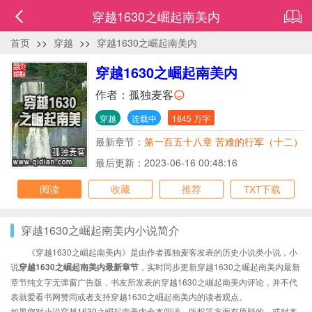
穿越1630之崛起南美内
首页
>>
穿越
>>
穿越1630之崛起南美内
穿越1630之崛起南美内
作者：
孤独麦客
穿越
连载中
1845 万字
最新章节：
第一百五十八章 苦难的行军（十二）
最后更新：2023-06-16 00:48:16
阅读
收藏
推荐
TXT下载
穿越1630之崛起南美内小说简介
《穿越1630之崛起南美内》是由作者孤独麦客发表的历史小说类小说，小
说
穿越1630之崛起南美内最新章节
，实时同步更新穿越1630之崛起南美内最新
章节纯文字无弹窗广告版，书友所发表的穿越1630之崛起南美内评论，并不代
表就爱看书网赞同或者支持穿越1630之崛起南美内的读者观点。
如果您对小说穿越1630之崛起南美内全本阅读，版权等方面有质疑的，或对本