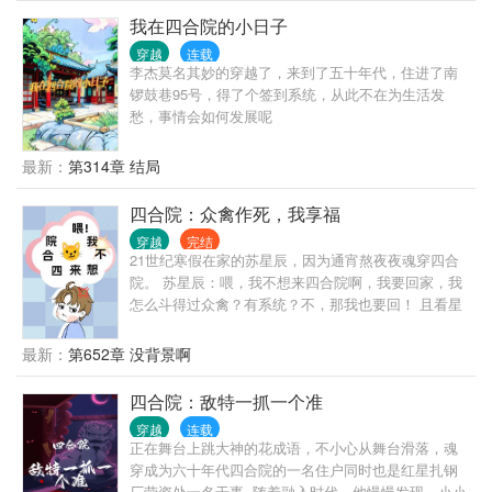
我在四合院的小日子
穿越
连载
李杰莫名其妙的穿越了，来到了五十年代，住进了南
锣鼓巷95号，得了个签到系统，从此不在为生活发
愁，事情会如何发展呢
最新：
第314章 结局
四合院：众禽作死，我享福
穿越
完结
21世纪寒假在家的苏星辰，因为通宵熬夜夜魂穿四合
院。 苏星辰：喂，我不想来四合院啊，我要回家，我
怎么斗得过众禽？有系统？不，那我也要回！ 且看星
辰四合院智斗众禽。
最新：
第652章 没背景啊
四合院：敌特一抓一个准
穿越
连载
正在舞台上跳大神的花成语，不小心从舞台滑落，魂
穿成为六十年代四合院的一名住户同时也是红星扎钢
厂劳资处一名干事. 随着融入时代，他慢慢发现，小小