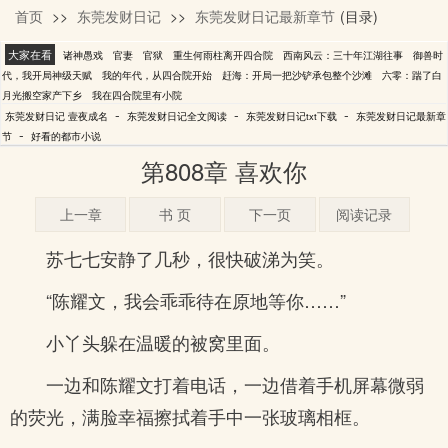
首页
>>
东莞发财日记
>>
东莞发财日记最新章节
(目录)
壹夜成名
大家在看
诸神愚戏
官妻
官狱
重生何雨柱离开四合院
西南风云：三十年江湖往事
御兽时
代，我开局神级天赋
我的年代，从四合院开始
赶海：开局一把沙铲承包整个沙滩
六零：踹了白
月光搬空家产下乡
我在四合院里有小院
-
-
-
东莞发财日记 壹夜成名
东莞发财日记全文阅读
东莞发财日记txt下载
东莞发财日记最新章
-
节
好看的都市小说
第808章 喜欢你
上一章
书 页
下一页
阅读记录
苏七七安静了几秒，很快破涕为笑。
“陈耀文，我会乖乖待在原地等你……”
小丫头躲在温暖的被窝里面。
一边和陈耀文打着电话，一边借着手机屏幕微弱
的荧光，满脸幸福擦拭着手中一张玻璃相框。