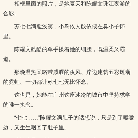
相框里面的照片，是她夏天和陈耀文珠江夜游的
合影。
苏七七满脸浅笑，小鸟依人般依偎在臭小子怀
里。
陈耀文酷酷的单手搂着她的细腰，既温柔又霸
道。
那晚温热又略带咸腥的夜风、岸边建筑五彩斑斓
的霓虹、一切都让苏七七无比怀念。
这也是，她能在广州这座冰冷的城市中坚持求学
的唯一执念。
“七七……”陈耀文满肚子的话想说，只是到了喉咙
边，又生生咽回了肚子里。