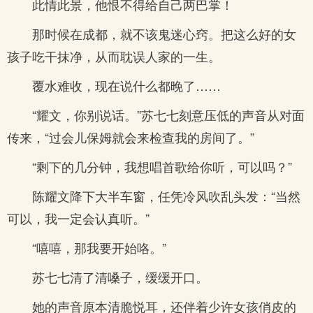
此情此景，他恨不得给自己两巴掌！
那时候在成都，就不该鬼迷心窍。把这么好的女
孩子吃干抹净，从而耽误人家的一生。
覆水难收，现在说什么都晚了……
“耀文，你别说话。”苏七七刻意压低的声音从对面
传来，“过会儿保姆就会来检查我的房间了。”
“剩下的几分钟，我想唱首歌给你听，可以吗？”
陈耀文降下大半车窗，任凭冷风吹乱头发：“当然
可以，我一定会认真听。”
“嘻嘻，那我要开始咯。”
苏七七清了清嗓子，缓缓开口。
她的声音原本清脆悦耳，还伴着少许女孩俏皮的