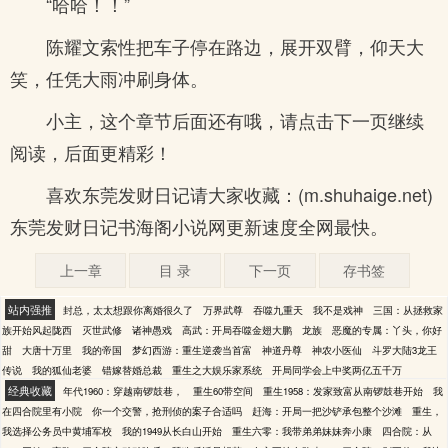
“哈哈！！”
陈耀文索性把车子停在路边，展开双臂，仰天大
笑，任凭大雨冲刷身体。
小主，这个章节后面还有哦，请点击下一页继续
阅读，后面更精彩！
喜欢东莞发财日记请大家收藏：(m.shuhaige.net)
东莞发财日记书海阁小说网更新速度全网最快。
上一章
目 录
下一页
存书签
站内强推
封总，太太想跟你离婚很久了
万界武尊
吞噬九重天
我不是戏神
三国：从拯救家
族开始风起陇西
灭世武修
诸神愚戏
高武：开局吞噬金翅大鹏
龙族
恶魔的专属：丫头，你好
甜
大唐十万里
我的帝国
梦幻西游：重生逆袭当首富
神道丹尊
神农小医仙
斗罗大陆3龙王
传说
我的狐仙老婆
错嫁替婚总裁
重生之大娱乐家系统
开局同学会上中奖两亿五千万
经典收藏
年代1960：穿越南锣鼓巷，
重生60带空间
重生1958：发家致富从南锣鼓巷开始
我
在四合院里有小院
你一个交警，抢刑侦的案子合适吗
赶海：开局一把沙铲承包整个沙滩
重生，
我选择公务员中黄埔军校
我的1949从长白山开始
重生六零：我带弟弟妹妹奔小康
四合院：从