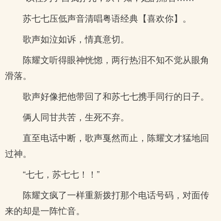
苏七七压低声音清唱粤语经典【喜欢你】。
歌声如泣如诉，情真意切。
陈耀文听得眼神恍惚，两行热泪不知不觉从眼角
滑落。
歌声好像把他带回了和苏七七携手同行的日子。
俩人同甘共苦，生死不弃。
直至电话中断，歌声戛然而止，陈耀文才猛地回
过神。
“七七，苏七七！！”
陈耀文疯了一样重新拨打那个电话号码，对面传
来的却是一阵忙音。