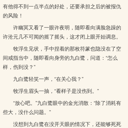
有他得不到一点半点的好处，还要承担之后的被报仇
的风险！
许幽冥又看了一眼许夜明，随即看向满脸急躁的
许沧元几不可闻的摇了摇头，这才闭上眼开始调息。
牧浮生见状，手中捏着的那枚符篆也隐没在了空
间戒指当中，随即看向身旁的九白鹭，问道：“怎么
样，伤到没？”
九白鹭轻笑一声，“在关心我？”
牧浮生眉头一抽，“看样子是没伤到。”
“放心吧。”九白鹭眼中的金光消散：“除了消耗有
些大，没什么问题。”
没想到九白鹭在没开天眼的情况下，还能够死死