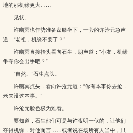
地的那机缘更大……
见状。
许幽冥也作势准备盘膝坐下，一旁的许沧元急声
道：“老祖，机缘不要了？”
许幽冥直接抬头看向石生，朗声道：“小友，机缘
争夺你会出手吧？”
“自然。”石生点头。
许幽冥点头，看向许沧元道：“你有本事你去抢，
老夫没这本事。”
许沧元脸色极为难看。
要知道，石生他们可是与许夜明一伙的，让他们
夺得机缘，对他而言……或者说在场所有人当中，只