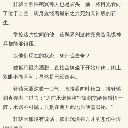
轩辕天照许幽冥等人也是眉头一抽，将目光看向
了位于上空，周身旋绕着星辰之力宛如天神般的石
生。
掌控这片空间的他，连弑界剑这种完美造化级神
兵都能够镇压。
以他们现在的状态，凭什么去争？
独孤绝最为洒脱，直接盘膝坐下开始疗伤，闭上
双眼不闻不问，显然是已经放弃。
轩辕天照深吸一口气，直接看向叶秋白，将轩辕
剑直接抛了过去：“之前承诺你将轩辕剑交给你感悟一
阵，承诺不可抛，只是在离开此地后便需归还。”
轩辕天辙没有说话，依旧沉浸在方才的悲伤中没
缓过劲来。