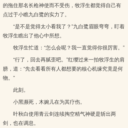
的拖住那名长枪神使而不受伤，牧浮生都觉得自己有
点过于小瞧九白鹭的实力了。
“是不是觉得太小看我了？”九白鹭眉眼弯弯，盯着
牧浮生瞧出了他心中所想。
牧浮生忙道：“怎么会呢？我一直觉得你很厉害。”
“行了，回去再腻歪吧。”红缨过来一拍牧浮生的肩
膀，道：“先去看看所有人都想要的核心机缘究竟是何
物。”
此刻。
小黑濒死，木婉儿在为其疗伤。
叶秋白使用青云剑连续掏空精气神硬是斩出两
剑，也在调息。