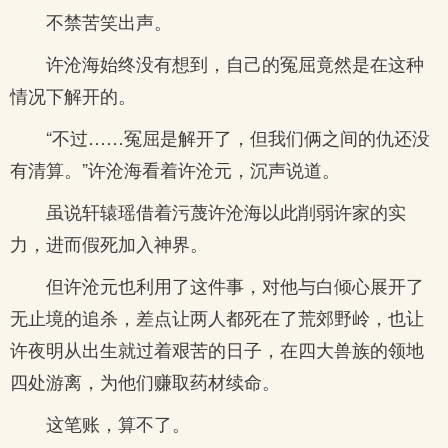
不禁苦笑出声。
许沧海始终没有想到，自己的冤屈竟然是在这种
情况下解开的。
“不过……冤屈是解开了，但我们俩之间的仇还没
有清算。”许沧海看着许沧元，沉声说道。
虽说轩辕瑶借着污蔑许沧海以此削弱许家的实
力，进而假死加入神界。
但许沧元也利用了这件事，对他与白倾心展开了
无止境的追杀，差点让两人都死在了荒郊野岭，也让
许夜明从出生就过着艰苦的日子，在四大兽族的领地
四处游离，为他们赚取药材续命。
这笔账，算不了。