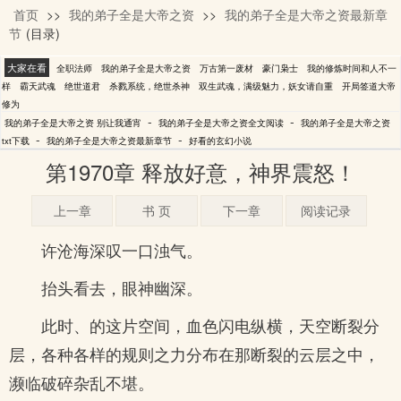
首页
>>
我的弟子全是大帝之资
>>
我的弟子全是大帝之资最新章
别让我通宵
节
(目录)
大家在看
全职法师
我的弟子全是大帝之资
万古第一废材
豪门枭士
我的修炼时间和人不一
样
霸天武魂
绝世道君
杀戮系统，绝世杀神
双生武魂，满级魅力，妖女请自重
开局签道大帝
修为
-
-
我的弟子全是大帝之资 别让我通宵
我的弟子全是大帝之资全文阅读
我的弟子全是大帝之资
-
-
txt下载
我的弟子全是大帝之资最新章节
好看的玄幻小说
第1970章 释放好意，神界震怒！
上一章
书 页
下一章
阅读记录
许沧海深叹一口浊气。
抬头看去，眼神幽深。
此时、的这片空间，血色闪电纵横，天空断裂分
层，各种各样的规则之力分布在那断裂的云层之中，
濒临破碎杂乱不堪。