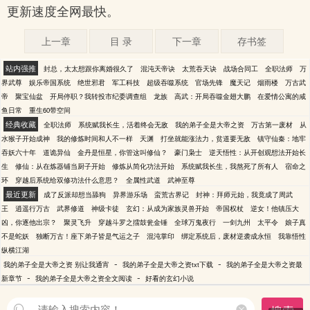
更新速度全网最快。
上一章
目 录
下一章
存书签
站内强推
封总，太太想跟你离婚很久了
混沌天帝诀
太荒吞天诀
战场合同工
全职法师
万
界武尊
娱乐帝国系统
绝世邪君
军工科技
超级吞噬系统
官场先锋
魔天记
烟雨楼
万古武
帝
聚宝仙盆
开局停职？我转投市纪委调查组
龙族
高武：开局吞噬金翅大鹏
在爱情公寓的咸
鱼日常
重生60带空间
经典收藏
全职法师
系统赋我长生，活着终会无敌
我的弟子全是大帝之资
万古第一废材
从
水猴子开始成神
我的修炼时间和人不一样
天渊
打坐就能涨法力，贫道要无敌
镇守仙秦：地牢
吞妖六十年
道诡异仙
金丹是恒星，你管这叫修仙？
豪门枭士
逆天悟性：从开创观想法开始长
生
修仙：从在炼器铺当厨子开始
修炼从简化功法开始
系统赋我长生，我熬死了所有人
宿命之
环
穿越后系统给双修功法什么意思？
全属性武道
武神至尊
最近更新
成了反派却想当舔狗
异界游乐场
蛮荒古界记
封神：拜师元始，我竟成了周武
王
逍遥行万古
武界修道
神级卡徒
玄幻：从成为家族灵兽开始
帝国权杖
逆女！他镇压大
凶，你逐他出宗？
聚灵飞升
穿越斗罗之擂鼓瓮金锤
全球万鬼夜行
一剑九州
太平令
娘子真
不是蛇妖
独断万古！座下弟子皆是气运之子
混沌掌印
绑定系统后，废材逆袭成永恒
我靠悟性
纵横江湖
-
-
我的弟子全是大帝之资 别让我通宵
我的弟子全是大帝之资txt下载
我的弟子全是大帝之资最
-
-
新章节
我的弟子全是大帝之资全文阅读
好看的玄幻小说