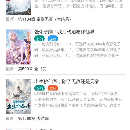
徒。 造反夺帝基，以一国之力捕仙人，囚仙问道。 国
运昌盛，以百战凶军灭罪恶仙门，以国之气运，逆天
改命。 吾名洪战，帝御无疆。
最新：
第1104章 帝御无疆（大结局）
强化子嗣：我后代遍布修仙界
玄幻
连载
——检测到母体…… 1、可选择消耗10年寿命强化子
嗣，孕育极品灵根。 2、可选择消耗50年寿命强化子
嗣，孕育地灵根。 3，可选择消耗250年寿命强化子
嗣，孕育天灵根， 4，可选择消耗1000年寿命强化子
嗣，孕育阴灵根。 5，可选择消耗5000年寿命强化子
最新：
第590章 全书完
嗣，孕育阳灵根。 6，可选择消耗25000年寿命强化子
嗣，孕育仙灵根。
出生秒仙帝，除了无敌还是无敌
玄幻
完结
因加班猝死的林阳穿越玄幻世界，觉醒了摆烂系统。
只要不想努力，就可以获得无尽奖励。 开局娘胎里有
个女帝妹妹想分机缘？随你！奖励鸿蒙紫气、盘古真
胎……长生久视，不死不灭！ 刚出生就碰到仙帝要祭
炼世界获得长生？阻止我摆烂是吧！？直接一巴掌把
最新：
第1560章 大结局
你拍死！从此世间留下婴天帝的传说。 想让我努力修
炼？我直接一个九天逍遥步躲入红尘，从此逍遥快