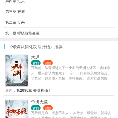
第四章 过关
第三章 破庙
第二章 反杀
第一章 呼吸就能变强
《修炼从简化功法开始》推荐
天渊
玄幻
完结
百年前，陈青源进入了一个名为天渊的禁区，魂灯熄
灭，世人皆认为他死了。 今日，陈青源虽然活着走出
了禁区，但是修为尽废，灵根断裂。 面对红颜的悔
婚，各宗的欺压，陈青源该如何是好？ “陈青源，我给
你两个选择：一，娶我;二......” 天渊内生活着一个红裙
最新：
第2890章 登临真仙！
姑娘，眸若星辰，声音轻柔。 “我选择二。” 没等红裙
姑娘说完话，陈青源毅然决然的做出了选择。 （主角
帝御无疆
腹黑+无系统+幽默+传统玄幻+简介无力，请看正文）
玄幻
完结
万般皆是命，半点不由人？ 岁数大，根骨差，就得认
命，于凡尘中等死？ 仙人视我为牲畜，我视仙人如囚