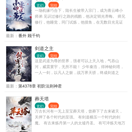
玄幻
完结
一场机缘巧合下，陆长生被带入宗门，成为青云峰小
师弟 见识过修行之路的残酷，他决定韬光养晦。 师兄
修行，他睡觉，同门试炼，他摸鱼，在无数目光见证
下，十年如一日从不懈怠，一直在做一个安静的老
六。 直到有一天，他们突然发现自己的小师弟很逆
最新：
番外 顾千钧
天！
剑道之主
玄幻
完结
这是武道为尊的世界，强者可以上天入地，气吞山
河，威震寰宇，无所不能！ 少年秦浩，得神秘剑塔，
一人一剑，以凡人之躯，战万界天骄，终成剑道之
主！
最新：
第4378章 初阶法则神君
葬天塔
玄幻
完结
万古长河有一无上至宝葬天塔，曾葬下了古来诸天，
关押了各个时代的至强。 有剑道横压一个时代的剑
魔。 有古来炼丹第一人的太墟丹圣。 有可淬炼天地万
物为器的炼器皇尊。 有一念可化诸天星辰为杀阵的阵