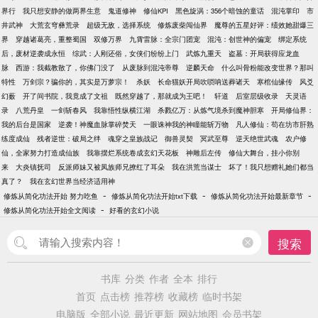
界行
我只想安静的做两界生意
鬼道修神
修仙KPI
黑色旋涡：356个暗蚀的童话
混沌掌印
市
井武神
大荒玄穹彝荒录
超级无敌，选择系统
修炼废柴闯仙界
魔尊的五星好评：绩效她甜爆三
界
穿越诸葛亮，重整蜀国
双修万界
九霄雷脉：全宗门团宠
混沌：创世神的偏宠
绑定系统
后，废材逆袭成永恒
综武：人刚还俗，女侠们纷纷上门
武炼九重天
盗墓：开局获得应龙血
脉
西游：我截教散了，你佛门没了
从废脉到混沌帝尊
逆麟天命
什么叫骨粉能改变世界？那叫
特性
万剑宗？骗你的，其实是万萝宗！
杀妖
长命猫妖开局吹唢呐送葬诸天
寒棺仙缘传
风爻
幻薮
开了间书院，我竟成了文祖
既然穿越了，那就成为王吧！
轩道
后室层级收录
天灵语
录
八荒丹皇
一剑斩春风
我靠悟性纵横江湖
杀戮亿万：从炼气境杀到魔神胆寒
开局修仙界：
我的后台是国家
逆袭！神魔血脉掌碎焚天
一眼诛神我的神瞳能斩万物
凡人修仙：苟在坊市肝熟
练度成仙
残者逆世：破局之绊
魂穿之皇族战记
御兽灵契
冥武至尊
逆天绝世武魂
农户修
仙，全家努力打造成仙族
我靠摆烂系统卷成玄幻天花板
神雕后左传
修仙大舞台，挂小你别
来
大炎镇抚司
反派师妹又被凤族师兄撩红了耳朵
我在洪荒当谋士
坏了！我只想赠礼她们都当
真了？
我在玄幻世界当经济适用神
-
-
-
修炼从简化功法开始 努力吃鱼
修炼从简化功法开始txt下载
修炼从简化功法开始最新章节
-
修炼从简化功法开始全文阅读
好看的玄幻小说
搜索
书库
分类
作者
全本
排行
首页
点击榜
推荐榜
收藏榜
临时书架
电脑版
全部小说
最近更新
网站地图
会员书架