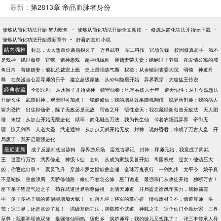
法太上…… 秦玄意外成为葬天塔新主，掌剑道，炼神
最新：
第2813章 帝品血脉者身份
丹，淬神器，布万阵……掌握各大至强的最强职业，
手擎九天，脚踏九幽，傲凌万古长河，帝临诸天万
-
-
-
修炼从简化功法开始 努力吃鱼
修炼从简化功法开始全文阅读
修炼从简化功法开始txt下载
界！ 万界吾为帝，谁敢不服，当诛！
-
修炼从简化功法开始最新章节
好看的玄幻小说
站内强推
封总，太太想跟你离婚很久了
万界武尊
军工科技
官场先锋
校园修真高手
我不
是戏神
绝世毒尊
官狱
诸神愚戏
超神机械师
穿越妻荣夫贵：绝嗣世子养崽
在爱情公寓的咸
鱼日常
替嫁娇妻：偏执总裁宠上瘾
史上最强炼气期
权欲：从乡镇到省委大院
明骑
神道丹
尊
在美漫当心灵导师的日子
建立超级家族：从52年隐居开始
异界双穿：大糖盐王传说
经典收藏
全职法师
从水猴子开始成神
镇守仙秦：地牢吞妖六十年
逆天悟性：从开创观想法
开始长生
武道封神，观摩即可加点！
稳健修仙：我的增益效果随机翻倍
诡异药剂师：我的病人
皆为恐怖
出生秒仙帝，除了无敌还是无敌
宿命之环
悟性逆天：我在藏经阁创造无敌法
天人图
谱
末世：从加点开始无限进化
狱卒：简化融合万法，我为长生仙
带着农场混异界
帝御无
疆
惊天剑帝
人道大圣
武道通神：从加点天赋开始无敌
封神：说好昏君，咋成了万古人皇
开
局废了，我开启最强进化
最近更新
成了反派却想当舔狗
异界游乐场
蛮荒古界记
封神：拜师元始，我竟成了周武
王
逍遥行万古
武界修道
神级卡徒
玄幻：从成为家族灵兽开始
帝国权杖
逆女！他镇压大
凶，你逐他出宗？
聚灵飞升
穿越斗罗之擂鼓瓮金锤
全球万鬼夜行
一剑九州
太平令
娘子真
不是蛇妖
兽血沸腾
天骄修仙路：修仙不卷怎么修
巫门诡道
最强宗门从收徒开始
独断万古！
座下弟子皆是气运之子
苟在武道世界称尊做祖
太清天师道
开局盗走徐凤年实力，我称霸雪
中
多子多福？我的道侣能增加天赋！
仙落凡尘：将军的掌心娇
情根废材？不，情道尊师
洪
荒：这三界，还是朕说了算！
满级基础刀法，屠戮整个武道
神戮之主
这个仙门全靠玩家
三界
至尊：我要和瑶池双修
最强修仙弱鸡
缓归乡
病娇师尊：我的徒儿又想跑了！
张三丰传承人异