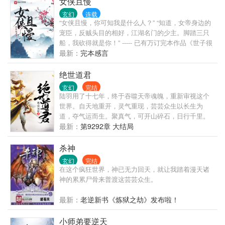
女侠且慢
乐，喝酒泡妞，好不自在！ 高冷女帝撒娇：“哥哥~传
玄幻
连载
授一下你无敌的秘诀呗？” 林阳随意一笑：“秘诀？我
“女侠且慢，你可知我是什么人？” “知道，女帝身边的
直接开摆！” 注：暴爽、搞笑、轻松、无敌，你想要的
宠臣，反贼头目的相好，江湖名门的少主。脚踏三只
这里全都有！ 节奏飞起，看到五十章没爽到你来打
船，我砍得就是你！” ----- 已有万订完本作品《世子很
我！
凶》《仙子很凶》，质量人品皆可保证，有兴趣的读
最新：
完本感言
者可以先看老书。
绝世道君
玄幻
完结
陆羽用了十七年，终于吞噬天帝魂魄，重新审视这个
世界。自天地重开，灵气重现，芸芸众生以长生为
道，夺气运而生。聚真气，可开山碎石，日行千里。
练法术，可呼风唤雨，腾云驾雾。虎啸山林，龙游浅
最新：
第9292章 大结局
水。这一世，问鼎苍穹，猛虎下山，龙飞九天！
杀神
玄幻
完结
在这个疯狂世界，神已无力回天，就让我踏着漫天诸
神的累累尸骨来普渡这芸芸众生。
最新：
老逆新书《炼狱之劫》发布啦！
小师弟要逆天