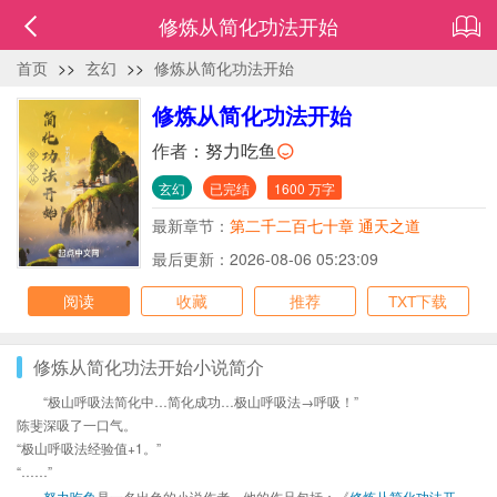
修炼从简化功法开始
首页
>>
玄幻
>>
修炼从简化功法开始
修炼从简化功法开始
作者：
努力吃鱼
玄幻
已完结
1600 万字
最新章节：
第二千二百七十章 通天之道
最后更新：2026-08-06 05:23:09
阅读
收藏
推荐
TXT下载
修炼从简化功法开始小说简介
“极山呼吸法简化中…简化成功…极山呼吸法→呼吸！”
陈斐深吸了一口气。
“极山呼吸法经验值+1。”
“……”
努力吃鱼
是一名出色的小说作者，他的作品包括：《
修炼从简化功法开