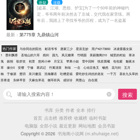
悬疑
连载
[盗墓、江湖、恩怨、护宝]为了一个50年前的神秘约
定，爷爷两年前决然去了京城，交代我在家苦练。两
年后，我踏上了寻找爷爷的历程，成为了一名盗墓
贼。在盗墓的过程中，为寻找爷爷的踪迹，卷入了与
江湖神秘组织老九门、日本寻宝势力、公门的一系列
最新：
第775章 九鼎镇山河
纷争，终于发现了爷爷为什么一定要离开老家前来赴
约的秘密。神秘大墓的打开，国宝重器的出现，在一
热门作家
与你同在的阳光
彬语爷爷
唐家三少
星辰玄妙
用户42173650
冰凌蔷薇女孩
系列的斗争中，爷爷等一批人发现他们被黑道势力老
1
墨剑飘香
圣地山的六哥
残剑
园九
凤元糖果
竹晴园
美丽雅阁210
城里的村姑
寒冰
九门背叛和日本人利用，为保护国宝，我们演绎了一
曳
姬朔
歌舒笑
初景
悠闲小神
月宝玉
苹果小姐
雪中回眸
恍若晨曦
包包紫
魅夜水
个又一个惊心动魄的故事！
草
缘分0
安缨
宁修
寒武记
竹篱清茶
秋味
一念
心动豆鱼叉
畅然
花与剑
五月
柚
于修源
楚玥
呆川傻流
浩瀚馨语
吐槽是福
爱吃炒生鸡丝的老友
一千万
喜欢九头草的
苏寒道
东林琴音
天麻虫草花
侧耳听风
成珍珍
周墨山
自在观
搜索
书库
分类
作者
全本
排行
首页
点击榜
推荐榜
收藏榜
临时书架
电脑版
全部小说
最近更新
网站地图
会员书架
Copyright © 2026
书海阁小说网 (m.shuhaige.net)