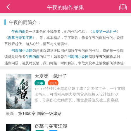
午夜的雨作品集
午夜的雨简介：
午夜的雨
是一名出色的小说作者，他的作品包括：《
大夏第一武世子
》
《
盗墓与夺宝江湖
》、等，本本精品，字字珠玑，作者午夜的雨创作的小说情
节跌宕起伏、扣人心弦，情节与文笔俱佳。
书海阁小说网
强烈建议您到正版网站阅读午夜的雨的作品，您的每一次阅
读都是对作者
午夜的雨
的认可！如果您在
书海阁小说网
阅读
午夜的雨
作品时，
遇到问题，请及时反馈，我们将第一时间解决，争取为您奉上愉快的阅读体验!
大夏第一武世子
历史
完结
++ ++特种兵王赵辰穿越了成了定国候世子，一个文弱
读书人，可惜刚来到大夏国父亲就被人设计战死沙
场，母亲伤心欲绝而死，而世袭爵位又被二房窥视。
看他如何摆脱困境，离开京城弃文从武，入住山庄赚
取万千财富，训练特战府兵，控制汴河水道，练就天
最新：
第1650章 国家一级津贴
象境界武功，从而骑上青鬃马，拿起昆仑刀驰骋江
湖，在朝廷中以武抗文，成为大夏第一世子………
盗墓与夺宝江湖