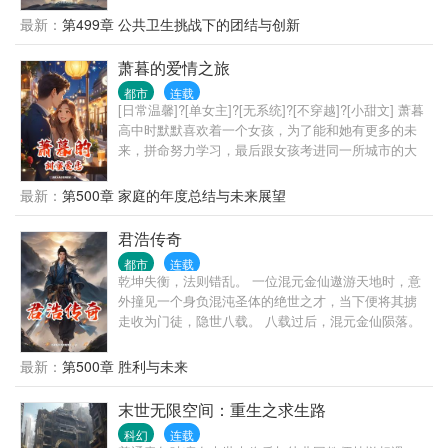
集海量灵物。 构筑绝世修炼静室。 只为了在灵潮爆发
最新：
第499章 公共卫生挑战下的团结与创新
后的世界顽强生存。 灵潮爆发那一刻，所有人类觉醒
灵能天赋的契机也随之来临！ 撑过灵潮的人类觉醒灵
萧暮的爱情之旅
能成为灵修者。 幸免于难的生灵异化进化为灵妖。 但
都市
连载
不管敌人多么强大，林时心中只有一个信念： “侵我
[日常温馨]?[单女主]?[无系统]?[不穿越]?[小甜文] 萧暮
者，必诛之！”
高中时默默喜欢着一个女孩，为了能和她有更多的未
来，拼命努力学习，最后跟女孩考进同一所城市的大
学。他们曾许诺到了大学就恋爱，可女孩却出尔反
尔。 伤心欲绝的萧暮化悲愤为创作灵感，成为了一名
最新：
第500章 家庭的年度总结与未来展望
青春小说作者，谁料刚写完一个章节，小说就在网站
小火了一把。 进入大学后，萧暮本以为自己的心里再
君浩传奇
也装不下别人，结果在一次校园活动中邂逅了温柔的
都市
连载
学姐。 萧暮暗自决定，要悄悄与学姐陷入爱河，然后
乾坤失衡，法则错乱。 一位混元金仙遨游天地时，意
让所有人都羡慕。当他和学姐并肩漫步在校园小径的
外撞见一个身负混沌圣体的绝世之才，当下便将其掳
时候……
走收为门徒，隐世八载。 八载过后，混元金仙陨落。
君浩御法入世，就此展开他的绚烂传奇。 君浩：修法
之路，同魔战，同乾坤较，吾独尊，汝等有怨，皆
最新：
第500章 胜利与未来
灭！ PS: 本文架空世界，魔法与修法各自构成独立的
修炼体系。主角雷厉风行，不心软，不揽闲事，唯对
末世无限空间：重生之求生路
自身有利之事，方才为之。除了挚友至亲之外，旁人
科幻
连载
一概不论。