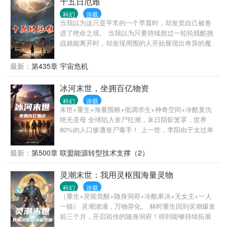
十五日厄难
时候。 就在他觉得，重生可能只是重蹈覆辙的时候，
科幻
连载
他却发现身上带着前世宝盒开启后的神秘馈赠，这个
当我以为这只是平常的一个早晨时，却发觉自己被卷
馈赠将引领他走向截然不同的末日征途。
进了绝命之境。 当我以为只要持续熬过一轮轮残酷挑
战就能离开时，却发现周围的人开始展现出奇异的魔
法能力。 当我以为这里是“魔力觉醒之所”时，所有的
事情却朝着彻底的崩坏疾驰而去。在这里，没有简单
最新：
第435章 宇宙危机
的救赎，没有既定的生机，只有接连不断的绝望和随
时可能爆发的危险。每一次的希望火苗燃起之后，都
冰河末世，坐拥百亿物资
被更汹涌的绝望潮水淹没，而我，只能在这崩塌与毁
科幻
连载
灭的边缘奋力挣扎。
末世+重生+海量囤粮+低调求生+神奇空间+冷酷复仇
绝无圣母 全球陷入丧尸狂潮，末日阴影笼罩，世界
80%的人口惨遭丧尸毒手！ 上一世，李阳由于太过单
纯善良，被自己所救之人残忍谋害。 重生回到丧尸末
世前半个月，李阳突然觉醒空间天赋，于是疯狂地囤
最新：
第500章 联盟能源转型技术支撑（2）
积物资！ 粮食不够？他直接搬空一个巨型粮库，粮食
堆积如山！ 居所不安全？他建造了一个坚不可摧如同
灵潮末世：我用灵枢囤海量灵物
钢铁堡垒的安全基地！ 丧尸末世来临，其他人饥寒交
科幻
连载
迫，为了一丝生机不惜互相残杀。而李阳躲在自己的
（重生+灵能觉醒+随身洞府+冷酷果决+无女主+一人
安全基地里，凭借着空间中的物资不断强大自己，同
一猫） 灵潮汹涌，万物异化。 林时重生回到灵潮爆发
时开始寻找那些曾经谋害他的人，一个一个地进行冷
前三个月，开启祖传的随身洞府！得到能够持续拓展
酷复仇，绝不心慈手软。
的空间，还有一个可转换与创造任何灵物的灵枢！ 搜