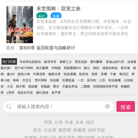
悬殊遭到村民反对，还被村中恶势力诬陷为灾星，这
末世囤粮：甜宠之旅
是一大转折点。 高潮是安晴被绑上高台，即将被驱逐
科幻
连载
出村，墨羽在此时站出来力挺安晴，表明爱意。 结局
末世来临前，S市的女主有囤粮习惯。末世爆发，社会
是墨羽与家族抗争，安晴也证明了自己的价值。二人
混乱，女主独自躲在自己囤粮的小窝中求生。一次外
最终走到一起，他们的爱情改变了清平村的风气，使
出寻物资时，遇到男主，男主同样在末世中独自求生
村子接受了一些现代思想，过上幸福生活。
且洁身自好。 主要冲突在于末世资源的匮乏、丧尸的
威胁以及人心的险恶。他们既要抵御丧尸，又要防备
最新：
第500章 返回联盟与战略研讨
其他幸存者抢夺物资。 在一次被丧尸群围攻时，他们
躲进一个狭小空间，感情升温。高潮是他们的藏身处
热门作家
与你同在的阳光
彬语爷爷
唐家三少
星辰玄妙
墨剑飘香
圣地山的六哥
冰凌蔷
被一群恶势力发现，恶势力想抢夺物资并伤害他们。
薇女孩1
用户42173650
凤元糖果
竹晴园
美丽雅阁210
园九
残剑
城里的村姑
寒冰曳
姬
结局是男女主凭借智慧和默契击退恶势力，他们的感
朔
缘分0
悠闲小神
竹篱清茶
魅夜水草
恍若晨曦
歌舒笑
初景
安缨
宁修
寒武记
苹
情也在共同应对危机中愈发深厚，最终在末世的一
果小姐
秋味
月宝玉
雪中回眸
包包紫
吐槽是福
一念
花与剑
八匹
职业偷懒
公孙筱
角，幸福地相伴生活，继续守护着他们的囤粮小窝。
依
小丑
凤不羁
妞妞蜜
灵狐婉
墨泠
天麻虫草花
二图图
祢猜我猜你猜不猜
焦糖奶
茶
L同学
我自对天笑
紫幻迷情
凌予霏
搜索
书库
分类
作者
全本
排行
首页
点击榜
推荐榜
收藏榜
临时书架
电脑版
全部小说
最近更新
网站地图
会员书架