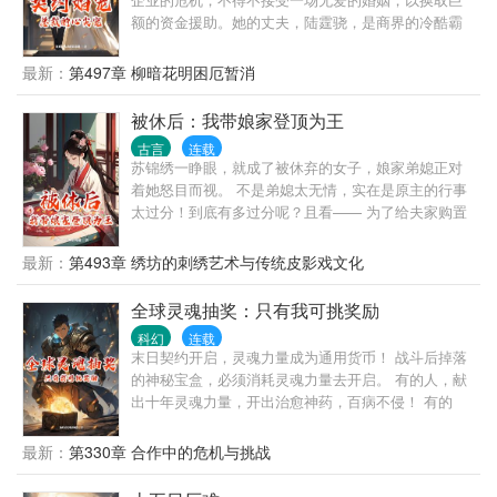
额的资金援助。她的丈夫，陆霆骁，是商界的冷酷霸
王，一个在商场上无所不用其极的男人。两人的结
合，只是一纸契约，却在命运的捉弄下，逐渐演变成
最新：
第497章 柳暗花明困厄暂消
了一段深刻的情感纠葛。
被休后：我带娘家登顶为王
古言
连载
苏锦绣一睁眼，就成了被休弃的女子，娘家弟媳正对
着她怒目而视。 不是弟媳太无情，实在是原主的行事
太过分！到底有多过分呢？且看—— 为了给夫家购置
田产，只要娘家有一点值钱的东西，她就像蝗虫过境
般席卷而去。为了让小姑子能穿上绫罗绸缎，她把娘
最新：
第493章 绣坊的刺绣艺术与传统皮影戏文化
偷偷为弟弟攒下娶亲的银子都搜刮干净。为了让丈夫
能有闲钱交际，她像悍妇一样蛮不讲理，逼迫弟弟放
全球灵魂抽奖：只有我可挑奖励
弃做小生意的本金，拿去给丈夫应酬。 这是人性的缺
科幻
连载
失，还是愚蠢的极致？最后，丈夫顺利谋得官职，而
末日契约开启，灵魂力量成为通用货币！ 战斗后掉落
她，却被无情休弃。
的神秘宝盒，必须消耗灵魂力量去开启。 有的人，献
出十年灵魂力量，开出治愈神药，百病不侵！ 有的
人，耗费百年灵魂力量，开出空间异能，穿梭自如！
有的人，割舍千年灵魂力量，开出恶魔军团，血洗一
最新：
第330章 合作中的危机与挑战
方！ 楚风千辛万苦积攒了千万年灵魂力量，开启神圣
宝盒。 却被一股黑暗力量吞噬，重生到末日刚开始的