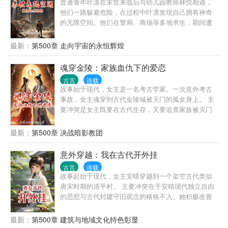
普通青年叶凛在末世来临后与幼儿园教师林悦相遇，
他们一路躲避危险，在过程中叶凛发现自己拥有神奇
的无限空间。他们在警局、商场等多地求生，期间遭
遇危险实验、可疑势力。 高潮是他们与不同的危险势
力对抗，包括铁血联盟的威胁，又遇到神秘的白泽调
最新：
第500章 走向宇宙的永恒辉煌
解。 结局是三方达成临时停火协议，叶凛等人在充满
疑虑的情况下与他们商讨合作事宜，人类在末世的命
魂穿金陵：家族血仇下的爱恋
运仍充满未知，他们要判断合作是否能真正走向拯救
古言
连载
末世之路，而叶凛也将继续依靠无限空间带领众人求
故事始于现代，女主是一名考古学家。一次意外考古
生。
事故，女主魂穿到古代金陵城被灭门的孤女身上。 主
要冲突是女主既要在古代生存，又要追查家族被灭门
的真相复仇，同时她还得应对古代复杂的人际关系与
封建礼教。在这个过程中，她结识了男主，男主身份
最新：
第500章 决战暗影教团
神秘且武功高强，总是在女主危险时刻出现。 高潮部
分是女主终于查到家族被灭与朝堂上一股势力有关，
意外穿越：我在古代开外挂
她决定深入虎穴，却被反派发现，差点殒命，男主舍
古言
连载
命相救。 结局是女主在男主帮助下揭露了反派阴谋，
故事起始于现代，女主安晴穿越到一个架空古代类似
成功复仇。两人在经历诸多磨难后感情愈发深厚，最
唐宋时期的清平村。 主要冲突在于安晴现代独立自由
终女主决定留在古代，与男主相伴一生。
的思想与古代封建守旧观念的格格不入。她积极改善
生活，用现代知识帮助村民，在此期间与男主墨羽相
识。墨羽身为村长之子，起初对安晴的离经叛道难以
最新：
第500章 建筑与地域文化特色彰显
接受。安晴与墨羽渐生情愫后，却因观念差异和身份