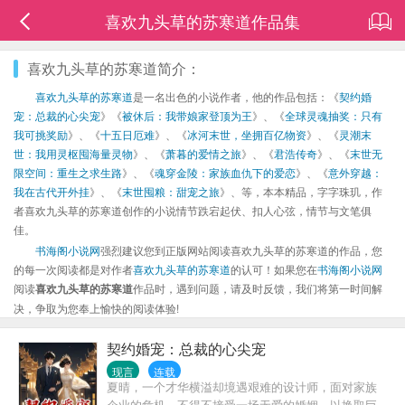
喜欢九头草的苏寒道作品集
喜欢九头草的苏寒道简介：
喜欢九头草的苏寒道
是一名出色的小说作者，他的作品包括：《
契约婚
宠：总裁的心尖宠
》《
被休后：我带娘家登顶为王
》、《
全球灵魂抽奖：只有
我可挑奖励
》、《
十五日厄难
》、《
冰河末世，坐拥百亿物资
》、《
灵潮末
世：我用灵枢囤海量灵物
》、《
萧暮的爱情之旅
》、《
君浩传奇
》、《
末世无
限空间：重生之求生路
》、《
魂穿金陵：家族血仇下的爱恋
》、《
意外穿越：
我在古代开外挂
》、《
末世囤粮：甜宠之旅
》、等，本本精品，字字珠玑，作
者喜欢九头草的苏寒道创作的小说情节跌宕起伏、扣人心弦，情节与文笔俱
佳。
书海阁小说网
强烈建议您到正版网站阅读喜欢九头草的苏寒道的作品，您
的每一次阅读都是对作者
喜欢九头草的苏寒道
的认可！如果您在
书海阁小说网
阅读
喜欢九头草的苏寒道
作品时，遇到问题，请及时反馈，我们将第一时间解
决，争取为您奉上愉快的阅读体验!
契约婚宠：总裁的心尖宠
现言
连载
夏晴，一个才华横溢却境遇艰难的设计师，面对家族
企业的危机，不得不接受一场无爱的婚姻，以换取巨