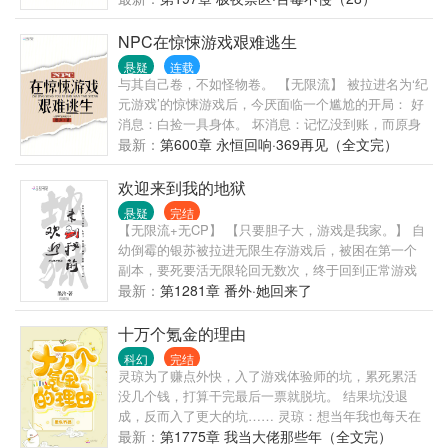
NPC在惊悚游戏艰难逃生
悬疑
连载
与其自己卷，不如怪物卷。 【无限流】 被拉进名为‘纪
元游戏’的惊悚游戏后，今厌面临一个尴尬的开局： 好
消息：白捡一具身体。 坏消息：记忆没到账，而原身
酷爱收破烂，穷得命悬一线且麻烦缠身。 残酷的生死
最新：
第600章 永恒回响·369再见（全文完）
游戏。 通关者活。 穷得安详的今厌觉得活不活不是很
重要，重要的是游戏里的怪物们好像爱她爱得要死要
欢迎来到我的地狱
活，亟需她的关爱。 于是今厌做起了临终关怀师。
悬疑
完结
【无限流+无CP】 【只要胆子大，游戏是我家。】 自
幼倒霉的银苏被拉进无限生存游戏后，被困在第一个
副本，要死要活无限轮回无数次，终于回到正常游戏
进程。 终于不用面对同一批怪物的银苏泪流满面，决
最新：
第1281章 番外·她回来了
定好好和怪物们交朋友，再也不打他们了。 众人看着
随手捏爆怪物，渣都不剩的银苏：灰都扬了是吧！ 后
十万个氪金的理由
来游戏里多了一条禁忌：远离银苏，她有病！
科幻
完结
灵琼为了赚点外快，入了游戏体验师的坑，累死累活
没几个钱，打算干完最后一票就脱坑。 结果坑没退
成，反而入了更大的坑…… 灵琼：想当年我也每天在
几百平的大床上醒来，我的100个执事正等着给我穿
最新：
第1775章 我当大佬那些年（全文完）