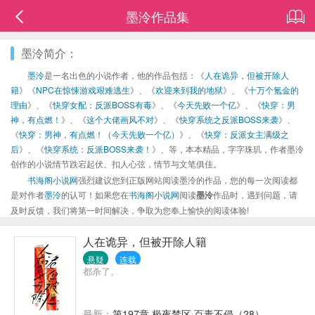
墨泠作品集
墨泠简介：
墨泠
是一名出色的小说作者，他的作品包括：《
人在诡异，但被开除人
籍
》《
NPC在惊悚游戏艰难逃生
》、《
欢迎来到我的地狱
》、《
十万个氪金的
理由
》、《
快穿女配：反派BOSS有毒
》、《
今天先败一个亿
》、《
快穿：男
神，有点燃！
》、《
这个大佬画风不对
》、《
快穿系统之反派BOSS来袭
》、
《
快穿：男神，有点燃！（今天先败一个亿）
》、《
快穿：反派女主满级之
后
》、《
快穿系统：反派BOSS来袭！
》、等，本本精品，字字珠玑，作者墨泠
创作的小说情节跌宕起伏、扣人心弦，情节与文笔俱佳。
书海阁小说网
强烈建议您到正版网站阅读墨泠的作品，您的每一次阅读都
是对作者
墨泠
的认可！如果您在
书海阁小说网
阅读
墨泠
作品时，遇到问题，请
及时反馈，我们将第一时间解决，争取为您奉上愉快的阅读体验!
人在诡异，但被开除人籍
悬疑
连载
都杀了。
最新：
第197章 极夜禁区·百毒不侵（28）