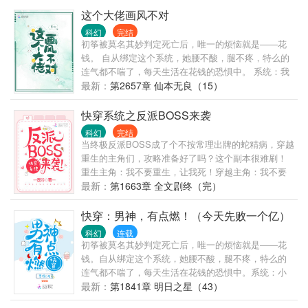
这个抱着我大腿的玩意是什么？ 某玩意：宝宝你想怎
这个大佬画风不对
么都可以。 初筝：（摸刀）那、那我不客气了。 系
科幻
完结
统：小姐姐请你放下屠刀！！(▼へ▼メ) #小姐姐，真
初筝被莫名其妙判定死亡后，唯一的烦恼就是——花
的可以为所欲为，了解一下#
钱。 自从绑定这个系统，她腰不酸，腿不疼，特么的
连气都不喘了，每天生活在花钱的恐惧中。 系统：我
们定个小目标，先败它一个亿……小姐姐你住手！你
最新：
第2657章 仙本无良（15）
不要随便开启无敌模式！(▼皿▼#) 初筝：你先解释下
这个抱着我大腿的玩意是什么？ 某玩意：宝宝你想怎
快穿系统之反派BOSS来袭
么都可以。 初筝：（摸刀）那、那我不客气了。 系
科幻
完结
统：小姐姐请你放下屠刀！！(▼へ▼メ) #小姐姐，真
当终极反派BOSS成了个不按常理出牌的蛇精病，穿越
的可以为所欲为，了解一下#
重生的主角们，攻略准备好了吗？这个副本很难刷！
重生主角：我不要重生，让我死！穿越主角：我不要
穿越，让我回去！穿书主角：这特么是地狱模式的
最新：
第1663章 全文剧终（完）
吗？反派都能上天了！说好的垫脚石呢？导演，我怀
疑我拿了假剧本！黑化主角：老子不干了！ヽ(#`Д□)ノ
快穿：男神，有点燃！（今天先败一个亿）
明殊：下一个。#副本模式：普通、困难、地狱、明殊
科幻
连载
##宿主一言不合就自尽开屠杀#
初筝被莫名其妙判定死亡后，唯一的烦恼就是——花
钱。自从绑定这个系统，她腰不酸，腿不疼，特么的
连气都不喘了，每天生活在花钱的恐惧中。系统：小
姐姐你不要随便开启无敌模式！(▼皿▼#)系统：我们
最新：
第1841章 明日之星（43）
定个小目标，先败它一个亿！初筝：说好败家，这莫