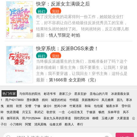
名其妙的男人是怎么回事？都别拦着我！我要去征服
快穿：反派女主满级之后
世界！某男主：（迅改名）我姓世名界。#小姐姐，有
科幻
完结
钱真的可以为所欲为，了解一下#
死了没完全死的花雾得到一份工作，她兢兢业业打
工，好不容易让自己坐稳最佳反派优秀员工的宝座，
结果转头就给她转了岗。 转岗就转岗，反正在哪儿都
是打工。 于是新部门的同事，发现他们的新同事好像
最新：
情人节限定·时焰
有点问题…… ——别的女主在和男主谈恋爱，她在和
男主干仗。 ——别的女主在打怪升级，她在和怪称兄
快穿系统：反派BOSS来袭！
道弟。 ——别的女主在和反派斗智斗勇，她抢了反派
科幻
完结
的饭碗。 该女主干的事，她一件没干，不该女主干的
当终极反派越重生的主角们，攻略准备好了吗？这个
事，她干了个遍。 在公司考虑要辞退她的时候……笑
副本很难刷！重生主角：我不要重生，让我死！穿越
死，根本辞不了！ 花雾：我决定在这里辛勤工作，退
主角：我不要穿越，让我回去！穿书主角：这特么是
休养老。 公司：不，不需要！
地狱模式的吗？反派都能上天了！说好的垫脚石呢？
最新：
第1666章 全文剧终（完）
导演，我怀疑我拿了假剧本！黑化主角：老子不干
了！ヽ(#`Д?)ノ明殊：下一个。某男：施主修仙吗？七
热门作家
与你同在的阳光
彬语爷爷
唐家三少
星辰玄妙
圣地山的六哥
冰凌蔷薇女孩
十二式修仙姿势随便挑，送货上门。明殊：……滚！#
1
用户42173650
墨剑飘香
残剑
城里的村姑
竹晴园
美丽雅阁210
凤元糖果
园九
寒冰
副本模式：普通、困难、地狱、明殊##宿主一言不合
曳
姬朔
初景
安缨
宁修
缘分0
悠闲小神
竹篱清茶
秋味
包包紫
魅夜水草
雪中回
就自尽开屠杀# 各位书友要是觉得《快穿系统：反派还
眸
恍若晨曦
月宝玉
寒武记
歌舒笑
一念
心动豆鱼叉
于修源
畅然
东林琴音
凤不
不错的话请不要忘记向您>
羁
侧耳听风
用户31252444
喜欢九头草的苏寒道
我吃西红柿
柳檀
玉楼人醉
大雾漫漫
公
子衍
小刀锋利
阿黧
清风莫晚
仙秦太师
酷美人
希行