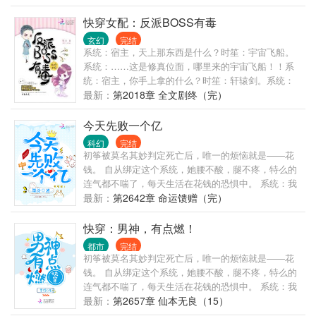
衣…… 系统：醒醒！你一平米都没有。 灵琼：呵！凡
人就是嫉妒我的美貌，没办法，谁让我这么有钱。 系
快穿女配：反派BOSS有毒
统：醒醒！看看你的余额！！你穷得馒头都吃不上。
玄幻
完结
灵琼：曾经我也打遍天下无敌手，领略世间无敌的寂
系统：宿主，天上那东西是什么？时笙：宇宙飞船。
寞…… 系统：醒醒！你先从地上起来！ 灵琼：我人见
系统：……这是修真位面，哪里来的宇宙飞船！！系
人爱，花见花开…… 系统：醒醒！！你的美男要挂
统：宿主，你手上拿的什么？时笙：轩辕剑。系统：
了！ 灵琼：扶我起来，我还能肝！
这是科技位面，哪里来的上古神器！！等等……宿
最新：
第2018章 全文剧终（完）
主，你在干什么Σ(°△°|||)︴时笙：拆▽^*)))#我的宿主叼
炸天，徒手拆>
今天先败一个亿
科幻
完结
初筝被莫名其妙判定死亡后，唯一的烦恼就是——花
钱。 自从绑定这个系统，她腰不酸，腿不疼，特么的
连气都不喘了，每天生活在花钱的恐惧中。 系统：我
们定个小目标，先败它一个亿……小姐姐你住手！你
最新：
第2642章 命运馈赠（完）
不要随便开启无敌模式！(▼皿▼#) 初筝：你先解释下
这个抱着我大腿的玩意是什么？ 某玩意：宝宝你想怎
快穿：男神，有点燃！
么玩都可以。 初筝：（摸刀）那、那我不客气了。 系
都市
完结
统：小姐姐请你放下屠刀！！(▼へ▼メ) #小姐姐，有
初筝被莫名其妙判定死亡后，唯一的烦恼就是——花
钱真的可以为所欲为，了解一下#
钱。 自从绑定这个系统，她腰不酸，腿不疼，特么的
连气都不喘了，每天生活在花钱的恐惧中。 系统：我
们定个小目标，先败它一个亿……小姐姐你住手！你
最新：
第2657章 仙本无良（15）
不要随便开启无敌模式！(▼皿▼#) 初筝：你先解释下