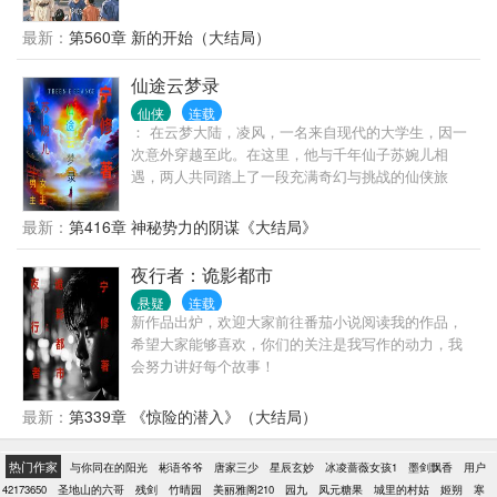
写上:算命，备注:不准不要钱。 “阿嫲，你女儿不是失
踪，在你女婿家灶台里哦。” 一天后，翠城城郊一民屋
最新：
第560章 新的开始（大结局）
灶台挖出死尸传遍街市。 “妹子，等会儿你男友给你的
烟别抽。” 半小时后，街市口发生枪战，警车带走了穷
仙途云梦录
凶极恶的毒贩。 “叔，你儿子跟你媳妇在大战呢，现在
仙侠
连载
回去还能看现场。” 十分钟后，楼上赤裸的年轻男子一
： 在云梦大陆，凌风，一名来自现代的大学生，因一
跃而下，慌忙想逃，被围住。 有不信邪的男人去算
次意外穿越至此。在这里，他与千年仙子苏婉儿相
命。 苏尘掐指一算:“你是逃犯!” 渐渐地，春明街上的人
遇，两人共同踏上了一段充满奇幻与挑战的仙侠旅
都知道，苏尘何止会算命？这后生仔牛着嘞……
程，书写属于自己的传奇。 ： 男主角：凌风，性格坚
韧，智慧过人，拥有现代世界的知识。穿越后逐渐觉
最新：
第416章 神秘势力的阴谋《大结局》
醒体内的仙力，成为一代仙侠。 女主角：苏婉儿，云
梦大陆上的仙子，拥有千年修行，性格温婉。在凌风
夜行者：诡影都市
的引导下，开始对人间情感有了更深的理解。
悬疑
连载
新作品出炉，欢迎大家前往番茄小说阅读我的作品，
希望大家能够喜欢，你们的关注是我写作的动力，我
会努力讲好每个故事！
最新：
第339章 《惊险的潜入》（大结局）
热门作家
与你同在的阳光
彬语爷爷
唐家三少
星辰玄妙
冰凌蔷薇女孩1
墨剑飘香
用户
42173650
圣地山的六哥
残剑
竹晴园
美丽雅阁210
园九
凤元糖果
城里的村姑
姬朔
寒