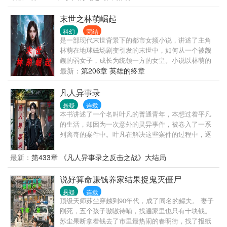
展开热烈追求。尽管姜稚因唐俊熙之死和复仇之事无
心恋爱，但沈卿尘的真诚与坚持逐渐打动了她。两人
末世之林萌崛起
结婚后过着幸福的同居生活，然而，沈卿尘得知父亲
科幻
完结
可能被江陵川和继母谋害，为保护姜稚，他违心提出
是一部现代末世背景下的都市女频小说，讲述了主角
离婚并带回江瑶。姜稚心碎不已，却并未放弃。她暗
林萌在地球磁场剧变引发的末世中，如何从一个被觊
中调查，发现沈卿尘父亲的死因与唐俊熙家族被灭有
觎的弱女子，成长为统领一方的女皇。小说以林萌的
关，背后指向神秘组织。在此期间，姜稚生下龙凤
个人成长和势力扩张为主线，描绘了她如何在末世的
最新：
第206章 英雄的终章
胎，只透露女儿的存在。姜稚在调查中结识被江陵川
混乱中，凭借智慧和勇气，以及神秘系统的帮助，逐
设计谋害的家族之人，共同揭开神秘组织面纱。最
步建立起自己的秩序和势力。故事中，林萌不仅要面
凡人异事录
终，她与沈卿尘在危机中重逢，携手对抗神秘组织。
对末世的残酷挑战，还要应对人性的复杂和权力的斗
在最终对决中，姜稚和沈卿尘生死一线，展现出坚定
悬疑
连载
争，最终带领人们走向新的希望。
本书讲述了一个名叫叶凡的普通青年，本想过着平凡
的爱情和勇气。姜稚也告诉凌轩他们还有一个儿子。
的生活，却因为一次意外的灵异事件，被卷入了一系
神秘组织被摧毁后，正义得到伸张，姜稚和沈卿尘迎
列离奇的案件中。叶凡在解决这些案件的过程中，逐
来幸福美满的结局，儿女茁壮成长，开始肩负起家族
渐发现自己拥有超乎常人的洞察力和推理能力，同时
的责任。他们的爱情成为传奇，家族在他们的带领下
也揭开了一个个隐藏在都市背后的恐怖秘密。在一系
走向更加辉煌的未来。故事中，姜稚展现出坚韧不拔
最新：
第433章 《凡人异事录之反击之战》大结局
列事件中，叶凡遇到各种奇人异事以及奇葩怪物，实
的意志，她与沈卿尘之间爱而不得.....
力也不断提升，随着实力不断提升，最后发现一个又
说好算命赚钱养家结果捉鬼灭僵尸
一个关于自己的未解之谜，个性鲜明，以软硬不吃，
悬疑
连载
只信自己的真理为主体展开所有情节。
顶级天师苏尘穿越到90年代，成了同名的鳏夫。 妻子
刚死，五个孩子嗷嗷待哺，找遍家里也只有十块钱。
苏尘果断拿着钱去了市里最热闹的春明街，找了报纸