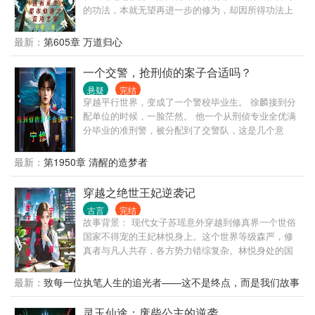
探索宇宙起源秘密的过程中，面临生死抉择，最终凭
的功法，本就无望再进一步的修为，却因所得功法上
借坚定的信念和强大的实力找到解决办法。 结局： 叶
说，此境界之上还有境界。于是经过深思之后，决定
凡和苏柔成为了宇宙中至高无上的存在，他们的爱情
重修所得功法；结果却被自己门下得意弟子背叛设
最新：
第605章 万道归心
也永恒不变。他们用自己的力量守护着宇宙的和平与
计，引来仇敌伏杀。本以为即将身陨道消字际，意外
安宁，成为了众人敬仰的传奇。
重生于蓝星21世纪的现代都市，同名同姓的一个外卖
一个交警，抢刑侦的案子合适吗？
员身上，他在都市修行三百载，结识各路英豪，带领
悬疑
完结
大家一路从蓝星修行，再到灵界，仙界，最后重返神
穿越平行世界，变成了一个警校毕业生。 徐麟接到分
界；在神界经过艰难修行，终报大仇；心结打开，一
配单位的时候，一脸茫然。 他一个从刑侦专业全优满
朝顿悟，踏入混沌之境。 这是一个修仙与现代都市交
分毕业的准刑警，被分配到了交警队，这是几个意
融的世界。在修仙界，强者为尊，境界划分明确，从
思？ 不让我干刑侦是吧？ 那好办，我交警也是可以抢
练气、筑基、金丹、元婴、化神等直至道祖，每个境
刑侦的活儿的。 上班第一天，连抓7个惯偷，1个绑架
最新：
第1950章 清醒的造梦者
界皆有天堑鸿沟。道祖境界，已是站在修仙界巅峰，
杀人犯。 第二天，抓捕一个B通。 第三天，挖出了隐
可窥探天地至理，掌控生死轮回。然而，女主却意外
藏10年的惊天大案主犯。 第四天…… 交警大队队
穿越之绝世王妃逆袭记
发现更高境界的存在，从而引发一系列变故。蓝星 21
长：“祖宗，咱是交警，你咋天天往刑侦那边送人？”
世纪的现代都市，科技发达，但在暗处，修仙者的踪
古言
完结
局长：“谁？谁让徐麟去交警队的，
迹若隐若现，古老的修仙传承与现代文明碰撞出神秘
故事背景： 现代女子苏瑶意外穿越到修真界一个世俗
给......................... 在繁华喧嚣的现代都市，高楼大
的火花。
国家不得宠的王妃林悦身上。这个世界等级森严，修
厦如钢铁森林般矗立，街道上车流如织，人们行色匆
真者与凡人共存，各方势力错综复杂。林悦身处的国
匆。这座城市看似充满活力与希望，但在阳光无法直
家虽在世俗界有一定地位，但在修真界却只是微末存
射的角落，犯罪的阴影如潜伏的毒蛇，随时准备出
在。在这个充满挑战与机遇的世界里，林悦凭借着穿
最新：
致每一位执笔人生的追光者——这不是终点，而是我们故事
击。而神秘的灵异事件则如幽灵般若有若无地飘荡，
越后自带的超强系统，开启了一段惊心动魄的逆袭之
的序章
为城市增添了一抹神秘而恐怖的色彩。 主角徐麟原本
旅。 主要人物： 云瑶（苏瑶穿越后）：原本是现代的
灵玉仙途：废柴公主的逆袭
生活在另一个平行世界，一次意外的穿越，让他以警