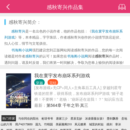
感秋寄兴作品集
感秋寄兴简介：
感秋寄兴
是一名出色的小说作者，他的作品包括：《
我在寰宇发布崩坏系
列游戏
》等，本本精品，字字珠玑，作者感秋寄兴创作的小说情节跌宕起伏、
扣人心弦，情节与文笔俱佳。
书海阁小说网
强烈建议您到正版网站阅读感秋寄兴的作品，您的每一次阅
读都是对作者
感秋寄兴
的认可！如果您在
书海阁小说网
阅读
感秋寄兴
作品时，
遇到问题，请及时反馈，我们将第一时间解决，争取为您奉上愉快的阅读体验!
我在寰宇发布崩坏系列游戏
穿越
完结
[发布游戏+无CP+同人+主角幕后工具人] 穿越到星穹
铁道的世界，获得系统，发布崩坏系列IP游戏 “姬子老
师！不要啊！” 老杨：“崩坏还在追我！？” 知识应当流
通与分享，真理亦是如此，我代表我个人，要求给予
最新：
第564章 千年之羽·其三
所有开拓者接受教育的机会！ “义父！果真吗？义
父！” 剧情把玩家刀到哭，到了匹诺康尼玩家们都傻了
热门作家
与你同在的阳光
彬语爷爷
唐家三少
星辰玄妙
冰凌蔷薇女孩1
墨剑飘香
圣地
（主要写崩三和崩铁，崩三是写主线剧情，活动剧情
山的六哥
用户42173650
园九
竹晴园
美丽雅阁210
凤元糖果
城里的村姑
残剑
寒冰
一类很少描写。）