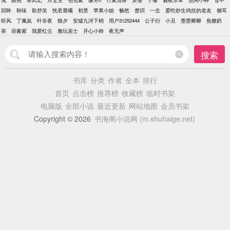
曳
姬朔
寒武记
月宝玉
包包紫
缘分0
竹篱清茶
安缨
宁修
魅夜水草
悠闲小神
雪中
回眸
秋味
歌舒笑
恍若晨曦
初景
苹果小姐
畅然
楚玥
一念
爱吃炒生鸡丝的老友
侧耳
听风
丁佩岚
叶非夜
狼夕
安墟九河下梢
用户31252444
公子衍
小丑
墨墨卿卿
焦糖奶
茶
容酱紫
我爱红尘
雅玩居士
开心小帅
夜无声
搜索
书库
分类
作者
全本
排行
首页
点击榜
推荐榜
收藏榜
临时书架
电脑版
全部小说
最近更新
网站地图
会员书架
Copyright © 2026
书海阁小说网 (m.shuhaige.net)