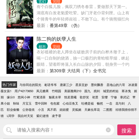
玄幻
完结
有个白狐儿脸，佩双刀绣冬春雷，要做那天下第一。
湖底有白发老魁爱吃荤。缺门牙老仆背剑匣。山上有
个骑青牛的年轻师叔祖，不敢下山。有个骑熊猫扛向
日葵不太冷的少女杀手。 这个江湖，高人出行要注重
最新：
番第49章 （伪）
出尘装扮，女侠行走江湖要注意培养人气，宗派要跟
庙堂打好关系。 而主角，则潇洒带刀，把江湖捅了一
陈二狗的妖孽人生
个通透。 小二，上酒～
都市
完结
衣衫褴褛的老人蹲坐在破败房子前的白桦木墩子上，
喝一口自制的烧酒，抽一口极烈的青蛤蟆旱烟，眯起
眼睛，望着即将落入长白山脉的夕阳，朝身旁一个约
莫六七岁、正陪着一黑一白两头土狗玩耍的小孩子说
最新：
第309章 大结局（下）全书完
道：“浮生，最让东北虎忌惮的畜生，不是皮糙肉厚的
黑瞎子，也不是600斤的野猪王，而是上了山的守山
热门作家
与你同在的阳光
彬语爷爷
唐家三少
星辰玄妙
墨剑飘香
圣地山的六哥
冰凌蔷
犬。”许多年后，老人躺进了一座不起眼的坟包，那个
薇女孩1
用户42173650
凤元糖果
竹晴园
美丽雅阁210
园九
残剑
城里的村姑
寒冰曳
姬
没被大雪天刮烟炮冻死、没被张家寨村民戳脊梁骨白
朔
缘分0
悠闲小神
竹篱清茶
魅夜水草
恍若晨曦
歌舒笑
初景
安缨
宁修
寒武记
苹
眼死的孩子终于走出大山，来到城市，像一条进了山
果小姐
秋味
月宝玉
雪中回眸
包包紫
心动豆鱼叉
吐槽是福
畅然
一念
花与剑
八
的疯狗，咬过跪过低头过，所以荣耀。其爷如老龟，
匹
职业偷懒
公孙筱依
小丑
凤不羁
妞妞蜜
灵狐婉
天麻虫草花
二图图
祢猜我猜你猜不
死于无名。其兄如饥鹰，搏击北方。其父如瘦虎，东
猜
L同学
我自对天笑
紫幻迷情
凌予霏
临碣石。那绰号陈二狗的他，能否打拼出一世荣华？
－－－－－－－－－－－－－－－
搜索