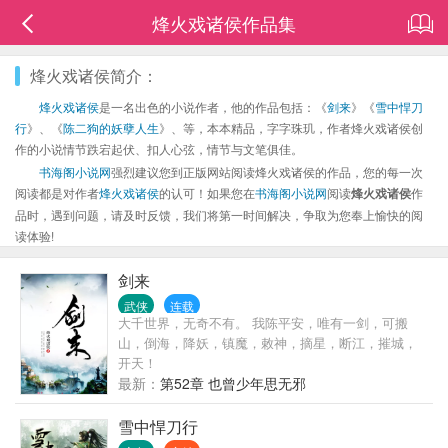
烽火戏诸侯作品集
烽火戏诸侯简介：
烽火戏诸侯
是一名出色的小说作者，他的作品包括：《
剑来
》《
雪中悍刀
行
》、《
陈二狗的妖孽人生
》、等，本本精品，字字珠玑，作者烽火戏诸侯创
作的小说情节跌宕起伏、扣人心弦，情节与文笔俱佳。
书海阁小说网
强烈建议您到正版网站阅读烽火戏诸侯的作品，您的每一次
阅读都是对作者
烽火戏诸侯
的认可！如果您在
书海阁小说网
阅读
烽火戏诸侯
作
品时，遇到问题，请及时反馈，我们将第一时间解决，争取为您奉上愉快的阅
读体验!
剑来
武侠
连载
大千世界，无奇不有。 我陈平安，唯有一剑，可搬
山，倒海，降妖，镇魔，敕神，摘星，断江，摧城，
开天！
最新：
第52章 也曾少年思无邪
雪中悍刀行