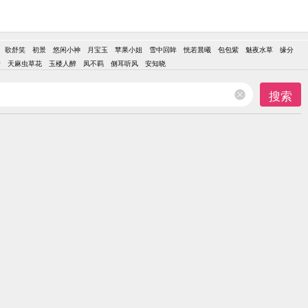
歌舒笑
初景
悠闲小神
月宝玉
苹果小姐
雪中回眸
恍若晨曦
包包紫
魅夜水草
缘分
音
天麻虫草花
玉楼人醉
凤不羁
侧耳听风
安知晓
搜索