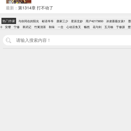
最新：
第1314章 打不动了
热门作家
与你同在的阳光
彬语爷爷
唐家三少
星辰玄妙
用户42173650
冰凌蔷薇女孩1
墨
0
安缨
宁修
寒武记
竹篱清茶
秋味
一念
心动豆鱼叉
畅然
花与剑
五月柚
于修源
楚