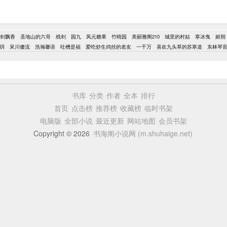
剑飘香
圣地山的六哥
残剑
园九
凤元糖果
竹晴园
美丽雅阁210
城里的村姑
寒冰曳
姬朔
玥
呆川傻流
浩瀚馨语
吐槽是福
爱吃炒生鸡丝的老友
一千万
喜欢九头草的苏寒道
东林琴
书库
分类
作者
全本
排行
首页
点击榜
推荐榜
收藏榜
临时书架
电脑版
全部小说
最近更新
网站地图
会员书架
Copyright © 2026
书海阁小说网 (m.shuhaige.net)