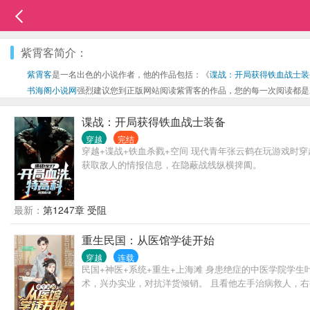
紫霄客简介：
紫霄客
是一名出色的小说作者，他的作品包括：《
谍战：开局获得铁血战士装
书海阁小说网
强烈建议您到正版网站阅读紫霄客的作品，您的每一次阅读都是
谍战：开局获得铁血战士装备
穿越
完结
穿越+谍战+铁血杀戮+空间 现代青年张云鹤在玩游戏
获取敌人的情报信息，在隐蔽战线纵横捭阖。
最新：
第1247章 受阻
重生民国：从医馆学徒开始
穿越
连载
民国+神医+系统+重生+上海滩 身患绝症的中医学院学
术，兴办实业，对抗洋货倾销。 且看他左手治病救人，