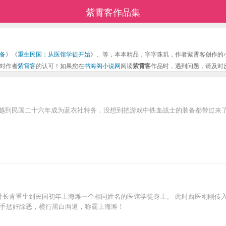
紫霄客作品集
备
》《
重生民国：从医馆学徒开始
》、等，本本精品，字字珠玑，作者紫霄客创作的
对作者
紫霄客
的认可！如果您在
书海阁小说网
阅读
紫霄客
作品时，遇到问题，请及时
时穿越到民国二十六年成为蓝衣社特务，没想到把游戏中铁血战士的装备都带过来
生叶长青重生到民国初年上海滩一个相同姓名的医馆学徒身上。 此时西医刚刚
右手惩奸除恶，横行黑白两道，称霸上海滩！