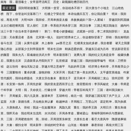
南海
我，最强毒士，女帝直呼活阎王
历史：刷视频吐槽历朝历代
最近更新
回到明初做藩王
大明第一贪官，你说咱杀不得？
回大唐当个小地主
江山绝色
榜
陛下，你管这叫没落寒门？
红楼之宁荣在世
本诗仙拥兵百万，你让我自重？
明末：我崇
祯，再造大明
大明1629：我崇祯，开局单挑皇太极
杀敌换媳妇？我一人屠城！
穿越回到民国姨
太太们都想整死我
官人很忙
王莽：帝系统开局杀穿三国
两汉往事
三国之蜀汉我做主
婚内约
法三十章？你当本世子舔狗呀！
寒门：带着小娇妻崛起
贞观第一奸臣，李二求我别辞职！
龙血
三国：天命重启者
圣殊
北宋第一狠人
说好打猎养未亡人，你这都快登基了
郑锦：我在南明的
奋斗生涯
三国：从黄巾起家
木上春秋
pai算尽之后
红楼美女如此多娇，我全都要
诸天之我要
随心所欲
从部落少主到帝国皇帝
明末乞活帅
刚谈恋爱的我，穿越东汉成为吕布
世说新语背后
的魏晋
我朱允凡：双魂辅佐洪武大帝
明末最强寒门
龙腾九霄：我的结义兄弟是皇帝
核爆扶桑
后，我重生北宋
汉鼎新章从丹阳到天下
乱世棋谋
穿越三国：我的技能带编号
明末：刀劈崇
祯
赵云别传
修仙无耻之徒，穿越大明之意难平
马奴的帝王路
经济博士考科举，开局卷哭众少
爷
三国董牧传：董卓的董，放牧的牧
大宋开局：我成了第一美女的男人
太平盛世英雄血
咋家
世代贱民，我却金榜题名
大唐太宗在秦末
最强太子
逆天林冲：开局截胡二龙山
琼州启明
穿
唐：长安第一纨绔，开局先抄家
我的室友是西班牙公主
推背图前传：李淳风秘史
大秦：帝师是
个科学家
大明：我，天命状元，打爆全球
穿越大明：带着百科闯天下
三国：请叫我汉献大
帝！
开局被卖，我六元及第，族谱单开
五胡终结，南北一统
我穿越三国实现了共产主义
人间
监国
大唐：新婚当夜，天仙抱女来认爹
欧越神农：开局瓯江，万里山河
谋定乾坤，我为执棋
人
大唐执棋人
崇祯：我这一生如履薄冰
凤隐九宸
重生：我的帝王路
大明日月：重生朱雄
英，我即天命
我在明末当流民
水浒武松：开局杀李逵，重铸梁山
青铜帝国特种兵与墨家机
关
三国：开局硬抢徐州
我，崇祯，开局清算东林党
大唐长生者：看尽大唐风华
隋唐诡事辑
录
大秦：横扫全球
明末新帝：崇祯的时空革命
山河血：蜀魂铮
暴君崇祯：再续大明三百
年！
二十国风云之风起神州
正德革新：理工天子
水浒窝囊废？我是摸着天
世界名着异闻