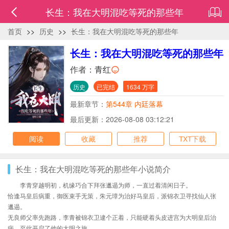
长生：我在大明混吃等死的那些年
首页
>>
历史
>>
长生：我在大明混吃等死的那些年
长生：我在大明混吃等死的那些年
作者：
青红
历史
已完结
1634 万字
最新章节：
第544章 内廷落幕
最后更新：2026-08-08 03:12:21
阅读
收藏
推荐
TXT下载
长生：我在大明混吃等死的那些年小说简介
李青穿越明初，机缘巧合下拜张邋遢为师，一直过着清闲日子。
恰逢马皇后病重，御医束手无策，朱元璋为治好马皇后，派锦衣卫寻找仙人张
邋遢。
无良师父率先跑路，李青被锦衣卫逮个正着，只能硬着头皮进宫为大明皇后治
病，至此开启了他的大明之旅。