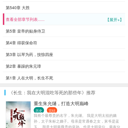
第540章 大胜
查看全部章节列表......
【展开+】
第5章 皇帝的贴身侍卫
第4章 得获保命符
第3章 以琴为药，技惊四座
第2章 暴躁的朱元璋
第1章 人在大明，长生不死
《长生：我在大明混吃等死的那些年》推荐
重生朱允熥，打造大明巅峰
历史
完结
我有个最尊贵的名字，朱允熥。 我是大明太祖的嫡
孙，太子朱标之嫡子。母亲是常遇春之女，舅爷是蓝
玉。 我是大明最尊贵的皇孙，也是大明皇位，最有分