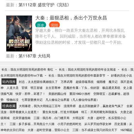
最新：
第1112章 盛世守护《完结》
大秦：最狠丞相，杀出个万世永昌
历史
完结
穿越大秦，柳白一路直升大秦左丞相，开局坑杀叛乱
降卒七千人。 回到咸阳，当所有人都在摩拳擦掌准备
弹劾这位丞相的时候，才发现一切都只是一个开始。
“启禀陛下，左丞相柳白，在懿文宫直接磕死了中车府
令赵高！” “启禀陛下，锦衣卫带刀，将旧六国勋贵全
最新：
第1187章 大结局
砍了，然后定制了上好的棺木，说让它们回故土和老
祖宗团圆，保持整整齐齐一家人！” “启禀陛下，左丞
-
-
长生：我在大明混吃等死的那些年 青红
长生：我在大明混吃等死的那些年全文阅读
长生：我
相柳白的门客，那个叫韩信的家伙....带着一千骑把匈
-
-
在大明混吃等死的那些年txt下载
长生：我在大明混吃等死的那些年最新章节
好看的历史小说
奴王庭给偷了，冒顿单于现在正在咸阳跳草原舞呢！”
站内强推
封总，太太想跟你离婚很久了
万界武尊
超级吞噬系统
烟雨楼
魔天记
我不是戏
“陛下不好了！仙师徐福被扔进丹炉炼了！” “...” 随着一
神
人道大圣
官狱
明王首辅
太古至尊神
恶魔的专属：丫头，你好甜
极品通灵系统
史上最
道道奏疏呈上，群臣尽皆跪在章台宫外不起，始皇陛
强炼气期
快穿：邪帝，坏透了！
美丽的圌山传
重回1982小渔村
空降萌宝：总裁爹地，超强
下大怒：“再杀，我大秦都没人了！” 然而，柳白微微
势
怪物出没
七零甜妻撩夫记
凡人修仙之仙界篇（凡人修仙传仙界篇）
一笑，随手绘制世界地图：“陛下，要不...您委屈一
经典收藏
大明暴君，我为大明续运三百年
流氓帝师
盘点历朝败家子，嬴政老朱气疯了
全家
下，当一下蓝星球长？城墙喜欢欧美的还是西域的？”
流放：我带着嫂夫人去逃荒！
重生朱允熥，打造大明巅峰
特工：开局郑耀先和我接头
大唐之超
级商城
北宋穿越指南
三国：我吕布，白门楼开局
大明边军
大唐：超时空，长乐晋阳小公
主！
三国：多子多福，开局燕云十八骑
小兕子的悠闲时光
从斗罗开始俘获女神
历史直播：从
神奇的太宗们开始
大唐：超时空穿越，晋阳小公主
三国：当不成谋士我只好四分天下
1627崛起