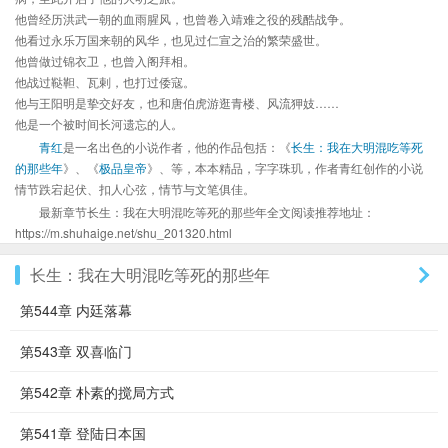
他曾经历洪武一朝的血雨腥风，也曾卷入靖难之役的残酷战争。
他看过永乐万国来朝的风华，也见过仁宣之治的繁荣盛世。
他曾做过锦衣卫，也曾入阁拜相。
他战过鞑靼、瓦剌，也打过倭寇。
他与王阳明是挚交好友，也和唐伯虎游逛青楼、风流狎妓……
他是一个被时间长河遗忘的人。
青红
是一名出色的小说作者，他的作品包括：《
长生：我在大明混吃等死
的那些年
》、《
极品皇帝
》、等，本本精品，字字珠玑，作者青红创作的小说
情节跌宕起伏、扣人心弦，情节与文笔俱佳。
最新章节长生：我在大明混吃等死的那些年全文阅读推荐地址：
https://m.shuhaige.net/shu_201320.html
长生：我在大明混吃等死的那些年
第544章 内廷落幕
第543章 双喜临门
第542章 朴素的搅局方式
第541章 登陆日本国