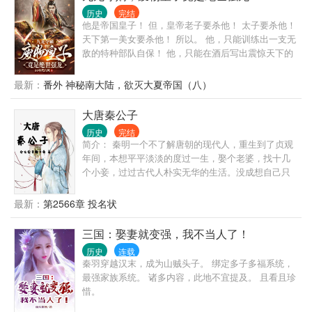
历史
完结
他是帝国皇子！ 但，皇帝老子要杀他！ 太子要杀他！
天下第一美女要杀他！ 所以。 他，只能训练出一支无
敌的特种部队自保！ 他，只能在酒后写出震惊天下的
诗词！ 他，只能虎躯一震，将封地治理成世外桃源，
让四方能臣武将皆来投！ 就这样，他引得天下美人心
最新：
番外 神秘南大陆，欲灭大夏帝国（八）
生爱慕！ 众问：“你这么优秀，当皇帝否？” ......已有
300多万字的精品小说，请放心追更！
大唐秦公子
历史
完结
简介： 秦明一个不了解唐朝的现代人，重生到了贞观
年间，本想平平淡淡的度过一生，娶个老婆，找十几
个小妾，过过古代人朴实无华的生活。没成想自己只
是在庄子里随便吹吹牛，居然受到了各方大佬的觊
觎。李世民没事就带着一家老小来蹭饭，世家门阀到
最新：
第2566章 投名状
处使绊子。好既然你们不让我好过，大家都甭想快
乐。
三国：娶妻就变强，我不当人了！
历史
连载
秦羽穿越汉末，成为山贼头子。 绑定多子多福系统，
最强家族系统。 诸多内容，此地不宜提及。 且看且珍
惜。