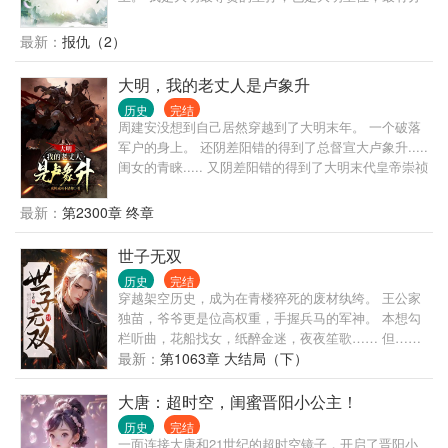
量的，最为合法的继承人。 我将开创一个不一样的大
明，风华无双，日月昌明。海纳百川，四海来拜。
最新：
报仇（2）
大明，我的老丈人是卢象升
历史
完结
周建安没想到自己居然穿越到了大明末年。 一个破落
军户的身上。 还阴差阳错的得到了总督宣大卢象升.....
闺女的青睐..... 又阴差阳错的得到了大明末代皇帝崇祯
的看好。 于是乎，周建安在多重帮助之下，快速发
展。 建虏：什么，周建安他又出关打草谷了？ 草原诸
最新：
第2300章 终章
部：求求你了周爷，牛羊真的没有了啊！ 李自成：
我...................既生瑜何生亮！噗............
世子无双
历史
完结
穿越架空历史，成为在青楼猝死的废材纨绔。 王公家
独苗，爷爷更是位高权重，手握兵马的军神。 本想勾
栏听曲，花船找女，纸醉金迷，夜夜笙歌…… 但……
番邦蛮夷想他死。 世家门阀想他死。 就连皇帝也做局
最新：
第1063章 大结局（下）
想弄死他。 卫渊很慌，但却不完全慌。 以纨绔人设，
一路横冲直撞，从京师到江南，从庙宇到朝堂，从边
大唐：超时空，闺蜜晋阳小公主！
关到草原，留下赫赫威名。 当所有人反应过来时，发
历史
完结
现他追随者名将如云，手握百万雄师，拥兵自重。
一面连接大唐和21世纪的超时空镜子，开启了晋阳小