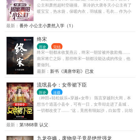
公主和萧然超时空碰撞。 寒冷的大唐冬天小公主有了
暖宝宝，热水袋，保暖内衣，羽绒服，毛衣... 作为小
吃货，各种糖果，糕点，奶茶小零食自然是不能少
的。 土豆，玉米，红薯，这些不属于大唐的东西出现
最新：
番外 小公主小萧然入学（1）
在大唐。 小公主：小囔君，窝要七又又！ 小公主：窝
哒，这些都系窝哒！小囔君也系窝哒！ 李丽质：叫姐
终宋
夫！ 小公主：姐夫也系窝哒！ 李丽质：你知不知道为
历史
完结
什么叫姐夫？
终宋一朝都未收复燕云，终宋一朝皆被外敌欺侮……
南宋将亡之际，那些终宋一朝都没能达成的伟业，他
要做到。
最新：
新书《满唐华彩》已发
流氓县令：女帝裙下臣
历史
连载
（种田+轻松娱乐+穿越+女帝） 陈言穿越到大周，本
想当个逍遥小县令，可有一日，女帝却走进了县城，
一切都改变了…… “这，竟然有细如沙，白如雪，比饴
糖还好吃的糖？” “这，水泥铸造的城墙？” “对，这个叫
啥？电梯？” 从那天开始，陈言的梦碎了，不过想想，
最新：
第1868章 认父
做一个拿下女帝的男人，似乎也不错？
九龙夺嫡，废物皇子竟是绝世强龙