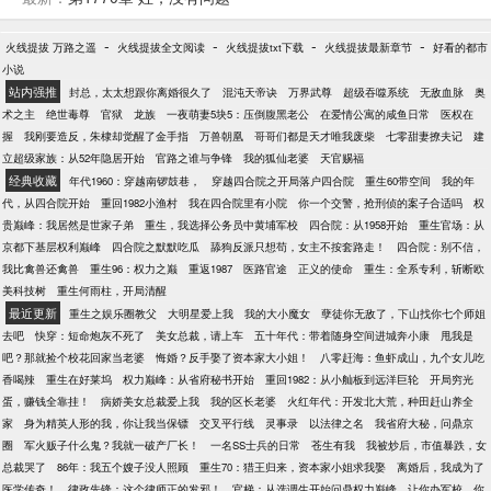
柴恶少？》、《我爸的老婆这么多，还个个都疼
在面前的颁奖人竟然和他有七分相似。 从此，青云直
我》、《最强家族之影子少主》！
上，官路亨通。
-
-
-
-
火线提拔 万路之遥
火线提拔全文阅读
火线提拔txt下载
火线提拔最新章节
好看的都市
小说
站内强推
封总，太太想跟你离婚很久了
混沌天帝诀
万界武尊
超级吞噬系统
无敌血脉
奥
术之主
绝世毒尊
官狱
龙族
一夜萌妻5块5：压倒腹黑老公
在爱情公寓的咸鱼日常
医权在
握
我刚要造反，朱棣却觉醒了金手指
万兽朝凰
哥哥们都是天才唯我废柴
七零甜妻撩夫记
建
立超级家族：从52年隐居开始
官路之谁与争锋
我的狐仙老婆
天官赐福
经典收藏
年代1960：穿越南锣鼓巷，
穿越四合院之开局落户四合院
重生60带空间
我的年
代，从四合院开始
重回1982小渔村
我在四合院里有小院
你一个交警，抢刑侦的案子合适吗
权
贵巅峰：我居然是世家子弟
重生，我选择公务员中黄埔军校
四合院：从1958开始
重生官场：从
京都下基层权利巅峰
四合院之默默吃瓜
舔狗反派只想苟，女主不按套路走！
四合院：别不信，
我比禽兽还禽兽
重生96：权力之巅
重返1987
医路官途
正义的使命
重生：全系专利，斩断欧
美科技树
重生何雨柱，开局清醒
最近更新
重生之娱乐圈教父
大明星爱上我
我的大小魔女
孽徒你无敌了，下山找你七个师姐
去吧
快穿：短命炮灰不死了
美女总裁，请上车
五十年代：带着随身空间进城奔小康
甩我是
吧？那就捡个校花回家当老婆
悔婚？反手娶了资本家大小姐！
八零赶海：鱼虾成山，九个女儿吃
香喝辣
重生在好莱坞
权力巅峰：从省府秘书开始
重回1982：从小舢板到远洋巨轮
开局穷光
蛋，赚钱全靠挂！
病娇美女总裁爱上我
我的区长老婆
火红年代：开发北大荒，种田赶山养全
家
身为精英人形的我，你让我当保镖
交叉平行线
灵事录
以法律之名
我省府大秘，问鼎京
圈
军火贩子什么鬼？我就一破产厂长！
一名SS士兵的日常
苍生有我
我被炒后，市值暴跌，女
总裁哭了
86年：我五个嫂子没人照顾
重生70：猎王归来，资本家小姐求我娶
离婚后，我成为了
医学传奇！
律政先锋：这个律师正的发邪！
官梯：从选调生开始问鼎权力巅峰
让你办军校，你