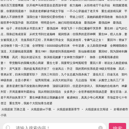
佣兵百万震慑鹰酱
扒开相声马褂里面全是西游辛密
权力巅峰：从拒绝省厅千金开始
刚觉醒透视
眼，你要跟我退婚？
张易发老师解读书籍文字版
一不小心穿越成了老天爷
重生成游戏玩家
平
庸的人不拯救世界
顶我仕途？我转投纪委你慌啥！
带娃上综艺，孩她妈杨蜜求我收敛
独自在异
能世界中闯荡升级
医武双绝
明明是合约，她们却想假戏真做
最强战神
最强战神
最强战
神
仙子，求你别再从书里出来了
最强战神
举国飞升！十四亿魔修吓哭异界
重生85：运气好亿
点，我靠赶海成首富
从村支书到仕途巅峰
规则怪谈：但我养的是邪神啊
重生64，猎人出身，妻
女被我宠上天
充值系统不正经，开局暴打拜金女
我反派他哥，专薅气运之女！
重回70：替妹下
乡没物资？我一天三顿
全球警报！SSSSS级仙尊归来
中年逆袭，女儿助我变神豪
全网嘲我模仿
顶流，天后砸钱逼我退圈
重生1961：我的签到系统能种田
医仙纵横花都
重回62，我为国铸剑薅
哭鹰酱
高武：我以剑道证长生
扮演校花她爹？女神努力我躺平！
御兽：全网看我暴虐前
妻！
带货翻车的我曝光黑心商家
重生七零，我要帮父亲鸣冤昭雪
重回八零：谁说女儿都是赔钱
货？
灵气复苏：我的捉鬼系统开挂了
仕途风云：升迁
我的黑科技系统是18级文明造物
高武：
替弟从军，归来问我要军职？
消失三年回归，九个女总裁为我杀疯了
退役兵王：归途无名
契约
神级兽娘，全是小萝莉！
猛男闯莞城，从四大村姑开始
凡尘战场
军阀：从搬空上海兵工厂开
始
废兽逆袭打脸不按套路出牌的神兽
顶级玩家回归，但是是吟游诗人
我和她的合租条约
神豪
判官：开局直播审判霸座仙
我从明朝活到现在
女多男少：全世界都想和我谈恋爱
重生官场：从
老干局开始执掌天下
重生神豪系统让我躺赢全球
被虐88次，真真少爷心死离家
市场监管七十年
变迁
重生荒年，我捡个大院知青当老婆
-
-
-
-
火线提拔 万路之遥
火线提拔txt下载
火线提拔最新章节
火线提拔全文阅读
好看的都市
小说
搜索