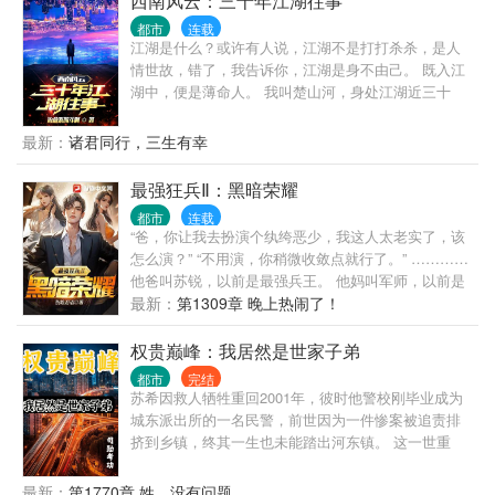
西南风云：三十年江湖往事
都市
连载
江湖是什么？或许有人说，江湖不是打打杀杀，是人
情世故，错了，我告诉你，江湖是身不由己。 既入江
湖中，便是薄命人。 我叫楚山河，身处江湖近三十
年，做过小弟，办过大哥，远走边境临沧对峙过亡命
徒，也曾在声势巅峰之时，整个西南无人争锋。 也曾
最新：
诸君同行，三生有幸
锒铛入狱，三进三出，还完自己所有罪孽。 这是我的
故事，也是一个老江湖混子的回忆录，自白书。
最强狂兵Ⅱ：黑暗荣耀
都市
连载
“爸，你让我去扮演个纨绔恶少，我这人太老实了，该
怎么演？” “不用演，你稍微收敛点就行了。” …………
他爸叫苏锐，以前是最强兵王。 他妈叫军师，以前是
超级智囊。 他叫苏无际，同时遗传了最强身体和最强
最新：
第1309章 晚上热闹了！
大脑，却只想躺平摆烂，每天灯红酒绿，美女环绕，
恶名远扬。 而认识他的都没想到，这个废柴纨绔，却
权贵巅峰：我居然是世家子弟
成了苏家的影子少主。 他站在黑夜与阴影之中搅动风
都市
完结
云，却让那些太阳底下的人瑟瑟发抖。 苏家曾是第一
苏希因救人牺牲重回2001年，彼时他警校刚毕业成为
家族，隐姓埋名二十五年，渐渐被世人遗忘，随着苏
城东派出所的一名民警，前世因为一件惨案被追责排
无际摘下了纨绔的面具，最强家族，卷土重来！
挤到乡镇，终其一生也未能踏出河东镇。 这一世重
………… 本书名字还可以是：《开局只想当混混，我
来，苏希发誓要抓住所有机会向上爬。 而让他始料未
爸竟是最强狂兵》、《顶级三代归来，都以为我是废
及的是，当他抓获超级通缉犯走上领奖台时，发现站
最新：
第1770章 姓，没有问题