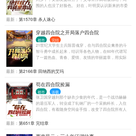
围的人也没了好脸色。 好在，叶明昊认识新来的市委
书记，他从最底层开始，抓住每一个机会，一步一步
往上爬，终于成为别人眼中的靠山。 山高人为峰，且
最新：
第1570章 杀人诛心
看小人物弄潮新时代！
穿越四合院之开局落户四合院
都市
完结
21世纪大学生士兵陈晋魂穿，在与四合院众禽兽的斗
智斗勇中成长起来，结识等各色人物，在60年代谱写
了一篇热血、青春、爱情、友情的华丽篇章，用实际
行动为自己、为朋友、为爱人、为国家走出了自己的
路。
最新：
第2166章 田纳西的艾玛
苟在四合院捡漏
都市
连载
张卫国穿越到那个缺衣少食的年代，是一个战功赫赫
的退伍军人，转业成了轧钢厂的一个采购科长，入住
四合院，有着随身空间金手指，改变了四合院所有人
的命运。 天道不公，命运坎坷，一力破之。 而看张卫
国在这个动乱的年代，书写自己的传奇！
最新：
第651章 完结章