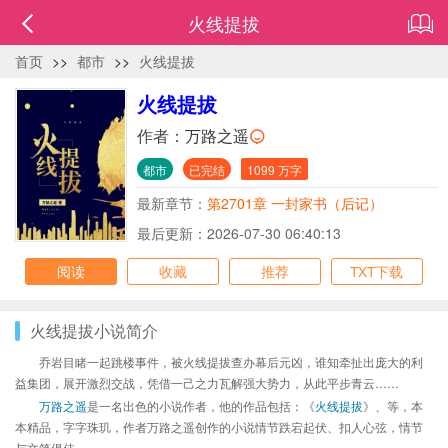
火线提拔
首页
>>
都市
>>
火线提拔
火线提拔
作者：
万路之遥
都市
已完结
1099 万字
最新章节：
第2701章 一封家书（后记）
最后更新：2026-07-30 06:40:13
阅读
收藏
推荐
TXT下载
火线提拔小说简介
乔岩目睹一起跳楼事件，被火线提拔查办幕后元凶，谁知牵扯出庞大的利
益集团，展开激烈交战，凭借一己之力瓦解强大势力，从此平步青云……
万路之遥
是一名出色的小说作者，他的作品包括：《
火线提拔
》、等，本
本精品，字字珠玑，作者万路之遥创作的小说情节跌宕起伏、扣人心弦，情节
与文笔俱佳。