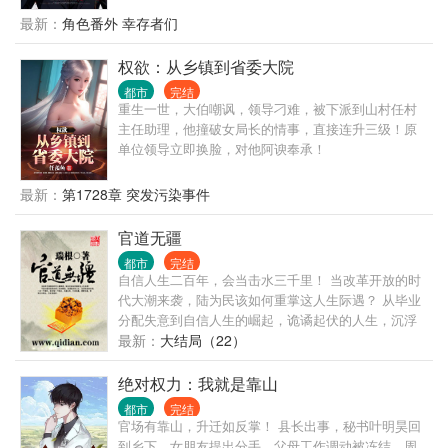
自己当人。” “？” ... 自我介绍一下，我叫程实，从不骗
最新：
角色番外 幸存者们
人的程实。 什么，你没听说过我？ 没关系，你只是还
没被我骗过。 很快，你就会记得了。 ... 书名，其他均
权欲：从乡镇到省委大院
为推广。 无系统，不无敌，非爽文，介意慎入 ...
都市
完结
重生一世，大伯嘲讽，领导刁难，被下派到山村任村
主任助理，他撞破女局长的情事，直接连升三级！原
单位领导立即换脸，对他阿谀奉承！
最新：
第1728章 突发污染事件
官道无疆
都市
完结
自信人生二百年，会当击水三千里！ 当改革开放的时
代大潮来袭，陆为民该如何重掌这人生际遇？ 从毕业
分配失意到自信人生的崛起，诡谲起伏的人生，沉浮
跌宕的官场，一步一个脚印，抓住每一个机会，大道
最新：
大结局（22）
无形，行者无疆，漫漫官道，唯有胸怀天地，志存高
远，方能直抵彼岸。 各位书友要是觉得《官道无疆》
绝对权力：我就是靠山
还不错的话请不要忘记向您QQ群和微博里的朋友推荐
都市
完结
哦！
官场有靠山，升迁如反掌！ 县长出事，秘书叶明昊回
到乡下，女朋友提出分手，父母工作调动被冻结，周