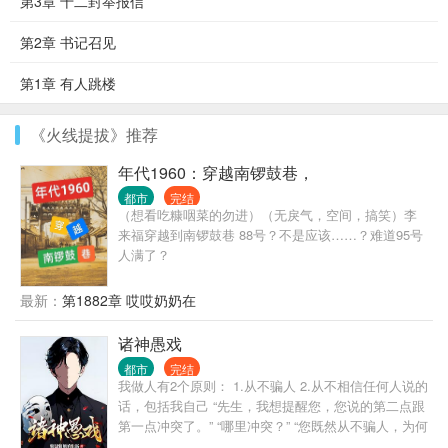
第3章 十二封举报信
第2章 书记召见
第1章 有人跳楼
《火线提拔》推荐
年代1960：穿越南锣鼓巷，
都市
完结
（想看吃糠咽菜的勿进）（无戾气，空间，搞笑）李
来福穿越到南锣鼓巷 88号？不是应该……？难道95号
人满了？
最新：
第1882章 哎哎奶奶在
诸神愚戏
都市
完结
我做人有2个原则： 1.从不骗人 2.从不相信任何人说的
话，包括我自己 “先生，我想提醒您，您说的第二点跟
第一点冲突了。” “哪里冲突？” “您既然从不骗人，为何
不相信自己说的话呢？” “哦，抱歉，忘了说，我没把