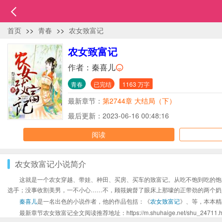
首页
>>
青春
>>
农女致富记
农女致富记
作者：
秦喜儿
青春
已完结
1163 万字
最新章节：
第2744章 大结局（下）
最后更新：2023-06-16 00:48:16
阅读
农女致富记小说简介
这就是一个农女穿越、带娃、种田、买房、买车的致富记。从吃不饱到吃的饱
选手；没事收割美男，一不小心……不，顾筱婉督了眼床上那嚎的正带劲的两个奶
秦喜儿
是一名出色的小说作者，他的作品包括：《
农女致富记
》、等，本本精
最新章节农女致富记全文阅读推荐地址：https://m.shuhaige.net/shu_24711.h