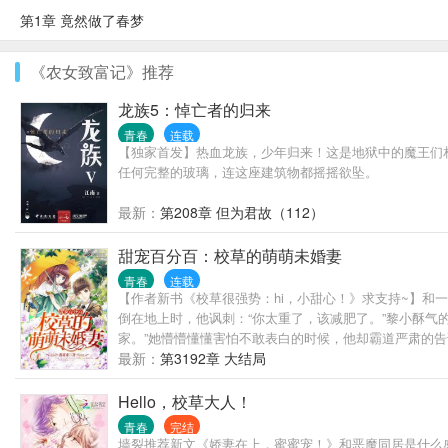
第1章 竟然做了春梦
《农女致富记》推荐
龙族5：悼亡者的归来
青春
连载
【独家首发】热血龙族，少年归来！这是地狱中的魔王们
任何完整的玻璃，连这座建筑物都摇摇欲坠。
最新：
第208章 但为君故（112）
甜宠百分百：校草的萌萌未婚妻
青春
连载
【作者新书《校草很强势：hi，小甜心！》求支持~】和
倒在地上时，他讽刺：“你太重了，该减肥了。”黎小酥
家。”她懵懵懂懂害怕不敢表白的时候，他却霸道严肃的告
最新：
第3192章 大结局
Hello，校草大人！
青春
完结
墙裂推荐新文《娇妻在上，蜜蜜宠！》和恶魔同居是什么感