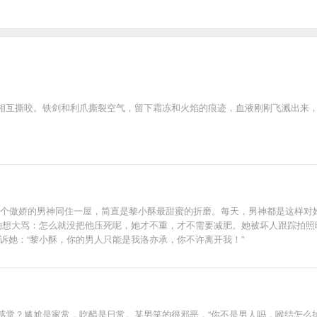
相互撕咬。铁剑和利爪撕裂空气，留下霜冻和火焰的痕迹，血液刚刚飞溅出来
一个傲娇的男神同住一屋，简直是黎小酥最甜蜜的折磨。每天，男神都是这样对
气的想大骂：怎么就没把他压死呢，她才不重，才不需要减肥。她被坏人跟踪拍照
诉她：“黎小酥，你的男人只能是我洛亦承，你不许离开我！”
觉？尴尬是家常，吃醋是日常。某男笑的很邪恶，“你不是男人吗，喉结怎么掉了