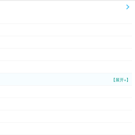
【展开+】