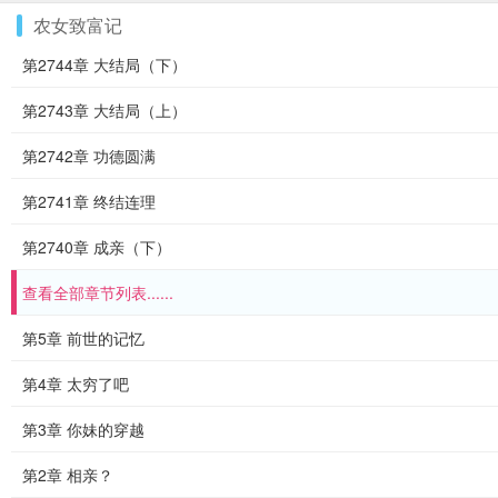
农女致富记
第2744章 大结局（下）
第2743章 大结局（上）
第2742章 功德圆满
第2741章 终结连理
第2740章 成亲（下）
查看全部章节列表......
第5章 前世的记忆
第4章 太穷了吧
第3章 你妹的穿越
第2章 相亲？