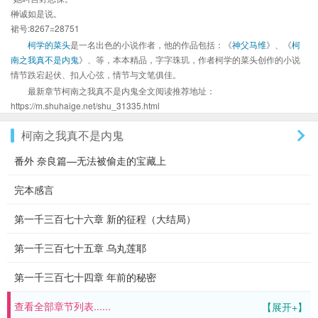
榊诚如是说。
裙号:8267=28751
柯学的菜头
是一名出色的小说作者，他的作品包括：《
神父马维
》、《
柯
南之我真不是内鬼
》、等，本本精品，字字珠玑，作者柯学的菜头创作的小说
情节跌宕起伏、扣人心弦，情节与文笔俱佳。
最新章节柯南之我真不是内鬼全文阅读推荐地址：
https://m.shuhaige.net/shu_31335.html
柯南之我真不是内鬼
番外 奈良篇—无法被偷走的宝藏上
完本感言
第一千三百七十六章 新的征程（大结局）
第一千三百七十五章 乌丸莲耶
第一千三百七十四章 年前的秘密
查看全部章节列表......
【展开+】