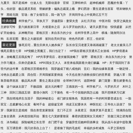
杀谁，你这娃儿咋就听不明白呢？” ------- PS：已有万
九重天
我不是戏神
仕途人生
无限动漫录
官狱
王牌特种兵
超神机械师
恶魔的专属：丫
订完本作品《世子很凶》，多女主架空武侠，有兴趣
头，你好甜
极品通灵系统
替嫁娇妻：偏执总裁宠上瘾
梦幻西游：重生逆袭当首富
明末钢铁大
的大佬可以瞅一眼。书友群：703462253
亨
黑暗无限
官场：救了女领导后，我一路飞升
开局同学会上中奖两亿五千万
经典收藏
柯学捡尸人
宰执天下
穿越星际：妻荣夫贵
从红月开始
中医许阳
快穿之疯批女
主娇软可怜
姜六娘发家日常
大佬退休之后
从斗罗开始的浪人
诸天从婴开始
惊惧盛宴
从挖
矿开始修仙
从神雕开始
霍格沃茨：来自东方的少女
在柯学世界上高中
棋魂：随身阿尔法
狗
乱世宏图
重生之大建筑师
签到在亮剑开始
绝色丹药师：邪王，你好坏
最近更新
惨死后宅，重生归来夫人她杀疯了
队长你宝贝老婆又靠画画破案了
老太太被亲儿子
饿死后重生七零
HP觉醒之黑魔王，我们当定了！
HP我在霍格沃茨通关乙女游戏
HP梦境通未
来，攻略魔王后我反悔了
HP共享梦境后，老伏被我攻略了
斩野
霍格沃茨：来自东方的少女
努
力学习魔法，归来仍是麻瓜
HP叫我女王大人
末世来临我跟着大佬们躺赢
HP：关于我回到了亲
世代的这件事
在霍格沃茨艰难求生
我穿越成了猪八戒他妈
玄幻：我的仙缘靠直播
一吻定情，
冷艳女总裁爱上我
四合院：开局我被富婆倒追
今天也在努力拯救侦探们的世界观
穿越八零：我
靠异能养崽崽
极品风水师
重生之凰女还朝
全球神只时代
追阴神探
豪门宠妻：重生娇妻有点
毒
这个妹妹太甜了
不败战狼
超次元的餐厅
王德发的一生
柯学捡尸人
斗罗的天才
木叶之
三神
回到三国战五胡
最强小渔民
三千黛色
有一千个技能的我怎么输
我不想继承万亿家
产
我在绝地求生当混子
我的神秘老公
侯门娇女狠角色
我居然有一半的时间要变成女生
一胎
双宝：总裁爹地心尖宠
毒鸠千金
超级鉴宝师
俏皮王妃要休夫
神医狂妃：王爷你人设崩了
快
穿：我家宿主是戏精
我在兽世发家致富
玄门不正宗
永夜君王
我泰罗真不是童工
情满四合院
之食全酒美
从构造技能开始
重生七六宠娇要致富
暴君的团宠闺女又戏精了
笑傲江湖之碧海潮
生
冰岛崛起
探险秘闻之长生罪
农门肥千金
穿越异世后她种田搞事业
我从战斗余波中提取属
性
百万调音师：我只好亲自上台了！
是谁偷了我的毛血旺
幸福的乡村咸鱼
斗罗之双枪惊