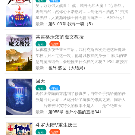
女生
连载
契，万万强大战兽！ 战，域外无尽天魔！ “心浩然，
则剑浩然，然你心不浩然时……剑还浩不浩然？” 招摇
星界战，人族巅峰修士神无疆面向故土，从容坐化！
留下一句似乎勘不破的话语。 至尊之争，天选修士，
最新：
第6103章 我寻一魂（5）
火种道子，远古遗脉，遨游八极，银骨藤花…… 心中
一直有一个声音在叩问。 “你……是谁？” “我掠夺，我
某霍格沃茨的魔文教授
给予，我杀戮，我守护。” “我是过去，现在、未来，
女生
完结
我是镇魔小小！” -------------------------------------- 人物简
从霍格沃茨毕业三年后，菲利克斯再次走进这座魔法
介： 真小小（女主）：我以为自己是乡下厨子，还是
学校，只不过这一次，他是以教授的身份！ 麻瓜的智
吃一锅死一锅的那种，谁知道生父是神魔，养父是大
慧与魔法结合，会碰撞出什么样的火花？ PS1.教授古
佬，闺蜜是大腿？ 紫环（女方闺蜜）：封心绝情一辈
代魔文； PS2.时间线，三小只二年级；
最新：
番外·盛世（大结局）
子，为了股泥石流破功了！ 沈雪舟（小粥粥、焦皮、
男主）：我觉得自己高冷有逼格，可自从傻了后——
回天
偶像包袱丢掉真爽！ 魔立雪（东灵两大至尊之一）：
女生
连载
死去的身体是伟大的，活着的魂是马屁专业户！ 神无
现代废柴顾雨穿越到了修真界，自带金手指给他的任
疆（东灵两大至尊之一）：害，浩然正气一辈子，生
务是回到天界，从此开始了坑爹的修真之旅。同居人
活所迫，临走前坑一波人！ -------------------------------------
——后来被证实特么的根本不是人——是个绝世天
- 最简单版广告：落难神魔公主，绝地重踏先祖路，仙
才，外人面前高大上狂霸拽样样占全，没人的时候变
最新：
第955章 番外小熊的直播341
罚噬族，我让群仙送葬！ 更多惊喜，文中见
身撒娇狂魔真的好吗！炼丹峰的超级打手代表这样的
身份真的好吗！唯一让人庆幸的是，每隔一段时间他
斗罗大陆V重生唐三
就可以回地球一次。顾雨开始乐此不疲地偷偷拐带修
女生
完结