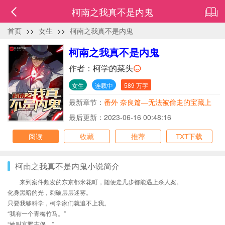
柯南之我真不是内鬼
首页
>>
女生
>>
柯南之我真不是内鬼
柯南之我真不是内鬼
作者：
柯学的菜头
女生
连载中
589 万字
最新章节：
番外 奈良篇—无法被偷走的宝藏上
最后更新：2023-06-16 00:48:16
阅读
收藏
推荐
TXT下载
柯南之我真不是内鬼小说简介
来到案件频发的东京都米花町，随便走几步都能遇上杀人案。
化身黑暗的光，刺破层层迷雾。
只要我够科学，柯学家们就追不上我。
“我有一个青梅竹马。”
“她叫宫野志保。”