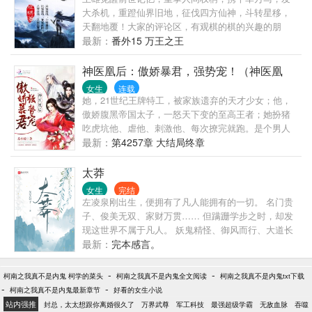
级比你高出太多的大佬，我给你三个建议，跪舔，跪
大杀机，重蹬仙界旧地，征伐四方仙神，斗转星移，
舔，或者跪舔。弱点？不应当，我只是一个能力有限
天翻地覆！大家的评论区，有观棋的棋的兴趣的朋
的小备注。】 象征末世明珠的高塔，被恶念吸引的塔
友，请加微信公众号。
最新：
番外15 万王之王
外畸变怪物，上位者的赌局，探索者的险境，末日中
的陷阱，在你的双眼下，都以调皮的风格呈现。 （书
神医凰后：傲娇暴君，强势宠！（神医凰
友群：560205278）
后）
女生
连载
她，21世纪王牌特工，被家族遗弃的天才少女；他，
傲娇腹黑帝国太子，一怒天下变的至高王者；她扮猪
吃虎坑他、虐他、刺激他、每次撩完就跑。是个男人
就忍不了！他只能猎捕她，宠溺她，诱惑她为他倾
最新：
第4257章 大结局终章
心，谁知最后先掏..
太莽
女生
完结
左凌泉刚出生，便拥有了凡人能拥有的一切。 名门贵
子、俊美无双、家财万贯…… 但蹒跚学步之时，却发
现这世界不属于凡人。 妖鬼精怪、御风而行、大道长
生…… 毫不意外，左凌泉踏上了追寻长生的路途。 高
最新：
完本感言。
人曾言： 九域莽荒，太虚无迹。 修行一道，如长夜无
灯而行，激流无桥而渡。 我辈修士，当谋而后动，万
-
-
柯南之我真不是内鬼 柯学的菜头
柯南之我真不是内鬼全文阅读
柯南之我真不是内鬼txt下载
事‘从心’。 左凌泉谨记教诲，就此凡事顺应心意，为所
-
-
柯南之我真不是内鬼最新章节
好看的女生小说
欲为…… 高人：“等等，是‘从心’，不是让你想杀谁就
站内强推
封总，太太想跟你离婚很久了
万界武尊
军工科技
最强超级学霸
无敌血脉
吞噬