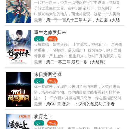
真资源回地球。然而，一次错误的传送，让他看到了
一代神王唐三，带着一点神识在宇宙中遨游，寻找妻
地球的末日，山崩地裂，哀鸿遍野，无力回天。时三
子转世重生的世界。在神识的牵引下，他来到了一个
更。
叫做妖精大陆的地方，而他却发现，这是一个人类为
刍狗的世界……
最新：
第一千一百八十三章 斗罗，大团圆（大结
局
重生之修罗归来
女生
完结
天坑降临，妖族入侵。 上古炼气，神佛仙宝。 意外附
体重生，一名赘婿，逆天崛起！ 我为修罗，脚下当白
骨累累，尸山血海！ 重生归来，敢叫日月换新天，君
临天下！ 琅家军：676088881，欢迎大家！
最新：
第二一零三章 最后一步（大结局）
末日拼图游戏
女生
完结
你一觉醒来，发现自己来到了高塔末世，人类住进高
塔，塔外都是怪物。而你的眼睛里能够看到奇怪的备
注： 【一千六百米外藏着两只恶堕，你在极端愤怒时
一记滑铲，能把它们喂的饱饱的。】 【在你想着蒸煮
最新：
第641章 番外一：深海的禁忌与归来者
油炸之前，最好摸摸它的左侧口袋，千万不要养成杀
怪不舔包的恶习。】 【居然会有人盯着自己的脸看，
凌霄之上
我承认你的脸很有带入感，假如我是人类的话，我可
女生
完结
以给你打9分，当然了，我97分。】 【对方是一个等
王雄觉醒前世记忆，重掌人间权柄，携千军万马，发