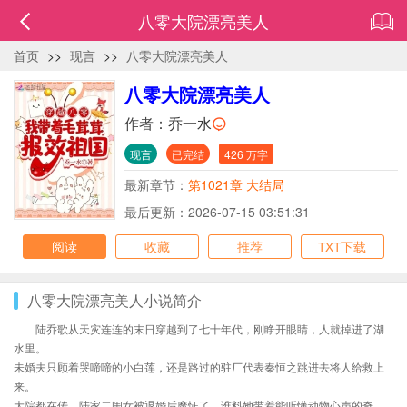
八零大院漂亮美人
首页
>>
现言
>>
八零大院漂亮美人
八零大院漂亮美人
作者：
乔一水
现言
已完结
426 万字
最新章节：
第1021章 大结局
最后更新：2026-07-15 03:51:31
阅读
收藏
推荐
TXT下载
八零大院漂亮美人小说简介
陆乔歌从天灾连连的末日穿越到了七十年代，刚睁开眼睛，人就掉进了湖
水里。
未婚夫只顾着哭啼啼的小白莲，还是路过的驻厂代表秦恒之跳进去将人给救上
来。
大院都在传，陆家二闺女被退婚后魔怔了。谁料她带着能听懂动物心声的奇