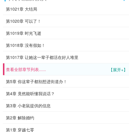
第1021章 大结局
第1020章 可以了！
第1019章 时光飞逝
第1018章 没有假如！
第1017章 让她这一辈子都活在好人堆里
查看全部章节列表......
【展开+】
第5章 你这辈子都别想进街道办！
第4章 竟然能听懂我说话？
第3章 小老鼠提供的信息
第2章 解除婚约
第1章 穿越七零