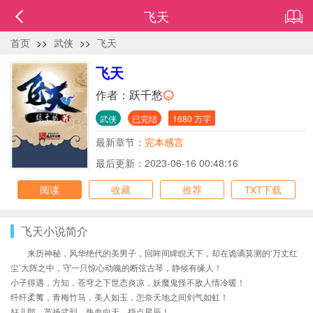
飞天
首页
>>
武侠
>>
飞天
飞天
作者：
跃千愁
武侠
已完结
1680 万字
最新章节：
完本感言
最后更新：2023-06-16 00:48:16
阅读
收藏
推荐
TXT下载
飞天小说简介
来历神秘，风华绝代的美男子，回眸间睥睨天下，却在诡谲莫测的‘万丈红
尘’大阵之中，守一只惊心动魄的断弦古琴，静候有缘人！
小子得遇，方知，苍穹之下世态炎凉，妖魔鬼怪不敌人情冷暖！
纤纤柔荑，青梅竹马，美人如玉，怎奈天地之间剑气如虹！
好儿郎，英扬武烈，热血向天，指点星辰！