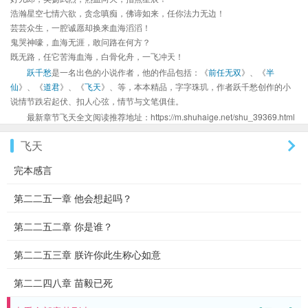
浩瀚星空七情六欲，贪念嗔痴，佛谛如来，任你法力无边！
芸芸众生，一腔诚愿却换来血海滔滔！
鬼哭神嚎，血海无涯，敢问路在何方？
既无路，任它苦海血海，白骨化舟，一飞冲天！
跃千愁
是一名出色的小说作者，他的作品包括：《
前任无双
》、《
半
仙
》、《
道君
》、《
飞天
》、等，本本精品，字字珠玑，作者跃千愁创作的小
说情节跌宕起伏、扣人心弦，情节与文笔俱佳。
最新章节飞天全文阅读推荐地址：https://m.shuhaige.net/shu_39369.html
飞天
完本感言
第二二五一章 他会想起吗？
第二二五二章 你是谁？
第二二五三章 朕许你此生称心如意
第二二四八章 苗毅已死