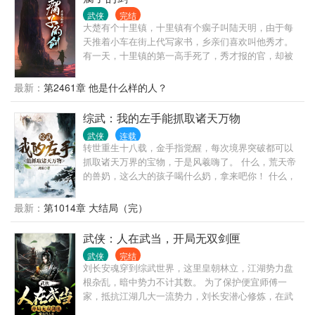
血是妖魔更可怕还是人心？当弱小成为原罪，当公正
武侠
完结
被扭曲，当无人为正义而论，修我妖魔剑，杀出乾朗
大楚有个十里镇，十里镇有个瘸子叫陆天明，由于每
天！你可以善良，但是必须带有自己的锋芒！当无人
天推着小车在街上代写家书，乡亲们喜欢叫他秀才。
为正义而论，若无人愿意为公义而言，那么，我愿成
有一天，十里镇的第一高手死了，秀才报的官，却被
妖为魔杀出朗朗乾坤，左胸这颗纠结万分的心脏，如
卷入一场暗流涌动的权力争夺之中。 那之后，十里镇
果不慎被污染，不慎被摆布，那么在一切到来之前，
出了一个剑神。 没有人知道他是谁，只知道他来无影
最新：
第2461章 他是什么样的人？
这颗...
去无踪，杀人无形。 有一天代人写信时，有人问秀
才，为什么执笔时手一点都不抖。 秀才回他。 “你看
综武：我的左手能抓取诸天万物
我执笔，像不像执剑？” 自此，十里镇剑神，成了天下
武侠
连载
的剑神。
转世重生十八载，金手指觉醒，每次境界突破都可以
抓取诸天万界的宝物，于是风羲嗨了。 什么，荒天帝
的兽奶，这么大的孩子喝什么奶，拿来吧你！ 什么，
罗峰的木伢晶，罗城主哪会在意这点小事情，我的
了！ 什么，萧炎抢来的纳戒，拿走，我拿萧炎的东西
最新：
第1014章 大结局（完）
和炎帝有什么关系！ 还有地板砖的暗器和仙草，这不
拿走还等什么呢，唐三必须薅没了！ ...... 随着境界越
武侠：人在武当，开局无双剑匣
来越高，风羲发现他好像结的因果也越来越多。 方老
武侠
完结
魔的九窍金丹，狠人大帝的九妙不死药，叶天帝的菩
刘长安魂穿到综武世界，这里皇朝林立，江湖势力盘
提子，等等，这头羊该不会是李逼王的吧？ 看着越来
根杂乱，暗中势力不计其数。 为了保护便宜师傅一
越多的宝贝，风羲彻底麻了！ 于是，一个掉落等级的
家，抵抗江湖几大一流势力，刘长安潜心修炼，在武
高武世界，开始在风羲的帮助下，朝着仙武迸发......
当崭露头角。 直至雪月城二城主，独自前来挑战武当