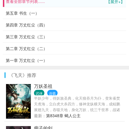
查看全部章节列表......
【展开+】
第五章 书生（一）
第四章 万丈红尘（四）
第三章 万丈红尘（三）
第二章 万丈红尘（二）
第一章 万丈红尘（一）
《飞天》推荐
万妖圣祖
武侠
连载
半妖少年，得妖族圣典，化天狼吞月为仆，变朱雀焚
天煮海，立白虎大杀四方，修神龙纵横天海，成鲲鹏
展翅九天，吞噬天地，身化万妖，统三千世界，战诸
天万主，开宇宙洪荒，立不朽道基，醒掌天下权，醉
最新：
第8348章 蝎人公主
卧美人膝！千万字经验老作者执笔，以两本畅销玄幻
大作练笔打磨沉淀的玄幻恢宏之作，燃爆你的青春热
瘸子的剑