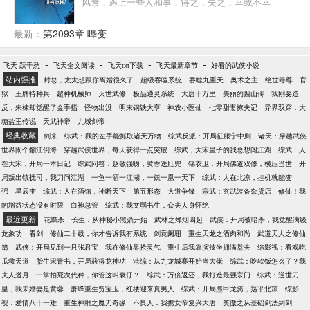
风景，遇上一些人和事，得之，失之，幸或不幸
州、一天下的百姓。 简介三：神宗：王玉昆乃是我留
下的宰辅之才。 哲宗：朕与王卿君臣相得！ 徽宗：就
最新：
第2093章 哗变
是他拍着我肩膀说：“官家多病，端王当勉励！”
-
-
-
-
飞天 跃千愁
飞天全文阅读
飞天txt下载
飞天最新章节
好看的武侠小说
站内强推
封总，太太想跟你离婚很久了
超级吞噬系统
吞噬九重天
奥术之主
绝世毒尊
官
狱
王牌特种兵
超神机械师
灭世武修
极品通灵系统
大唐十万里
美丽的圌山传
我刚要造
反，朱棣却觉醒了金手指
怪物出没
明末钢铁大亨
神农小医仙
七零甜妻撩夫记
异界双穿：大
糖盐王传说
天武神帝
九域剑帝
经典收藏
剑来
综武：我的左手能抓取诸天万物
综武反派：开局征服宁中则
诸天：穿越武侠
世界闹个翻江倒海
穿越武侠世界，每天获得一点突破
综武，大宋皇子的我总想闯江湖
综武：人
在大宋，开局一本日记
综武问答：赵敏强吻，黄蓉送肚兜
锦衣卫：开局佛道双修，横压当世
开
局叛出镇抚司，我刀问江湖
一鱼一酒一江湖，一妖一凰一天下
综武：人在北凉，挂机就能变
强
星辰变
综武：人在酒馆，神断天下
第五形态
大道争锋
宗武：玄武装备杂货店
修仙！我
的增益状态没有时限
白袍总管
综武：我文弱书生，众夫人身怀绝
最近更新
花蝶杀
长生：从神秘小黑鼎开始
武林之烽烟四起
武侠：开局被暗杀，我觉醒满级
龙象功
看剑
修仙二十载，你才告诉我有系统
剑意阑珊
重生天龙之酒肉和尚
武道天人之修仙
篇
武侠：开局见到一只张君宝
我在修仙界抢灵气
重生后我靠演技坐拥满堂夫
综影视：看戏吃
瓜救天道
胎生宋青书，开局获得龙神功
港综：从九龙城寨开始当大佬
综武：吃软饭怎么了？我
夫人邀月
一掌拍死次代种，你管这叫衰仔？
综武：万倍返还，我打造最强宗门
综武：逆世刀
皇，我未婚妻是黄蓉
萧峰重生贾宝玉，红楼迎来真男人
综武：开局墨甲龙骑，荡平北凉
综影
视：爱情八十一难
重生神雕之魔刀奇缘
不良人：我携女帝复兴大唐
笑傲之从基础剑法到剑