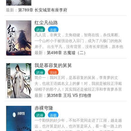
是生活在一个武侠，玄幻的世界里。没有追求就是最
大的追求.......不是我不想追求，是我真的不知道。是
最新：
第789章 长安城里有座李府
不是那天睁开眼的时候会出现在那里。
红尘凡仙路
武侠
连载
凡人流，非爽文，主角稳健，智商在线，杀伐果断。
一个山村小子被强迫收入宗门，成为了六极门的炮灰
弟子。 出生平凡，没有背景，没有长辈照拂，原本他
大概率应该死在江湖仇杀之中。 但一次意外的袭杀任
最新：
第498章 古魔墟（二）
务让他收获了一门修仙功法，从此让他踏上了修仙之
路。 仙途虽然异常凶险，却可以轻松让他自己和家人
我是慕容复的舅舅
摆脱原本的悲惨命运。 仙路坎坷，步步荆棘，陈苟凭
武侠
完结
借稳健的性格，处处小心谨慎，把握住一个又一个的
简介一：我叫王冈，是慕容复的舅舅，李青萝的丈
机缘，最终踏上了仙道巅峰。
夫，也就王语嫣名义上的爹！对，我就是被段正淳戴
绿帽子的那个人！其实我还是被段正淳和李青萝杀害
的！但我现在重生了，重生在大婚之夜，也是前世被
最新：
第358章 王珏 VS 扫地僧
害的那天！现在他们快来了，怎么办？挺急的！ 简介
二：重生的王冈发现带回来块面板，通过声望值就可
赤裸穹隆
以学武功的面板，如此利器在手，王冈筹措满志，混
武侠
连载
江湖？做大侠？不存在！王冈选择去科举，这是大
一个勤快的好少年，不知不觉间走进了江湖，越走越
宋，为与士大夫共天下的大宋！江湖之中行侠仗义，
远，也许算是好人，也许算是坏人，看一看一路上的
所救不过一人一户，而王冈所要救的，是一县、一