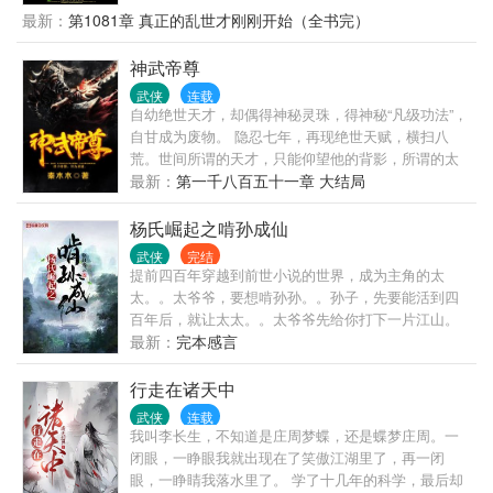
泰山张三丰张真人，正好被游历回来的刘长安看见，
最新：
第1081章 真正的乱世才刚刚开始（全书完）
旋即，他以武当第三代弟子迎战李寒衣……
神武帝尊
武侠
连载
自幼绝世天才，却偶得神秘灵珠，得神秘“凡级功法”，
自甘成为废物。 隐忍七年，再现绝世天赋，横扫八
荒。世间所谓的天才，只能仰望他的背影，所谓的太
古灵族，只配给他提鞋。目之所及，谁敢不跪！ 这是
最新：
第一千八百五十一章 大结局
一个玄气的浩瀚世界。武道境界：神脉境，元丹境，
地元境，天元境，无相境，法相境，武尊境，武圣
杨氏崛起之啃孙成仙
境，武祖境，道帝境。
武侠
完结
提前四百年穿越到前世小说的世界，成为主角的太
太。。太爷爷，要想啃孙孙。。孙子，先要能活到四
百年后，就让太太。。太爷爷先给你打下一片江山。
一个势力的崛起无法只凭一个人，也不能只靠一辈
最新：
完本感言
人，代代相继，称宗做祖，尽在杨氏仙路！ 临轩书友
行走在诸天中
武侠
连载
我叫李长生，不知道是庄周梦蝶，还是蝶梦庄周。一
闭眼，一睁眼我就出现在了笑傲江湖里了，再一闭
眼，一睁睛我落水里了。 学了十几年的科学，最后却