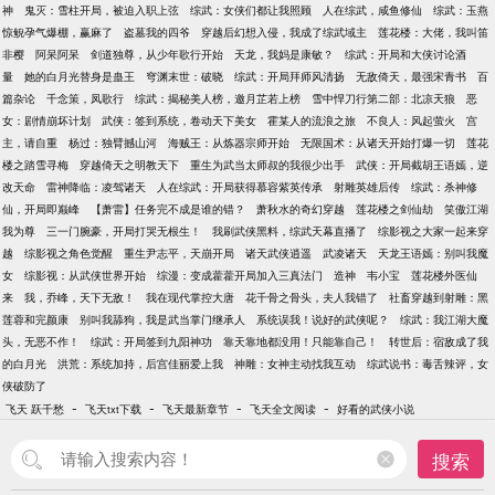
神
鬼灭：雪柱开局，被迫入职上弦
综武：女侠们都让我照顾
人在综武，咸鱼修仙
综武：玉燕
惊鲵孕气爆棚，赢麻了
盗墓我的四爷
穿越后幻想入侵，我成了综武域主
莲花楼：大佬，我叫笛
非樱
阿呆阿呆
剑道独尊，从少年歌行开始
天龙，我妈是康敏？
综武：开局和大侠讨论酒
量
她的白月光替身是蛊王
穹渊末世：破晓
综武：开局拜师风清扬
无敌倚天，最强宋青书
百
篇杂论
千念策，凤歌行
综武：揭秘美人榜，邀月芷若上榜
雪中悍刀行第二部：北凉天狼
恶
女：剧情崩坏计划
武侠：签到系统，卷动天下美女
霍某人的流浪之旅
不良人：风起萤火
宫
主，请自重
杨过：独臂撼山河
海贼王：从炼器宗师开始
无限国术：从诸天开始打爆一切
莲花
楼之踏雪寻梅
穿越倚天之明教天下
重生为武当太师叔的我很少出手
武侠：开局截胡王语嫣，逆
改天命
雷神降临：凌驾诸天
人在综武：开局获得慕容紫英传承
射雕英雄后传
综武：杀神修
仙，开局即巅峰
【萧雷】任务完不成是谁的错？
萧秋水的奇幻穿越
莲花楼之剑仙劫
笑傲江湖
我为尊
三一门腕豪，开局打哭无根生！
我刷武侠黑料，综武天幕直播了
综影视之大家一起来穿
越
综影视之角色觉醒
重生尹志平，天崩开局
诸天武侠逍遥
武凌诸天
天龙王语嫣：别叫我魔
女
综影视：从武侠世界开始
综漫：变成藿藿开局加入三真法门
造神
韦小宝
莲花楼外医仙
来
我，乔峰，天下无敌！
我在现代掌控大唐
花千骨之骨头，夫人我错了
社畜穿越到射雕：黑
莲蓉和完颜康
别叫我舔狗，我是武当掌门继承人
系统误我！说好的武侠呢？
综武：我江湖大魔
头，无恶不作！
综武：开局签到九阳神功
靠天靠地都没用！只能靠自己！
转世后：宿敌成了我
的白月光
洪荒：系统加持，后宫佳丽爱上我
神雕：女神主动找我互动
综武说书：毒舌辣评，女
侠破防了
-
-
-
-
飞天 跃千愁
飞天txt下载
飞天最新章节
飞天全文阅读
好看的武侠小说
搜索