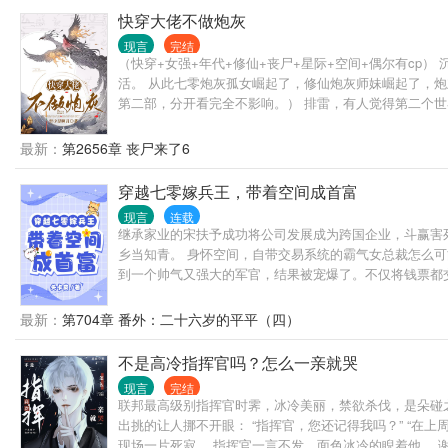
快穿大佬不做炮灰
现言
完结
（快穿+女强+年代+修仙+丧尸+星际+空间+偶尔有c
活。 从此七零炮灰孤女崛起了，修仙炮灰师妹崛起了，炮灰
第二部，分开看完全不影响。） 排雷，有人觉得第二个
最新：
第2656章 丧尸来了6
穿越七零嫁兵王，带着空间成首富
现言
连载
继承家业的宋扶予成功将公司发展成为跨国企业，斗赢害
乡当知青。 身怀空间，自带交易系统的霸气女总裁怎么
到一个帅气又强大的军官，结果被宠爆了。不仅将钱票都
最新：
第704章 番外：二十六岁的平平（四）
不是高冷指挥官吗？怎么一亲就哭
现言
完结
联邦最高级别指挥官时霁，冰冷美丽，禁欲杀伐，是朵碰
出挑的让人挪不开眼： “指挥官，您还记得我吗？” “在
现场一片死寂。 指挥官一言不发，面色冰冷的睨着他。 