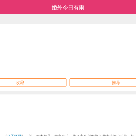
婚外今日有雨
收藏
推荐
、《
公子怀璧
》、等，本本精品，字字珠玑，作者夜合创作的小说情节跌宕起伏、扣