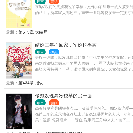
现言
完结
在8岁以前的沈娇花过的幸福，她作为家里唯一的女孩受
的路上，所幸家人都还在，重来一世沈娇花发誓一定要守护好自
最新：
第619章 大结局
结婚三年不回家，军婚也得离
现言
连载
姜柠一睁眼，就发现自己穿成了年代文里的炮灰女配，还
来到首都找结婚三年的男人离婚！ ... 军区大院都在
商场大买特买了一番，跟沈墨来到家属院，大家都惊呆了。
悄悄截下。 等来等去姜柠都没等到离婚通知，沈墨不动声
躲在床脚，漂亮的眸水汪汪的：“要不，还是离吧。” 沈
最新：
第434章 指认
偷窥发现高冷校草的另一面
现言
完结
高冷校草竟是阴狠变态...... 极端受控勿入。 痴汉
在第三年的这天他在论坛上以交换江湛照片的方式，添加上
关：视频 想要照片：一管血 洗手间三分钟来人：输了二十分钟
刻萦绕的倒计时让他心头迸裂 终于掌握到江湛相片的他，在