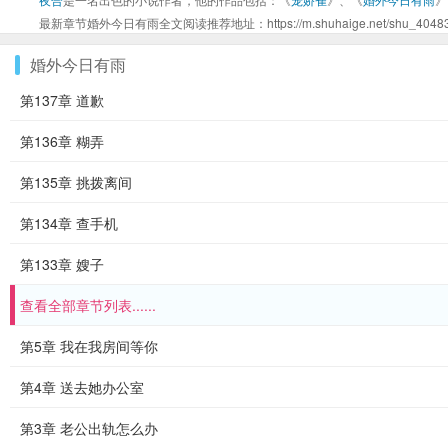
最新章节婚外今日有雨全文阅读推荐地址：https://m.shuhaige.net/shu_404839
婚外今日有雨
第137章 道歉
第136章 糊弄
第135章 挑拨离间
第134章 查手机
第133章 嫂子
查看全部章节列表......
第5章 我在我房间等你
第4章 送去她办公室
第3章 老公出轨怎么办