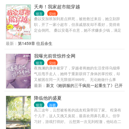
人美嘴甜有文化，争着对她好？就连“成精”的房子也成
夭寿！我家超市能穿越
了萌宠小*？ 但那有如何，谁叫她偏偏绑定了一个用劳
现言
完结
动才能换积分的系统！ 从此开启自己卷王的人生！ 别
桑以安加班加到差点猝死，被抢救过来后，她立刻辞
人休息她学习，别人养猪她下地！
职，开了一家小超市，但亲戚朋友却不看好，觉得肯
定会倒闭。 桑以安毫不在意，她不求赚多少钱，满足
日常生活就好，只要不用加班熬夜。 哪里知道，她家
超市每天午夜12点就开始作妖，送来各个位面的顾
最新：
第1459章 往后余生
客，让她熬夜加班！ …… 桑以安：“……” 她的小超市
非但没有倒闭，反而越来越红火，并且还出现了各种
我曝光前世惊炸全网
各样奇奇怪怪的商品，每天客人络绎不绝。 生门有些
现言
完结
怀疑人生，他经历过的宿主都是靠着它成为大富豪，
夜挽澜的身体被穿了，穿越者将她的生活变得乌烟瘴
名利双收，美人坏绕，走上人生巅峰。 只有这位，凭
气后甩手走人，她终于重新获得了身体的掌控权，却
借一己之力，直接把华国带到了世界巅峰！
又被困在同一天无限循环999年。 无论她做什么事
情，一切都会重来，被逼成了一个掌控无数技能的疯
最新：
新文《她驯服的三千疯批一起重生了》已开
子。 脱离循环那天，面对残局，所有人都笑她回天无
力，直到她的前世今生无意被曝光—— 夜挽澜从十丈
降临他的盛夏
高处轻功跃下，毫发无损 有人解释：她吊了威亚 夜挽
现言
连载
澜一曲，有死无伤 有人辩白：都是后期特效 夜挽澜再
高三这年，云想被爸爸的战友程枭带回了家。 程枭有
现太乙神针，妙手回春 有人掩饰：提前写好的剧本 此
个儿子，这人又拽又臭屁，最喜欢用鼻孔看人。但学
后，失落百年的武学秘法、缂丝技术、戏曲文艺重现
习好，游戏打得好。 云想第一次见到程澈，他站在二
于世…… 为她疯狂找借口的大佬们：…… 能不能收敛
楼的台阶上冷声和她划清界限，“不许靠近我、不许看