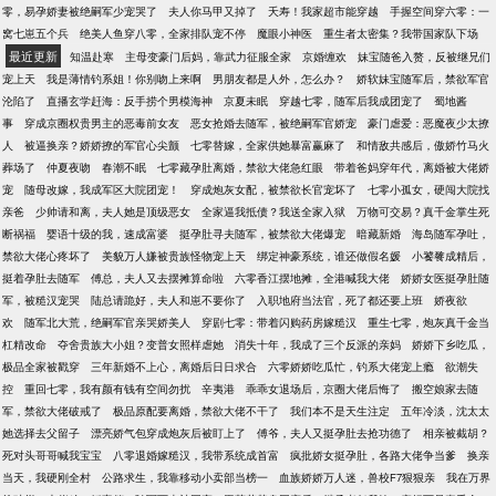
零，易孕娇妻被绝嗣军少宠哭了
夫人你马甲又掉了
夭寿！我家超市能穿越
手握空间穿六零：一
窝七崽五个兵
绝美人鱼穿八零，全家排队宠不停
魔眼小神医
重生者太密集？我带国家队下场
最近更新
知温赴寒
主母变豪门后妈，靠武力征服全家
京婚缠欢
妹宝随爸入赘，反被继兄们
宠上天
我是薄情钓系姐！你别吻上来啊
男朋友都是人外，怎么办？
娇软妹宝随军后，禁欲军官
沦陷了
直播玄学赶海：反手捞个男模海神
京夏未眠
穿越七零，随军后我成团宠了
蜀地酱
事
穿成京圈权贵男主的恶毒前女友
恶女抢婚去随军，被绝嗣军官娇宠
豪门虐爱：恶魔夜少太撩
人
被逼换亲？娇娇撩的军官心尖颤
七零替嫁，全家供她暴富赢麻了
和情敌共感后，傲娇竹马火
葬场了
仲夏夜吻
春潮不眠
七零藏孕肚离婚，禁欲大佬急红眼
带着爸妈穿年代，离婚被大佬娇
宠
随母改嫁，我成军区大院团宠！
穿成炮灰女配，被禁欲长官宠坏了
七零小孤女，硬闯大院找
亲爸
少帅请和离，夫人她是顶级恶女
全家逼我抵债？我送全家入狱
万物可交易？真千金掌生死
断祸福
婴语十级的我，速成富婆
挺孕肚寻夫随军，被禁欲大佬爆宠
暗藏新婚
海岛随军孕吐，
禁欲大佬心疼坏了
美貌万人嫌被贵族怪物宠上天
绑定神豪系统，谁还做假名媛
小饕餮成精后，
挺着孕肚去随军
傅总，夫人又去摆摊算命啦
六零香江摆地摊，全港喊我大佬
娇娇女医挺孕肚随
军，被糙汉宠哭
陆总请跪好，夫人和崽不要你了
入职地府当法官，死了都还要上班
娇夜欲
欢
随军北大荒，绝嗣军官亲哭娇美人
穿剧七零：带着闪购药房嫁糙汉
重生七零，炮灰真千金当
杠精改命
夺舍贵族大小姐？变普女照样虐她
消失十年，我成了三个反派的亲妈
娇娇下乡吃瓜，
极品全家被戳穿
三年新婚不上心，离婚后日日求合
六零娇娇吃瓜忙，钓系大佬宠上瘾
欲潮失
控
重回七零，我有颜有钱有空间勿扰
辛夷港
乖乖女退场后，京圈大佬后悔了
搬空娘家去随
军，禁欲大佬破戒了
极品原配要离婚，禁欲大佬不干了
我们本不是天生注定
五年冷淡，沈太太
她选择去父留子
漂亮娇气包穿成炮灰后被盯上了
傅爷，夫人又挺孕肚去抢功德了
相亲被截胡？
死对头哥哥喊我宝宝
八零退婚嫁糙汉，我带系统成首富
疯批娇女挺孕肚，各路大佬争当爹
换亲
当天，我硬刚全村
公路求生，我靠移动小卖部当榜一
血族娇娇万人迷，兽校F7狠狠亲
我在万界