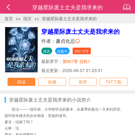
穿越星际废土丈夫是我求来的
首页
>>
现言
>>
穿越星际废土丈夫是我求来的
穿越星际废土丈夫是我求来的
作者：
廉贞化忌
现言
连载中
350 万字
最新章节：
第807章 启程1
最后更新：2026-08-07 21:23:51
阅读
收藏
推荐
TXT下载
穿越星际废土丈夫是我求来的小说简介
双洁——一场车祸，大学刚毕业的夏末，在夏季的最后一天来到异世。
面对前未婚夫的步步相逼，堂姐的漫骂。
夏末：结婚了吗？
云铮：没。
夏末：有未婚妻吗？