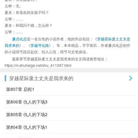
云铮：无。
夏末：有喜欢的女孩子吗？
云铮：……
夏末：和我闪个婚，怎么样？
云铮：……
廉贞化忌
是一名出色的小说作者，他的作品包括：《
穿越星际废土丈夫是
我求来的
》、《
穿越寻仙路
》、等，本本精品，字字珠玑，作者廉贞化忌创作
的小说情节跌宕起伏、扣人心弦，情节与文笔俱佳。
最新章节穿越星际废土丈夫是我求来的全文阅读推荐地址：
https://m.shuhaige.net/shu_411397.html
穿越星际废土丈夫是我求来的
第807章 启程1
第806章 仇人的下场3
第805章 仇人的下场2
第804章 仇人的下场1