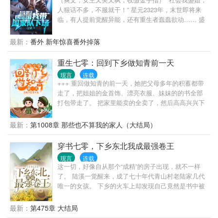
嘱：儿子，村里新来俩知青，勤快精神那个看着有福
人狠话不多，不服就干！” 星元2323年，末世即将来
气，适合当老婆。另一个病歪歪走三步咳两声，躲远
临，有人提前觉醒异能，还有重生者蠢蠢欲动…… 盛
点。 隔天军官在后山目睹漂亮女知青三拳打死一头野
安作为新部门老大，负责收服、带领所有异能者、重
猪。 军官心噗通噗通跳的厉害：嗯，勤快精神，的确
生者，备战末世，迎接灾难。 如何收服这群个个都以
最新：
番外 新年惊喜番外掉落
有福。 至于走三步咳两声那个，随军生活苦，坚决不
为自己是天选之子的“主角”？ 暂时还未觉醒的大佬盛
能娶。 等定亲的时候，军官妈傻眼了，对象和她想的
安：“谢谢，我有国家爸爸。” 天眼、卫星监控、后台
重生七零：回到下乡做知青前一天
那个不一样啊？ 姜灵笑眯眯直接改口：妈。 军官妈捂
权限， 热武器、大数据、科学技术…… 盛安：“所以
住胸口：完了，被攻陷了。 听说谢景临探亲回来多了
现言
连载
亲，加入我们吗？” “天选之子”们：“我们有选择权吗？”
个小媳妇，听说谢景临的婚事是父母之命媒妁之言，
+++ 重回做知青的前一天，她把父母多年的积蓄都带
盛安微笑：“你们没有。” 又美又强女主VS超帅男主。
早晚后悔。 谢景临从不在人前谈论自己妻子，不少人
走了，把姐姐的金首饰、漂亮衣服、妹妹的的书全部
视角不一样的末日爽文，清奇流。
暗暗摇头：看来谣言石锤了。 当谢景临牵着一个白到
打包带走了。 把家里能卖的全卖了，然后高高兴兴下
发光，漂亮到叫人挪不开眼的小姑娘回来时，所有人
乡当知青…… 看到前世那渣男，居然还敢来撩她，她
傻眼了。 众人泪奔：谣言误我。
转身投入了糙汉的怀抱，至于渣男贱女，这辈子一定
最新：
第1008章 那些也不算我的家人（大结局）
让你们锁得死死的……
穿书七零，下乡东北我成最强卷王
现言
连载
这一切，好像自从那个“成精”的房子出现，就不一样
了。 陆溪一觉醒来，成了七十年代青山村老陆家几代
唯一的女孩。 下乡的火车上却发现自己竟然是书中被
人欺负致死的受害者。 陆溪捏紧了拳头，誓要击破剧
情，却没想到一不小心成了团宠。 原书女主把她当妹
最新：
第475章 大结局
妹？女主的跟班竟成了她的？村里的人都说小陆知青