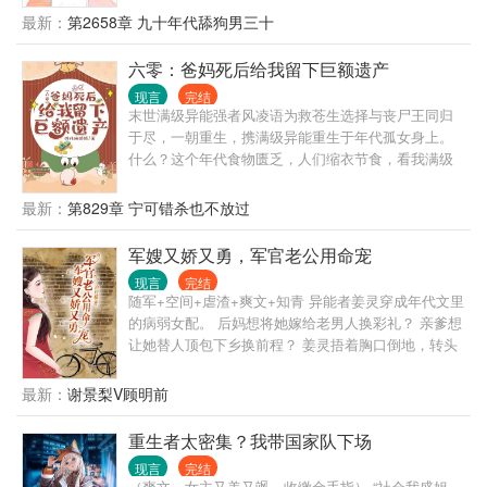
次穿的人物都有点惨。 什么渣男，什么极品家人，那
最新：
第2658章 九十年代舔狗男三十
可真是要什么有什么。 没有更渣更极品的，只有最渣
最极品的。 唉！幸亏她有隐身异能，不然还真难搞。
六零：爸妈死后给我留下巨额遗产
七十年代悲惨人物 六年代不甘人物 五十年代悲剧人物
现言
完结
七十年代女知青 精神出轨的丈夫 六十年代的养女 冷
末世满级异能强者风凌语为救苍生选择与丧尸王同归
暴力丈夫 知青丈夫 上门女婿 愚孝男 恶婆婆 圣母病女
于尽，一朝重生，携满级异能重生于年代孤女身上。
儿 七十年代冤大种 青梅抵不过天降
什么？这个年代食物匮乏，人们缩衣节食，看我满级
空间异能如何潇洒度日！ 什么？有人想要我性命，看
我末世女王如何扭转乾坤，揪出幕后黑手！ 为了安稳
最新：
第829章 宁可错杀也不放过
度日，风凌语选择下乡，谁知竟在这里遇到那个他! 素
手纤纤，搅乱风云，看末世女王风凌语如何一步步找
军嫂又娇又勇，军官老公用命宠
出真相，携手爱人和小包子在这个特殊的年代绽放出
现言
完结
末世女王的风采！
随军+空间+虐渣+爽文+知青 异能者姜灵穿成年代文里
的病弱女配。 后妈想将她嫁给老男人换彩礼？ 亲爹想
让她替人顶包下乡换前程？ 姜灵捂着胸口倒地，转头
将全家搬空，麻溜下乡。 红星大队来了两个俏知青。
一个身娇体弱，走三步喘两下，看着就不是干活的。
最新：
谢景梨V顾明前
一个身强体健，看着就是干活的一把好手。 村里人议
论：找对象不要只看脸，病病歪歪的绝对不能要。 姜
重生者太密集？我带国家队下场
灵赞同的点头，可不，沾着她能随时倒地不起。 不等
现言
完结
姜灵咸鱼开摆，村里最出息的军官回来了。 军官妈叮
（爽文，女主又美又飒，收缴金手指） “社会我盛姐，