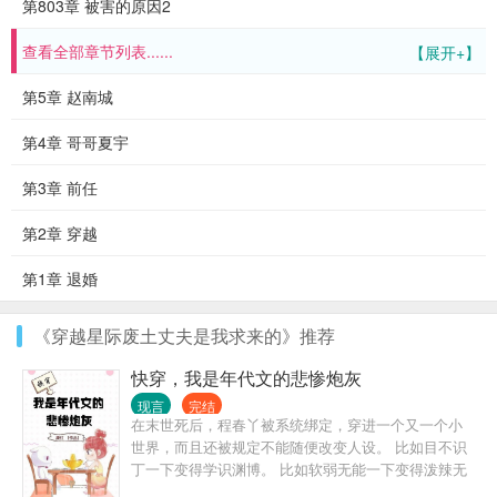
第803章 被害的原因2
查看全部章节列表......
【展开+】
第5章 赵南城
第4章 哥哥夏宇
第3章 前任
第2章 穿越
第1章 退婚
《穿越星际废土丈夫是我求来的》推荐
快穿，我是年代文的悲惨炮灰
现言
完结
在末世死后，程春丫被系统绑定，穿进一个又一个小
世界，而且还被规定不能随便改变人设。 比如目不识
丁一下变得学识渊博。 比如软弱无能一下变得泼辣无
比。 程春丫：这就有点太影响她的发挥了。 毕竟她每