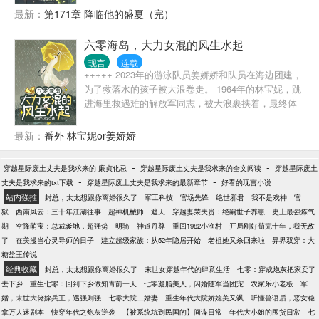
点？ 他们快编不下去了！ · 夜挽澜忽然发现她能听到
我、在学校不许说认识我，我的任何东西不许碰。” 云
最新：
第171章 降临他的盛夏（完）
古董的交谈，不经意间掌握了古今中外的八卦。 次
想乖巧点头，格外遵从程家小主人的规矩。他说什么
日，华夏典籍天启大典问世。 隔天，国际新闻报道宁
便是什么，不靠近他、不看他、装作不认识他，上下
六零海岛，大力女混的风生水起
太祖宝藏被发现。 后知后觉终于发现不对劲的古董
学要分开。 可是，她和男同学正说笑，他却当众拉走
们：？？？ 夜挽澜伸出手：我带你们回家 · 我神州瑰
现言
连载
她，暗搓搓吃醋是怎么回事儿？ 云想：“程澈，别碰我
+++++ 2023年的游泳队员姜娇娇和队员在海边团建，
宝，终归华夏 新的时代，她是唯一的炬火 他以生命为
呀，被同学看到没办法解释啦！” 楼道间，程澈停下脚
为了救落水的孩子被大浪卷走。 1964年的林宝妮，跳
赌，赌一个有她的神州盛世
步将她逼到角落。少年压低声音，神色认真地说
进海里救遇难的解放军同志，被大浪裹挟着，最终体
道：“不解释了。云想，我的东西都给你碰，包括我。”
力透支离世。 重生在林宝妮身上的姜娇娇，带着她的
云想：“你说让我碰我就碰？”姐不稀罕！ 程澈：“？” 程
那份希望，努力的生活着。 嫁军人，做军嫂，探险海
最新：
番外 林宝妮or姜娇娇
澈每天端茶倒水说软话为自己年少不懂事的中二话付
岛，带着军嫂努力克服困难，改善生活条件。 尝试在
出了很多代价，小姑娘愣是一点不心软。就特么难
海岛种海带，能否成功，能否做好军嫂，解开姜家两
哄…… …… 程澈：兄弟们，我有事儿要说。 宋谨：
-
-
穿越星际废土丈夫是我求来的 廉贞化忌
穿越星际废土丈夫是我求来的全文阅读
穿越星际废土
代女人无怨无悔的付出之谜？ 故事就这样发生了……
-
请讲。 程澈：我是畜生，我爱上了我妹妹。
-
丈夫是我求来的txt下载
穿越星际废土丈夫是我求来的最新章节
好看的现言小说
因为救人，2023年的姜娇娇穿到六十年代，开启了不
站内强推
封总，太太想跟你离婚很久了
军工科技
官场先锋
绝世邪君
我不是戏神
官
一样的人生！ 因为被救，40年出生的土着顾野，改写
狱
西南风云：三十年江湖往事
超神机械师
遮天
穿越妻荣夫贵：绝嗣世子养崽
史上最强炼气
了自己设定好的人生
期
空降萌宝：总裁爹地，超强势
明骑
神道丹尊
重回1982小渔村
开局刚好苟完十年，我无敌
了
在美漫当心灵导师的日子
建立超级家族：从52年隐居开始
老祖她又杀回来啦
异界双穿：大
糖盐王传说
经典收藏
封总，太太想跟你离婚很久了
末世女穿越年代的肆意生活
七零：穿成炮灰把家卖了
去下乡
重生七零：回到下乡做知青前一天
七零凝脂美人，闪婚随军当团宠
农家乐小老板
军
婚，末世大佬嫁兵王，遇强则强
七零大院二婚妻
重生年代大院娇媳美又飒
听懂兽语后，恶女稳
拿万人迷剧本
快穿年代之炮灰逆袭
【被系统坑到民国的】间谍日常
年代大小姐的囤货日常
七