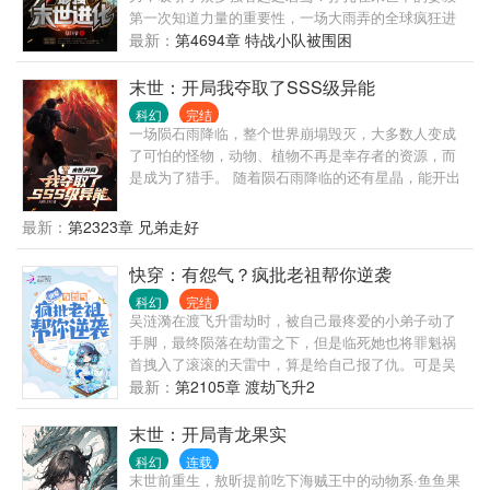
第一次知道力量的重要性，一场大雨弄的全球疯狂进
化，能力者与凶兽、丧尸永远不会和平共处，想要生
最新：
第4694章 特战小队被围困
存，就只有拼尽全力！！末世突临，丧尸遍地！没有
觉醒过异能的姜毅沦为炮灰，被人遗弃在了宿舍内。
末世：开局我夺取了SSS级异能
鼓起勇气千辛万苦终于击杀了一头丧尸，居然激发出
科幻
完结
了．．．．．
一场陨石雨降临，整个世界崩塌毁灭，大多数人变成
了可怕的怪物，动物、植物不再是幸存者的资源，而
是成为了猎手。 随着陨石雨降临的还有星晶，能开出
超凡食物、武器装备、进化药剂，异能血脉…… 这里
是末世，是大多幸存者的地狱！ 但对于进化者和异能
最新：
第2323章 兄弟走好
者而言，这里却是天堂…… 赵阴重生回到末日前，夺
取仇人SSS级异能契约之魂……这辈子，他只想带领
快穿：有怨气？疯批老祖帮你逆袭
伙伴活的更好。
科幻
完结
吴涟漪在渡飞升雷劫时，被自己最疼爱的小弟子动了
手脚，最终陨落在劫雷之下，但是临死她也将罪魁祸
首拽入了滚滚的天雷中，算是给自己报了仇。可是吴
涟漪并未魂飞魄散，反而成为一名光荣的任务者，穿
最新：
第2105章 渡劫飞升2
梭在各个位面，完成每一位未曾谋面委托者的愿望。
在一次次逆袭中，替委托者走出另一条康庄大路，平
末世：开局青龙果实
复的怨气和委托者的魂力化为修补界域的晶石。第一
科幻
连载
个简单的练手任务，却没想误入了一个必死剧情，吴
末世前重生，敖昕提前吃下海贼王中的动物系·鱼鱼果