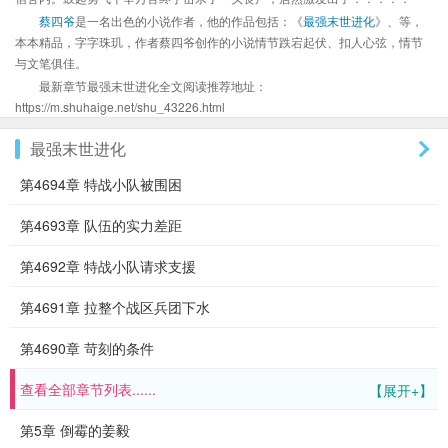
蔡四爷
是一名出色的小说作者，他的作品包括：《
最强末世进化
》、等，
本本精品，字字珠玑，作者蔡四爷创作的小说情节跌宕起伏、扣人心弦，情节
与文笔俱佳。
最新章节最强末世进化全文阅读推荐地址：
https://m.shuhaige.net/shu_43226.html
最强末世进化
第4694章 特战小队被围困
第4693章 队伍的实力差距
第4692章 特战小队请求支援
第4691章 拉整个战区兵团下水
第4690章 苛刻的条件
查看全部章节列表......
【展开+】
第5章 倒霉的姜毅