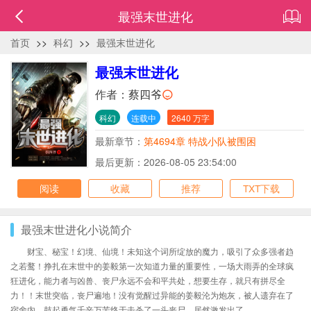
最强末世进化
首页
>>
科幻
>>
最强末世进化
最强末世进化
作者：
蔡四爷
科幻
连载中
2640 万字
最新章节：
第4694章 特战小队被围困
最后更新：2026-08-05 23:54:00
阅读
收藏
推荐
TXT下载
最强末世进化小说简介
财宝、秘宝！幻境、仙境！未知这个词所绽放的魔力，吸引了众多强者趋
之若鹜！挣扎在末世中的姜毅第一次知道力量的重要性，一场大雨弄的全球疯
狂进化，能力者与凶兽、丧尸永远不会和平共处，想要生存，就只有拼尽全
力！！末世突临，丧尸遍地！没有觉醒过异能的姜毅沦为炮灰，被人遗弃在了
宿舍内。鼓起勇气千辛万苦终于击杀了一头丧尸，居然激发出了．．．．．