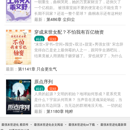
一朝重生，曲桐哭死，她的万贯家财没了，还倒欠了
川不仅拥有bug级天赋，更是先知先觉，比其他所有人
一个亿税款。 被强塞堂姐不要的便宜老公不能生育？
掌握更多游戏规则，也比其他所有人，都更清楚杀戮
长期不回家？还送一整个星球？ 曲桐表示还有这种好
游戏真正的可怕之处！ 这一世，林川必将无敌！
事？ 曲桐小心捂紧自己的满值生育值，敷衍又认真地
最新：
第486章 尘归尘
扮演大佬的小娇妻。 种植能量果蔬，定时投喂，顺带
爱屋及乌改善了整个小队伙食。 虫族来袭，殿下受
穿成末世女配？不怕我有百亿物资
伤，旷课去度，呸！探望。 殿下太高冷，久撩不下，
科幻
完结
上网搜攻略，顺带咨询了下离婚如何合理继承老公全
“末世+穿书+空间+囤货+双洁+甜宠+男强女强” 宋念辞
部财产。 隔天，司御霆看了眼热搜，再看一脸心虚的
觉得自己是史上最倒霉的人之一，跟同学去酒吧玩，
小娇妻，笑了：“很难，毕竟我只是离婚了，不是死
结果竟被人用酒瓶子砸穿越了。 穿也就穿了，为什么
了。” 人前乖乖巧巧，背后人事不干。 开店被举报，
要穿进她前几天看的末世小说里面呢？ 更悲惨的是她
挨个将评论区diss她的人骂了个遍并全部拉黑，众网友
只是一个跟在女主身边的恶毒女配。 宋念辞无语了，
最新：
第1141章 只会更生气
目瞪口呆：“谁教她这么骂人的啊？！！” 学院联赛，
原身是眼睛瞎了吗？ 没看到女主和男主早已经暗度陈
敌人不讲武德结党欺负弱小，曲桐掏出药剂直接策
仓了吗？ 为什么要偏偏跟着女主抢男主呢？ 勾引男主
原点序列
反，全部踢出比赛，没有人能阴得了我。 遭遇星盗，
不成反被女主怀恨在心。 以至于遇到丧尸围攻的时
曲桐安慰大家：“莫慌，我去跟他们讲道理。”然后一人
科幻
完结
候，女主直接把她推了过去，让她成了她们争取时间
人类的起源？文明的初始？地球如何形成？星系究竟
开着机甲将星盗逼至角落：“打劫，把值钱的东西都交
逃命的武器。 她就这么被丧尸活活撕了，死相十分凄
是什么？宇宙从何而来？ 当声音在灵魂深处响起，当
出来。” …… 某日。 曲桐拿着体检报告，问：“如果我
惨。 女主则跟着男主一路北上，成了一对让人称赞的
战鼓在耳边回荡，当无边的群潮淹没天地。 一切的起
说我能无性繁殖，你信吗？” “你猜。” * 女主前期弱，
甜蜜鸳鸯。 宋念辞下定决心远离男女主，这个恶毒女
点，原来一直存在，只是在静静的等待着，你的到来
最新：
第1180章 纯粹
也会遇到无法解决的事，非绝对爽文，介意者慎入。
配谁爱当谁当去吧！ 女主没了她给她送金手指，看她
还能不能在末世受人追捧。 她要囤物资，疯狂囤
-
-
-
最强末世进化 蔡四爷
最强末世进化全文阅读
物…… 至于原身的那个继兄，宋念辞托着下巴想了
最强末世进化txt下载
最强末世进化最新章
-