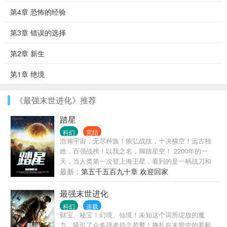
第4章 恐怖的经验
第3章 错误的选择
第2章 新生
第1章 绝境
《最强末世进化》推荐
踏星
科幻
完结
浩瀚宇宙，无尽种族！恢弘战技，十决横空！远古独
姓，百强战榜！以我之名，脚踏星空！ 2200年的一
天，当人类第一次登上海王星，看到的是一柄战刀和
一具站立的尸体！！！已有完结老书《末日之无上王
最新：
第五千五百九十章 欢迎回家
座》三百多万字，从未断更，人品保证！！
最强末世进化
科幻
连载
财宝、秘宝！幻境、仙境！未知这个词所绽放的魔
力，吸引了众多强者趋之若鹜！挣扎在末世中的姜毅