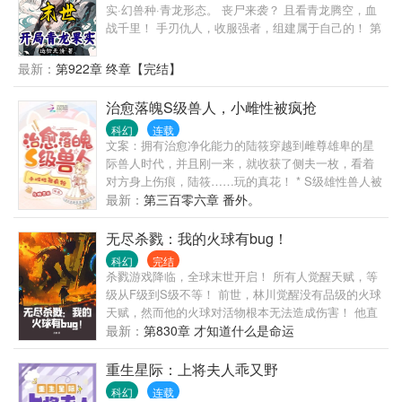
涟漪进入委托者身体的瞬间，迎面就是一只黑色泛着
实·幻兽种·青龙形态。 丧尸来袭？ 且看青龙腾空，血
寒光的爪子...第二次好不容易混了一个难度低的任
战千里！ 手刃仇人，收服强者，组建属于自己的！ 第
务，成为一名肥胖自卑的普通青春期女孩，只需要完
一神赐降临，全员可修习霸气，锻炼肉身。 敖昕：非
成减肥的任务即可，没想到还被她发现了委托者的隐
幻兽种没资格入我核心层！ 第二神赐降临，全员可修
最新：
第922章 终章【完结】
秘身世...第三个任务，一睁开眼睛，就发现一头黑豹
习灵压，锻炼灵魂。 敖昕：卍解！神魔灭！ 第三神
正张开血盆大口咬向她的脖子...第四个任务，这次倒
赐...第四神赐... 肉身强度达到极限的丧尸与大虚结
治愈落魄S级兽人，小雌性被疯抢
是锦衣华服，只是却要在三个女儿里选出合格的继承
合，诞生出了自称“神”的存在， 但在敖昕面前， 就连
人，而委托者上一次选错了，最终让整个凤鸣国落入
科幻
连载
神，也要俯首称臣！
文案：拥有治愈净化能力的陆筱穿越到雌尊雄卑的星
了对手的手中...第五个任务....
际兽人时代，并且刚一来，就收获了侧夫一枚，看着
对方身上伤痕，陆筱……玩的真花！ * S级雄性兽人被
视为失去理智的疯子，不论身份，背景，荣获多少功
最新：
第三百零六章 番外。
勋，S级雄性都禁止出现在雌性和公共场所内，他们终
身需要监管，完全失去自由和人权，必要时会被当成
无尽杀戮：我的火球有bug！
垃圾一样销毁。 后来，陆筱出现了。 她的出现就像是
科幻
完结
一道光， 成为S级兽人悲惨命运的救赎。 被治愈的S
杀戮游戏降临，全球末世开启！ 所有人觉醒天赋，等
级怪兽们、疯子们、嗜血落魄雄性兽人们，都将视她
级从F级到S级不等！ 前世，林川觉醒没有品级的火球
为神明……
天赋，然而他的火球对活物根本无法造成伤害！ 他直
到末世第五天才发现，自己的火球天赋真正的用处，
最新：
第830章 才知道什么是命运
在于焚尸！ 而他，可以通过焚尸，获得尸体生前的属
性、技能、天赋等！ 拥有如此bug级的天赋，前世林
重生星际：上将夫人乖又野
川还是陨落在了杀戮游戏的特殊玩法中！ 重活一世，
科幻
连载
回到杀戮游戏降临，末世开启的那一刻！ 这一世，林