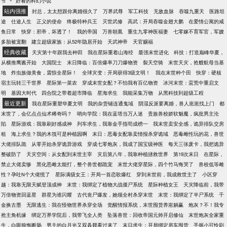
节
好看的科幻小说
想，觉得可以抱一下大腿。 就是抱着抱着，宋念辞怎
站内强推
么觉得他看她的眼神不一样了呢？ (男女主父母没有领
封总，太太想跟你离婚很久了
万界武尊
军工科技
无敌血脉
吞噬九重天
医路坦
证，男女主也没有血缘关系！)
途
仕途人生
正义的使命
终极特种兵王
灭世武修
高武：开局吞噬金翅大鹏
在爱情公寓的咸
鱼日常
快穿：邪帝，坏透了！
我的帝国
万兽朝凰
重生九零神医福妻
七零嫁不育军官，军嫂
多胎被宠翻
建立超级家族：从52年隐居开始
天武神帝
天官赐福
经典收藏
天灾第十年跟我去种田
我在星际重着山海经
最强末世进化
科技：打造巅峰华夏，
从横推鹰酱开始
大国院士
末日降临：百倍爆率刀刀爆物资
裂天空骑
末世天灾，抢艘航母当基
地
炸虫族做美食，震惊全星际！
全球灾变：开局获得3级文明！
我在末世种个田
快穿：硬核
宿主玩转三千世界
星际第一菜农
穿成末世女配？不怕我有百亿物资
冰河末世：蛮荒中重启文
明
基因大时代
四合院之带着超市降临
星海求生
我能采集万物
从黑科技到超级工程
最近更新
我在星际重塑华夏文明
我的杂货铺连通鬼域
阴湿反派要离婚，兽人崽崽找上门
都
末世了，会亿点点仙术稀奇吗？
哨向学院：我在蓝塔当万人迷
贵族兽校娇软魅魔，疯批男主沦
陷
星际游戏：我靠刷好感成神
列车求生，我靠金手指苟成榜一
我末世卖安全感，诡异排队交房
租
海上求生？我的木筏可是种植园啊
末日：恶毒女配靠卖情报杀穿诡域
恶毒雌性玩的花，兽世
大佬排队跪
从零开始杀穿诡异游戏
穿成七零炮灰，我成了国宝级神医
每天三张废卡，我把诡异
整破防了
天灾空间：从女配到末世主宰
灾后第八年，我靠种植拯救世界
第19次末日
在星际，
禁止大佬卖惨
黑化恶雌太能打，整个兽世都跪宠
末世大佬穿星际，四个竹马悔哭了
兽校低等雌
性？孕吐N个大佬慌了
星际满级女王：开局一首恋歌爆红
穿到末世前，我成救世主了
小区穿
越：我靠无限天赋登顶成神
末世：我绑定了植物大战僵尸系统
星际种植女王
天灾降临前，我带
万倍物资回蓝星
群星为谁闪耀
古代丧尸爆发，她领全村杀穿末世
末世：我绑定了半尸系统
千
金换古墨
无限逃生：我在怪物世界杀穿全场
觉醒情报系统，末世囤货养崽躺赢
炮灰？不！我专
抢主角机缘
绑定万界学院后，我带飞全人类
坠落兽世：回收帝国元帅开启修仙
末世炮灰全家重
生，白眼狼悔断肠
男主的白月光又双叒叕看过来了
末日求生：开局绑定房车囤货
手握小可怜剧