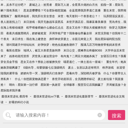
本，反杀不过分吧？
废城之上：拾荒者
星际万人迷，全星系大佬的白月光
掐指一算：星际无
嗣？我有系统！
恶龙是嘤嘤怪？可全星际都想宠她
全蓝星蹲我异界逃亡直播
重生末世，我带闺
蜜囤疯了
酸雨来临前，我先肝出安全堡垒
末世：每天签到一个兽形老公？！
玩弄阴湿反派后，
兽人崽崽找上门
末日游戏：我开无敌战车卖西瓜
末世开酒店后，我暴富暴美暴强
荒岛求生，我
在海上有移动城堡
机甲维修师她什么都会亿点点
恶女又在作？禁欲大佬被撩失控
快穿之无限种
田
夜夜共感腹黑哨兵，娇娇被抢宠
开局学校尸变？我靠修仙带赢全班
末世没异能？但我有十二
个兽夫
末日求生：我在海上建堡垒
身怀神农穿废土，冷面元帅宠上天
我在星际福利院当院
长
请叫我诸天中转站站长
好孕快穿：绝色虫皇她鱼塘炸了
囤满几百万吨物资带爸妈末世求
生
毒医在星际
地球人，被五大兽星贵族饲养
末日公交，摆摊养出终极BOSS
大学毕业后末世
来了
凶兽幼崽托管所
厌世美人被迫营业中
有内鬼？二周目大佬她杀疯了
女寝百日求生？我看
穿全员金手指
恶女又在作？禁欲上校被撩失控
喵星逃亡，一捧土造出一座城！
重生年代：炮灰
她靠异能飒爆了
E级向导，却要驯服七位顶级哨兵
废土，女巫以及还有明天
秩序游戏
欢迎登
陆我的屠宰场
娇娇向导一哭，顶级哨兵们舍身护
恶毒向导，深陷哨兵修罗场
什么？你要带古人
类私奔！
什么！你想跟宠物谈恋爱？
兽世开幼崽班后，全员蹭蹭求标记
废土捡垃圾？我直接
抢！
哨向：星际第一治疗师
星际第一执政官
全球极寒：囤货百亿后我躺赢了
开局被流放？全
星际跪求我开播
-
-
-
最强末世进化 蔡四爷
最强末世进化txt下载
最强末世进化最新章节
最强末世进化全文阅
-
读
好看的科幻小说
搜索