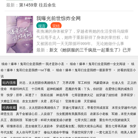
超市每天午夜12点就开始作妖，送来各个位面的顾
最新：
第1459章 往后余生
客，让她熬夜加班！ …… 桑以安：“……” 她的小超市
非但没有倒闭，反而越来越红火，并且还出现了各种
我曝光前世惊炸全网
各样奇奇怪怪的商品，每天客人络绎不绝。 生门有些
现言
完结
怀疑人生，他经历过的宿主都是靠着它成为大富豪，
夜挽澜的身体被穿了，穿越者将她的生活变得乌烟瘴
名利双收，美人坏绕，走上人生巅峰。 只有这位，凭
气后甩手走人，她终于重新获得了身体的掌控权，却
借一己之力，直接把华国带到了世界巅峰！
又被困在同一天无限循环999年。 无论她做什么事
情，一切都会重来，被逼成了一个掌控无数技能的疯
最新：
新文《她驯服的三千疯批一起重生了》已开
子。 脱离循环那天，面对残局，所有人都笑她回天无
力，直到她的前世今生无意被曝光—— 夜挽澜从十丈
-
-
续命！爆单！鬼哥们全是我榜一 我才是孙小圣
续命！爆单！鬼哥们全是我榜一全文阅读
续
高处轻功跃下，毫发无损 有人解释：她吊了威亚 夜挽
-
-
命！爆单！鬼哥们全是我榜一txt下载
续命！爆单！鬼哥们全是我榜一最新章节
好看的现言小
澜一曲，有死无伤 有人辩白：都是后期特效 夜挽澜再
说
现太乙神针，妙手回春 有人掩饰：提前写好的剧本 此
站内强推
封总，太太想跟你离婚很久了
万界武尊
军工科技
鸿蒙霸体诀
仕途人生
正义的
后，失落百年的武学秘法、缂丝技术、戏曲文艺重现
使命
终极特种兵王
十日终焉
超神机械师
恶魔的专属：丫头，你好甜
在爱情公寓的咸鱼日
于世…… 为她疯狂找借口的大佬们：…… 能不能收敛
常
快穿：邪帝，坏透了！
医权在握
神道丹尊
七零甜妻撩夫记
姐穿越了姐怕谁
异界双穿：
点？ 他们快编不下去了！ · 夜挽澜忽然发现她能听到
大糖盐王传说
农女太彪悍：夫君，惹不起！
官路青云梯
天官赐福
古董的交谈，不经意间掌握了古今中外的八卦。 次
经典收藏
封总，太太想跟你离婚很久了
穿越七零嫁兵王，带着空间成首富
末世女穿越年代的
日，华夏典籍天启大典问世。 隔天，国际新闻报道宁
肆意生活
真千金被读心后，人设崩了
当女配拥有美颜系统后
农家乐小老板
军婚，末世大佬嫁
太祖宝藏被发现。 后知后觉终于发现不对劲的古董
兵王，遇强则强
军婚七零：科研大佬被宠成小娇妻
七零大院二婚妻
重生年代大院娇媳美又
们：？？？ 夜挽澜伸出手：我带你们回家 · 我神州瑰
飒
听懂兽语后，恶女稳拿万人迷剧本
穿成恶毒女配，我陪大佬东山再起
重生七零再高嫁
快穿
宝，终归华夏 新的时代，她是唯一的炬火 他以生命为
年代女配
夫人你马甲又掉了
修仙大佬命中带编
手握空间穿六零：一窝七崽五个兵
绝美人鱼穿
赌，赌一个有她的神州盛世