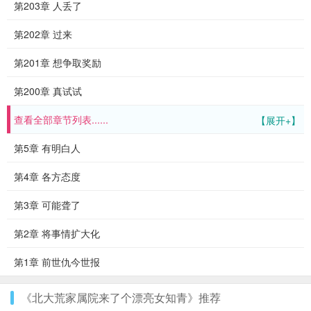
第203章 人丢了
第202章 过来
第201章 想争取奖励
第200章 真试试
查看全部章节列表......
【展开+】
第5章 有明白人
第4章 各方态度
第3章 可能聋了
第2章 将事情扩大化
第1章 前世仇今世报
《北大荒家属院来了个漂亮女知青》推荐