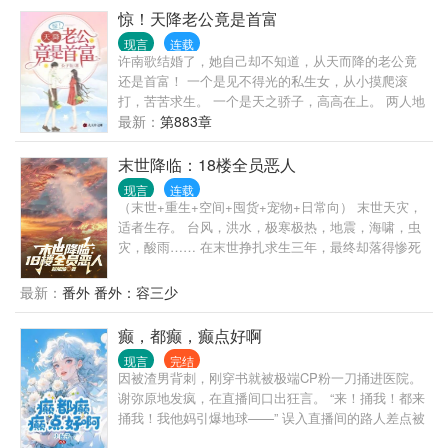
惊！天降老公竟是首富
现言
连载
许南歌结婚了，她自己却不知道，从天而降的老公竟
还是首富！ 一个是见不得光的私生女，从小摸爬滚
打，苦苦求生。 一个是天之骄子，高高在上。 两人地
位天差地别，众人等着许南歌被扫地出门，可等着等
最新：
第883章
着，却只等来了首富的一条朋友圈： “老婆，可不可以
不离婚？” 众：？？
末世降临：18楼全员恶人
现言
连载
（末世+重生+空间+囤货+宠物+日常向） 末世天灾，
适者生存。 台风，洪水，极寒极热，地震，海啸，虫
灾，酸雨…… 在末世挣扎求生三年，最终却落得惨死
的姜宁，重生到末世前三天抢占先机夺回空间，开启
疯狂囤货模式。 买买买，囤囤囤，找回前世救她性命
最新：
番外 番外：容三少
的狗子。 磨好刀，囤好粮，挨个收拾渣男贱女们，有
仇报仇有恩报恩。 当天灾来临，她右手握刀左手撸
癫，都癫，癫点好啊
狗，在文明丧失道德沦陷的末世中乘风破浪！
现言
完结
因被渣男背刺，刚穿书就被极端CP粉一刀捅进医院。
谢弥原地发疯，在直播间口出狂言。 “来！捅我！都来
捅我！我他妈引爆地球——” 误入直播间的路人差点被
吓晕。 好好好，见过讨好型人格，还是头一次见到讨