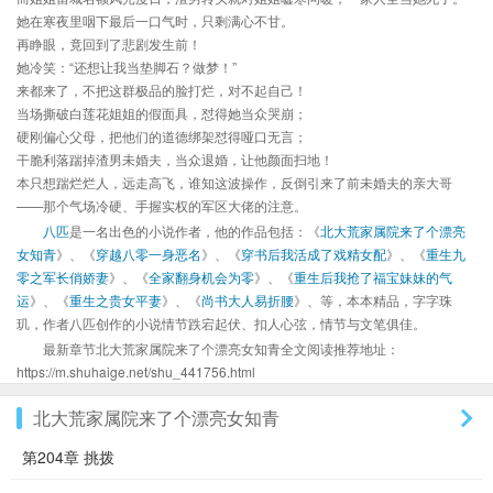
她在寒夜里咽下最后一口气时，只剩满心不甘。
再睁眼，竟回到了悲剧发生前！
她冷笑：“还想让我当垫脚石？做梦！”
来都来了，不把这群极品的脸打烂，对不起自己！
当场撕破白莲花姐姐的假面具，怼得她当众哭崩；
硬刚偏心父母，把他们的道德绑架怼得哑口无言；
干脆利落踹掉渣男未婚夫，当众退婚，让他颜面扫地！
本只想踹烂烂人，远走高飞，谁知这波操作，反倒引来了前未婚夫的亲大哥
——那个气场冷硬、手握实权的军区大佬的注意。
八匹
是一名出色的小说作者，他的作品包括：《
北大荒家属院来了个漂亮
女知青
》、《
穿越八零一身恶名
》、《
穿书后我活成了戏精女配
》、《
重生九
零之军长俏娇妻
》、《
全家翻身机会为零
》、《
重生后我抢了福宝妹妹的气
运
》、《
重生之贵女平妻
》、《
尚书大人易折腰
》、等，本本精品，字字珠
玑，作者八匹创作的小说情节跌宕起伏、扣人心弦，情节与文笔俱佳。
最新章节北大荒家属院来了个漂亮女知青全文阅读推荐地址：
https://m.shuhaige.net/shu_441756.html
北大荒家属院来了个漂亮女知青
第204章 挑拨