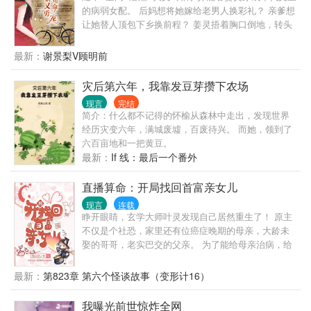
灼福至心灵，恭敬的九十度弯腰：“……对叭起。是我
的优越感、傲慢是本书批判的核心点，如换男主，那
的病弱女配。 后妈想将她嫁给老男人换彩礼？ 亲爹想
认错人了。” …… 出生在ABO性别的第八星系，时霁
么一切批判将毫无意义。介意者误入哦
让她替人顶包下乡换前程？ 姜灵捂着胸口倒地，转头
在某天迎来了二次分化。 战无不胜的指挥官本以为自
将全家搬空，麻溜下乡。 红星大队来了两个俏知青。
己会由Beta分化成顶级Alpha，谁知…… 他看着化验
一个身娇体弱，走三步喘两下，看着就不是干活的。
最新：
谢景梨V顾明前
单上的Omega，平静将单子扔到垃圾桶里。 他不需要
一个身强体健，看着就是干活的一把好手。 村里人议
Alpha，他想。 *清冷禁欲美人指挥官×骚话连篇银毛狼
论：找对象不要只看脸，病病歪歪的绝对不能要。 姜
灾后第六年，我靠发豆芽攒下农场
狗
灵赞同的点头，可不，沾着她能随时倒地不起。 不等
现言
完结
姜灵咸鱼开摆，村里最出息的军官回来了。 军官妈叮
简介：什么都不记得的怀榆从森林中走出，发现世界
嘱：儿子，村里新来俩知青，勤快精神那个看着有福
经历灾变六年，满城废墟，百废待兴。 而她，领到了
气，适合当老婆。另一个病歪歪走三步咳两声，躲远
六百亩地和一把黄豆。
点。 隔天军官在后山目睹漂亮女知青三拳打死一头野
最新：
If 线：最后一个番外
猪。 军官心噗通噗通跳的厉害：嗯，勤快精神，的确
有福。 至于走三步咳两声那个，随军生活苦，坚决不
直播算命：开局找回首富亲女儿
能娶。 等定亲的时候，军官妈傻眼了，对象和她想的
那个不一样啊？ 姜灵笑眯眯直接改口：妈。 军官妈捂
现言
连载
睁开眼睛，玄学大师叶灵发现自己居然重生了！ 原主
住胸口：完了，被攻陷了。 听说谢景临探亲回来多了
不仅是个社恐，家里还有位癌症晚期的母亲，大龄未
个小媳妇，听说谢景临的婚事是父母之命媒妁之言，
娶的哥哥，老实巴交的父亲。 为了能给母亲治病，给
早晚后悔。 谢景临从不在人前谈论自己妻子，不少人
哥哥娶妻，让一家人过上好日子。叶灵决定重抄旧
暗暗摇头：看来谣言石锤了。 当谢景临牵着一个白到
业，开始了直播算命！ “大师，我每天晚上都会被鬼压
发光，漂亮到叫人挪不开眼的小姑娘回来时，所有人
最新：
第823章 第六个怪谈故事（变形计16）
床，这正常吗？” 叶灵：“这不正常，打开你家床板夹
傻眼了。 众人泪奔：谣言误我。
层看看。” “大师，我死去的女儿每到下雨天都会回
我曝光前世惊炸全网